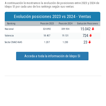
A continuación le mostramos la evolución de posiciones entre 2023 y 2024 de
Idepo Sl por cada uno de los rankings según sus ventas:
Evolución posiciones 2023 vs 2024 - Ventas
Ranking
Posición 2023
Posición 2024
Evolución Posiciones
15.042
Nacional
324.892
339.934
724
Valencia
18.407
19.131
23
Sector CNAE 4645
1.207
1.230
Acceda a toda la información de Idepo Sl