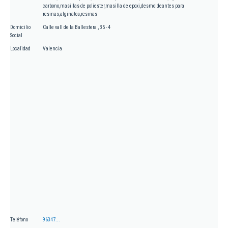
carbono,masillas de poliester,masilla de epoxi,desmoldeantes para
resinas,alginatos,resinas
Domicilio
Calle vall de la Ballestera , 35 - 4
Social
Localidad
Valencia
Teléfono
96347...