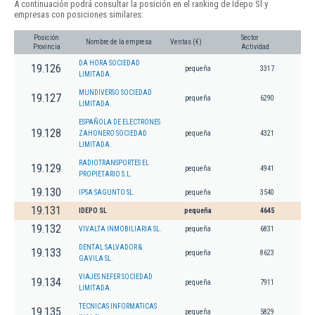
A continuación podrá consultar la posición en el ranking de Idepo Sl y
empresas con posiciones similares:
Posición
Sector
Nombre de la empresa
Ventas (€)
Provincia
Actividad
DA HORA SOCIEDAD
19.126
pequeña
3317
LIMITADA.
MUNDIVERSO SOCIEDAD
19.127
pequeña
6290
LIMITADA.
ESPAÑOLA DE ELECTRONES
19.128
ZAHONERO SOCIEDAD
pequeña
4321
LIMITADA.
RADIOTRANSPORTES EL
19.129
pequeña
4941
PROPIETARIO S.L.
19.130
IPSA SAGUNTO SL.
pequeña
3540
19.131
IDEPO SL
pequeña
4645
19.132
VIVALTA INMOBILIARIA SL.
pequeña
6831
DENTAL SALVADOR &
19.133
pequeña
8623
GAVILA SL.
VIAJES NEFER SOCIEDAD
19.134
pequeña
7911
LIMITADA.
TECNICAS INFORMATICAS
19.135
pequeña
5829