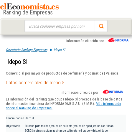
Ranking de Empresas
Buscar:
Información ofrecida por
Directorio Ranking Empresas
Idepo Sl
Idepo Sl
Comercio al por mayor de productos de perfumería y cosmética | Valencia
Datos comerciales de Idepo Sl
Información ofrecida por
La información del Ranking que ocupa Idepo Sl procede de la base de datos
de información financiera de INFORMA D&B S.A.U. (S.M.E.).
Más información
sobre el Ranking de Empresas.
Denominación
Idepo Sl
Objeto Social
Silicona para moldes,resina de poliester,resina de epoxi,resinas acrilicas
ECROS,resinas rapidas,resinas de poliuretano,fibra de vidrio,tejido de