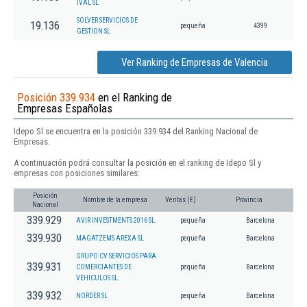
IVAL SL
SOLVER SERVICIOS DE
19.136
pequeña
4399
GESTION SL
Ver Ranking de Empresas de Valencia
Posición 339.934
en el Ranking de
Empresas Españolas
Idepo Sl se encuentra en la posición 339.934 del Ranking Nacional de
Empresas.
A continuación podrá consultar la posición en el ranking de Idepo Sl y
empresas con posiciones similares:
Posición
Nombre de la empresa
Ventas (€)
Provincia
Nacional
339.929
AVIR INVESTMENTS 2016 SL.
pequeña
Barcelona
339.930
MAGATZEMS AREXA SL
pequeña
Barcelona
GRUPO CV SERVICIOS PARA
339.931
COMERCIANTES DE
pequeña
Barcelona
VEHICULOS SL
339.932
NORDER SL
pequeña
Barcelona