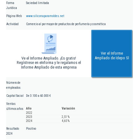
Forma
Sociedad limitada
Jurídica
Página Web
www.siliconaparamoldes.net
Actividad
Comercio al por mayor de productos de perfumería y cosmética
Ver el Informe
Ampliado de Idepo Sl
Ve el Informe Ampliado. ¡Es gratis!
Regístrese en eInforma y le regalamos el
Informe Ampliado de esta empresa
Número de
empleados
Capital Social
De 3.100 a 60.000 €
Ventas
Año
Variación
últimos años
2022
2023
2,51 %
2024
4,65 %
Resultado
Positivo
2024