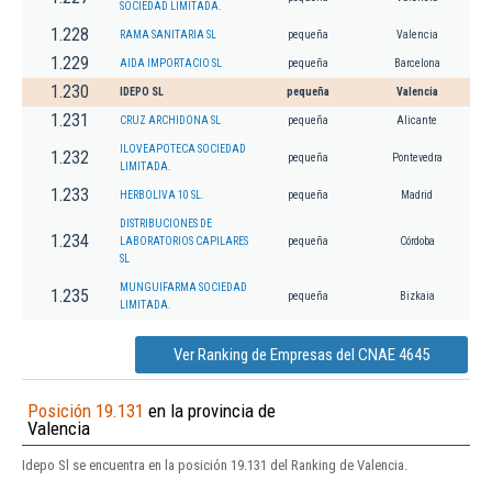
SOCIEDAD LIMITADA.
1.228
RAMA SANITARIA SL
pequeña
Valencia
1.229
AIDA IMPORTACIO SL
pequeña
Barcelona
1.230
IDEPO SL
pequeña
Valencia
1.231
CRUZ ARCHIDONA SL
pequeña
Alicante
ILOVEAPOTECA SOCIEDAD
1.232
pequeña
Pontevedra
LIMITADA.
1.233
HERBOLIVA 10 SL.
pequeña
Madrid
DISTRIBUCIONES DE
1.234
LABORATORIOS CAPILARES
pequeña
Córdoba
SL
MUNGUIFARMA SOCIEDAD
1.235
pequeña
Bizkaia
LIMITADA.
Ver Ranking de Empresas del CNAE 4645
Posición 19.131
en la provincia de
Valencia
Idepo Sl se encuentra en la posición 19.131 del Ranking de Valencia.