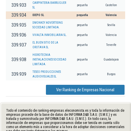
CARPINTERIA BARRUGUER
339.933
pequeña
Castellon
SL
339.934
IDEPO SL
pequeña
Valencia
DMONKEY ADVERTISING
339.935
pequeña
Sevilla
SOCIEDAD LIMITADA.
339.936
VIVALTA INMOBILIARIA SL.
pequeña
Valencia
EL BUEN SITIO DE LA
339.937
pequeña
Tenerife
OROTAVA SL
HIDROTECNIA
339.938
INSTALACIONES SOCIEDAD
pequeña
Guadalajara
LIMITADA.
TESEO PRODUCCIONES
339.939
pequeña
Burgos
AUDIOVISUALES SL
Ver Ranking de Empresas Nacional
Todo el contenido de ranking-empresas.eleconomista.es y toda la información de
empresas procede de la base de datos de INFORMA D&B S.A.U. (S.M.E.) y es
tratada y suministrada por INFORMA D&B S.A.U. (S.M.E.). En todo caso, la
información de empresas que proporcionamos debe ser tenida en cuenta sólo
como un elemento más a considerar a la hora de adoptar decisiones comerciales
y no debe por tanto determinar las mismas.