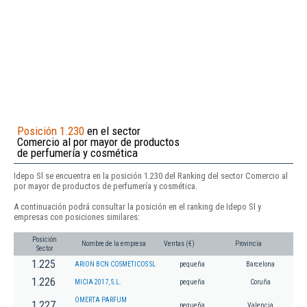
Posición 1.230
en el sector
Comercio al por mayor de productos
de perfumería y cosmética
Idepo Sl se encuentra en la posición 1.230 del Ranking del sector Comercio al
por mayor de productos de perfumería y cosmética.
A continuación podrá consultar la posición en el ranking de Idepo Sl y
empresas con posiciones similares:
Posición
Nombre de la empresa
Ventas (€)
Provincia
Sector
1.225
ARION BCN COSMETICOS SL
pequeña
Barcelona
1.226
MICIA 2017, S.L.
pequeña
Coruña
OMERTA PARFUM
1.227
pequeña
Valencia