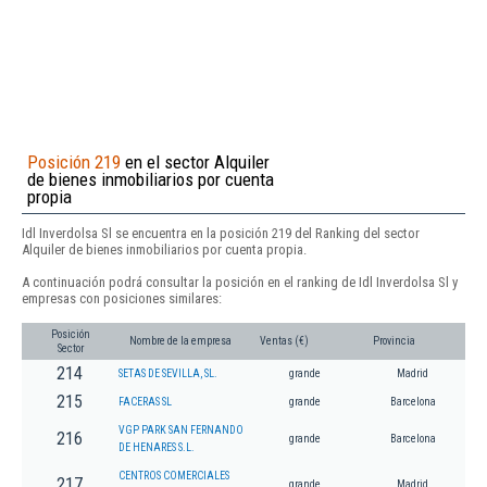
Posición 219
en el sector Alquiler
de bienes inmobiliarios por cuenta
propia
Idl Inverdolsa Sl se encuentra en la posición 219 del Ranking del sector
Alquiler de bienes inmobiliarios por cuenta propia.
A continuación podrá consultar la posición en el ranking de Idl Inverdolsa Sl y
empresas con posiciones similares:
Posición
Nombre de la empresa
Ventas (€)
Provincia
Sector
214
SETAS DE SEVILLA, SL.
grande
Madrid
215
FACERAS SL
grande
Barcelona
VGP PARK SAN FERNANDO
216
grande
Barcelona
DE HENARES S.L.
CENTROS COMERCIALES
217
grande
Madrid