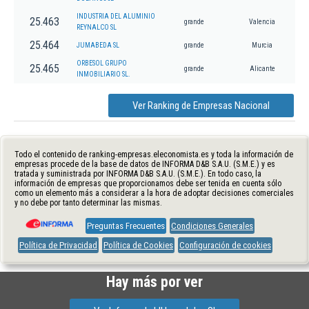
INDUSTRIA DEL ALUMINIO
25.463
grande
Valencia
REYNALCO SL
25.464
JUMABEDA SL
grande
Murcia
ORBESOL GRUPO
25.465
grande
Alicante
INMOBILIARIO SL.
Ver Ranking de Empresas Nacional
Todo el contenido de ranking-empresas.eleconomista.es y toda la información de
empresas procede de la base de datos de INFORMA D&B S.A.U. (S.M.E.) y es
tratada y suministrada por INFORMA D&B S.A.U. (S.M.E.). En todo caso, la
información de empresas que proporcionamos debe ser tenida en cuenta sólo
como un elemento más a considerar a la hora de adoptar decisiones comerciales
y no debe por tanto determinar las mismas.
Preguntas Frecuentes
Condiciones Generales
Política de Privacidad
Política de Cookies
Configuración de cookies
Hay más por ver