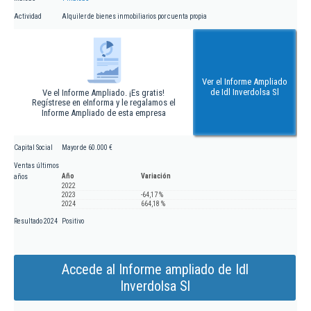
Actividad
Alquiler de bienes inmobiliarios por cuenta propia
Ver el Informe Ampliado
de Idl Inverdolsa Sl
Ve el Informe Ampliado. ¡Es gratis!
Regístrese en eInforma y le regalamos el
Informe Ampliado de esta empresa
Capital Social
Mayor de 60.000 €
Ventas últimos
Año
Variación
años
2022
2023
-64,17 %
2024
664,18 %
Resultado 2024
Positivo
Accede al Informe ampliado de Idl
Inverdolsa Sl