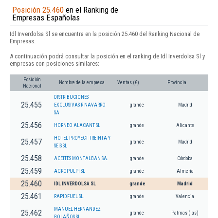
Posición 25.460
en el Ranking de
Empresas Españolas
Idl Inverdolsa Sl se encuentra en la posición 25.460 del Ranking Nacional de
Empresas.
A continuación podrá consultar la posición en el ranking de Idl Inverdolsa Sl y
empresas con posiciones similares:
Posición
Nombre de la empresa
Ventas (€)
Provincia
Nacional
DISTRIBUCIONES
25.455
EXCLUSIVAS R NAVARRO
grande
Madrid
SA
25.456
HORNEO ALACANT SL
grande
Alicante
HOTEL PROYECT TREINTA Y
25.457
grande
Madrid
SEIS SL
25.458
ACEITES MONTALBAN SA.
grande
Córdoba
25.459
AGROPULPI SL
grande
Almería
25.460
IDL INVERDOLSA SL
grande
Madrid
25.461
RAPIDFUEL SL.
grande
Valencia
MANUEL HERNANDEZ
25.462
grande
Palmas (las)
BOLAÑOS SL