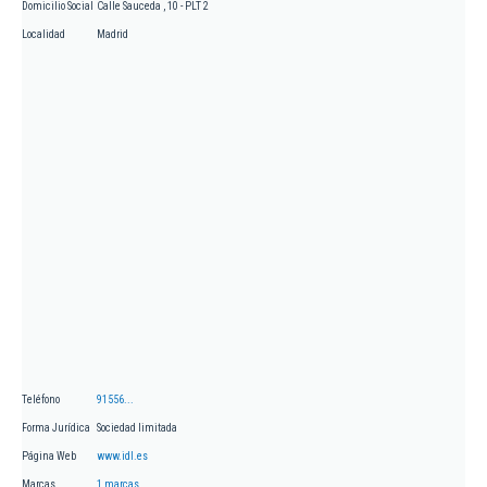
Domicilio Social
Calle Sauceda , 10 - PLT 2
Localidad
Madrid
Teléfono
91556...
Forma Jurídica
Sociedad limitada
Página Web
www.idl.es
Marcas
1 marcas