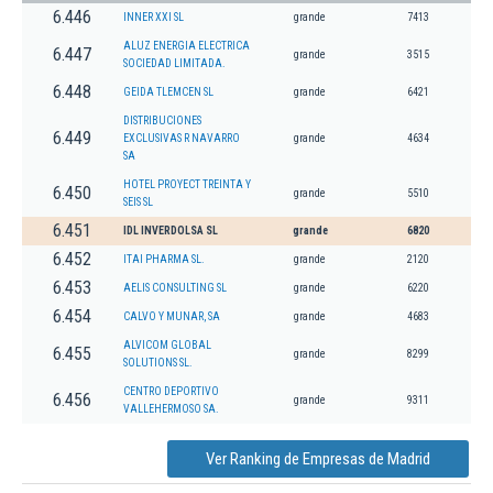
6.446
INNER XXI SL
grande
7413
ALUZ ENERGIA ELECTRICA
6.447
grande
3515
SOCIEDAD LIMITADA.
6.448
GEIDA TLEMCEN SL
grande
6421
DISTRIBUCIONES
6.449
EXCLUSIVAS R NAVARRO
grande
4634
SA
HOTEL PROYECT TREINTA Y
6.450
grande
5510
SEIS SL
6.451
IDL INVERDOLSA SL
grande
6820
6.452
ITAI PHARMA SL.
grande
2120
6.453
AELIS CONSULTING SL
grande
6220
6.454
CALVO Y MUNAR, SA
grande
4683
ALVICOM GLOBAL
6.455
grande
8299
SOLUTIONS SL.
CENTRO DEPORTIVO
6.456
grande
9311
VALLEHERMOSO SA.
Ver Ranking de Empresas de Madrid