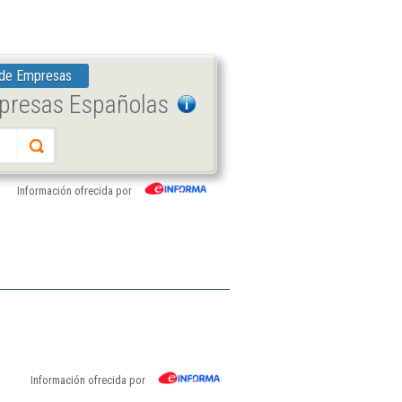
 de Empresas
mpresas Españolas
Información ofrecida por
Información ofrecida por