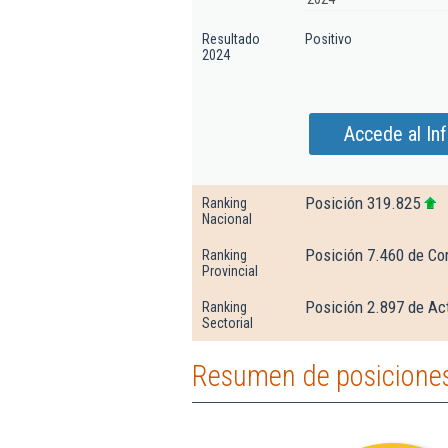
Resultado
Positivo
2024
Accede al In
Posición 319.825
Ranking
Nacional
Posición 7.460 de Co
Ranking
Provincial
Posición 2.897 de Ac
Ranking
Sectorial
Resumen de posiciones 