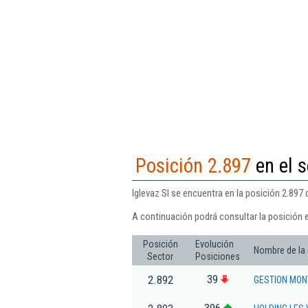
Posición 2.897
en el s
Iglevaz Sl se encuentra en la posición 2.897
A continuación podrá consultar la posición e
Posición
Evolución
Nombre de la
Sector
Posiciones
39
2.892
GESTION MON
396