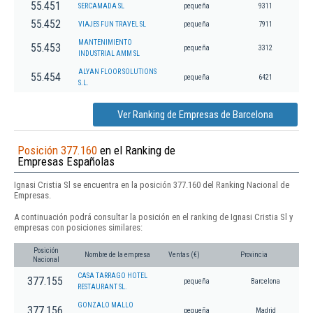
55.451
SERCAMADA SL
pequeña
9311
55.452
VIAJES FUN TRAVEL SL
pequeña
7911
MANTENIMIENTO
55.453
pequeña
3312
INDUSTRIAL AMM SL
ALYAN FLOOR SOLUTIONS
55.454
pequeña
6421
S.L.
Ver Ranking de Empresas de Barcelona
Posición 377.160
en el Ranking de
Empresas Españolas
Ignasi Cristia Sl se encuentra en la posición 377.160 del Ranking Nacional de
Empresas.
A continuación podrá consultar la posición en el ranking de Ignasi Cristia Sl y
empresas con posiciones similares:
Posición
Nombre de la empresa
Ventas (€)
Provincia
Nacional
CASA TARRAGO HOTEL
377.155
pequeña
Barcelona
RESTAURANT SL.
GONZALO MALLO
377.156
pequeña
Madrid