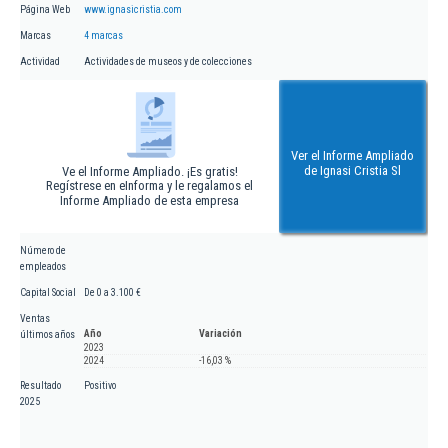
Página Web
www.ignasicristia.com
Marcas
4 marcas
Actividad
Actividades de museos y de colecciones
Ver el Informe Ampliado
de Ignasi Cristia Sl
Ve el Informe Ampliado. ¡Es gratis!
Regístrese en eInforma y le regalamos el
Informe Ampliado de esta empresa
Número de
empleados
Capital Social
De 0 a 3.100 €
Ventas
Año
Variación
últimos años
2023
2024
-16,03 %
Resultado
Positivo
2025