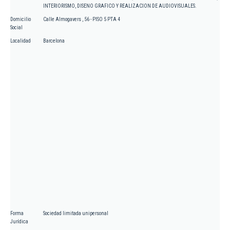
INTERIORISMO, DISENO GRAFICO Y REALIZACION DE AUDIOVISUALES.
Domicilio
Calle Almogavers , 56 - PISO 5 PTA 4
Social
Localidad
Barcelona
Forma
Sociedad limitada unipersonal
Jurídica