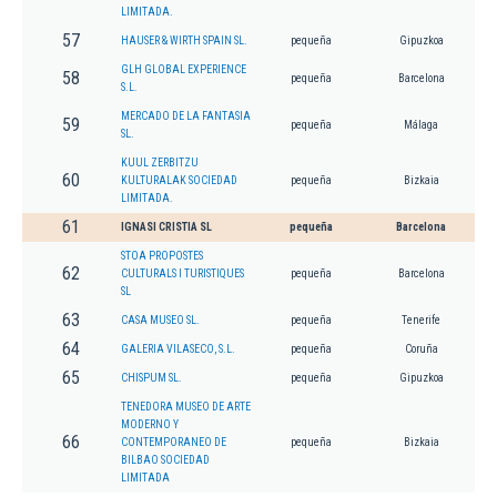
LIMITADA.
57
HAUSER & WIRTH SPAIN SL.
pequeña
Gipuzkoa
GLH GLOBAL EXPERIENCE
58
pequeña
Barcelona
S.L.
MERCADO DE LA FANTASIA
59
pequeña
Málaga
SL.
KUUL ZERBITZU
60
KULTURALAK SOCIEDAD
pequeña
Bizkaia
LIMITADA.
61
IGNASI CRISTIA SL
pequeña
Barcelona
STOA PROPOSTES
62
CULTURALS I TURISTIQUES
pequeña
Barcelona
SL
63
CASA MUSEO SL.
pequeña
Tenerife
64
GALERIA VILASECO, S.L.
pequeña
Coruña
65
CHISPUM SL.
pequeña
Gipuzkoa
TENEDORA MUSEO DE ARTE
MODERNO Y
66
CONTEMPORANEO DE
pequeña
Bizkaia
BILBAO SOCIEDAD
LIMITADA