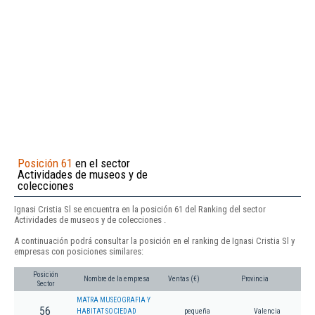
Posición 61
en el sector
Actividades de museos y de
colecciones
Ignasi Cristia Sl se encuentra en la posición 61 del Ranking del sector
Actividades de museos y de colecciones .
A continuación podrá consultar la posición en el ranking de Ignasi Cristia Sl y
empresas con posiciones similares:
Posición
Nombre de la empresa
Ventas (€)
Provincia
Sector
MATRA MUSEOGRAFIA Y
56
HABITAT SOCIEDAD
pequeña
Valencia