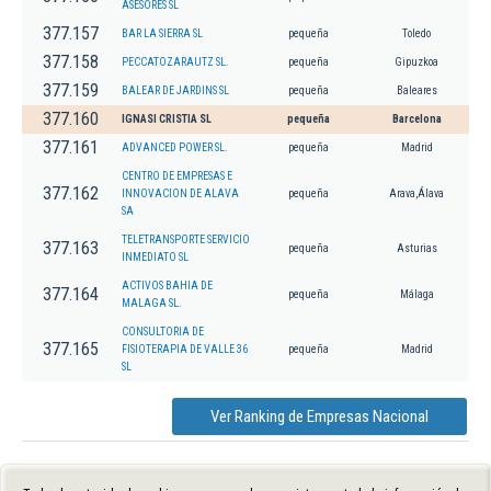
ASESORES SL
377.157
BAR LA SIERRA SL
pequeña
Toledo
377.158
PECCATOZARAUTZ SL.
pequeña
Gipuzkoa
377.159
BALEAR DE JARDINS SL
pequeña
Baleares
377.160
IGNASI CRISTIA SL
pequeña
Barcelona
377.161
ADVANCED POWER SL.
pequeña
Madrid
CENTRO DE EMPRESAS E
377.162
INNOVACION DE ALAVA
pequeña
Arava,Álava
SA
TELETRANSPORTE SERVICIO
377.163
pequeña
Asturias
INMEDIATO SL
ACTIVOS BAHIA DE
377.164
pequeña
Málaga
MALAGA SL.
CONSULTORIA DE
377.165
FISIOTERAPIA DE VALLE 36
pequeña
Madrid
SL
Ver Ranking de Empresas Nacional