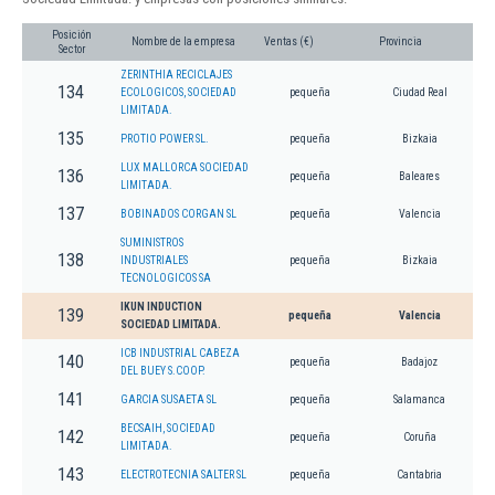
Posición
Nombre de la empresa
Ventas (€)
Provincia
Sector
ZERINTHIA RECICLAJES
134
ECOLOGICOS, SOCIEDAD
pequeña
Ciudad Real
LIMITADA.
135
PROTIO POWER SL.
pequeña
Bizkaia
LUX MALLORCA SOCIEDAD
136
pequeña
Baleares
LIMITADA.
137
BOBINADOS CORGAN SL
pequeña
Valencia
SUMINISTROS
138
INDUSTRIALES
pequeña
Bizkaia
TECNOLOGICOS SA
IKUN INDUCTION
139
pequeña
Valencia
SOCIEDAD LIMITADA.
ICB INDUSTRIAL CABEZA
140
pequeña
Badajoz
DEL BUEY S.COOP.
141
GARCIA SUSAETA SL
pequeña
Salamanca
BECSAIH, SOCIEDAD
142
pequeña
Coruña
LIMITADA.
143
ELECTROTECNIA SALTER SL
pequeña
Cantabria