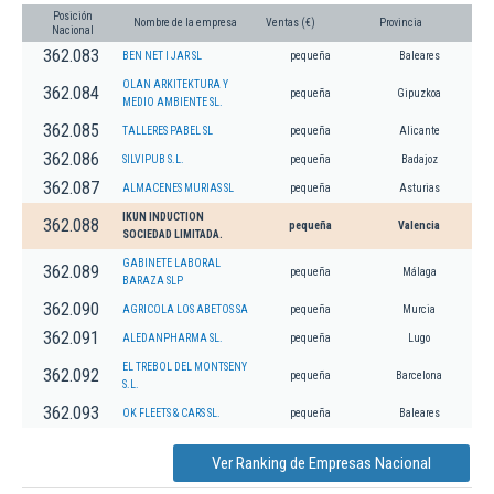
Posición
Nombre de la empresa
Ventas (€)
Provincia
Nacional
362.083
BEN NET I JAR SL
pequeña
Baleares
OLAN ARKITEKTURA Y
362.084
pequeña
Gipuzkoa
MEDIO AMBIENTE SL.
362.085
TALLERES PABEL SL
pequeña
Alicante
362.086
SILVIPUB S.L.
pequeña
Badajoz
362.087
ALMACENES MURIAS SL
pequeña
Asturias
IKUN INDUCTION
362.088
pequeña
Valencia
SOCIEDAD LIMITADA.
GABINETE LABORAL
362.089
pequeña
Málaga
BARAZA SLP
362.090
AGRICOLA LOS ABETOS SA
pequeña
Murcia
362.091
ALEDANPHARMA SL.
pequeña
Lugo
EL TREBOL DEL MONTSENY
362.092
pequeña
Barcelona
S.L.
362.093
OK FLEETS & CARS SL.
pequeña
Baleares
Ver Ranking de Empresas Nacional