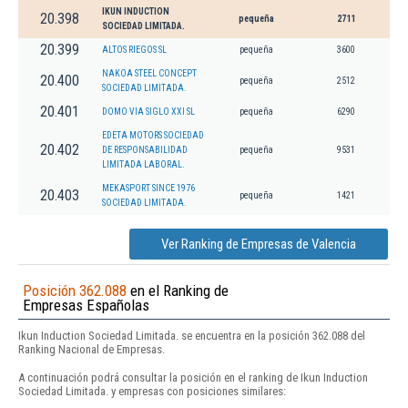
IKUN INDUCTION
20.398
pequeña
2711
SOCIEDAD LIMITADA.
20.399
ALTOS RIEGOS SL
pequeña
3600
NAKOA STEEL CONCEPT
20.400
pequeña
2512
SOCIEDAD LIMITADA.
20.401
DOMO VIA SIGLO XXI SL
pequeña
6290
EDETA MOTORS SOCIEDAD
20.402
DE RESPONSABILIDAD
pequeña
9531
LIMITADA LABORAL.
MEKASPORT SINCE 1976
20.403
pequeña
1421
SOCIEDAD LIMITADA.
Ver Ranking de Empresas de Valencia
Posición 362.088
en el Ranking de
Empresas Españolas
Ikun Induction Sociedad Limitada. se encuentra en la posición 362.088 del
Ranking Nacional de Empresas.
A continuación podrá consultar la posición en el ranking de Ikun Induction
Sociedad Limitada. y empresas con posiciones similares: