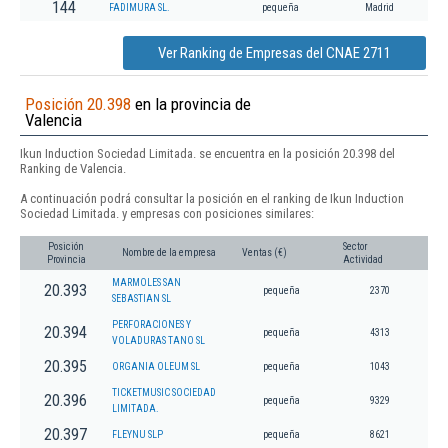
144
FADIMURA SL.
pequeña
Madrid
Ver Ranking de Empresas del CNAE 2711
Posición 20.398
en la provincia de
Valencia
Ikun Induction Sociedad Limitada. se encuentra en la posición 20.398 del
Ranking de Valencia.
A continuación podrá consultar la posición en el ranking de Ikun Induction
Sociedad Limitada. y empresas con posiciones similares:
Posición
Sector
Nombre de la empresa
Ventas (€)
Provincia
Actividad
MARMOLES SAN
20.393
pequeña
2370
SEBASTIAN SL
PERFORACIONES Y
20.394
pequeña
4313
VOLADURAS TANO SL
20.395
ORGANIA OLEUM SL
pequeña
1043
TICKETMUSIC SOCIEDAD
20.396
pequeña
9329
LIMITADA.
20.397
FLEYNU SLP
pequeña
8621