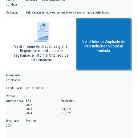
Jurídica
Actividad
Fabricación de motores, generadores y transformadores eléctricos
Ver el Informe Ampliado de
Ikun Induction Sociedad
Ve el Informe Ampliado. ¡Es gratis!
Regístrese en eInforma y le
Limitada.
regalamos el Informe Ampliado de
esta empresa
Número de
empleados
Capital Social
De 0 a 3.100 €
Ventas
Año
Variación
últimos años
2022
2023
-14,53 %
2024
-25,69 %
Resultado
Positivo
2024