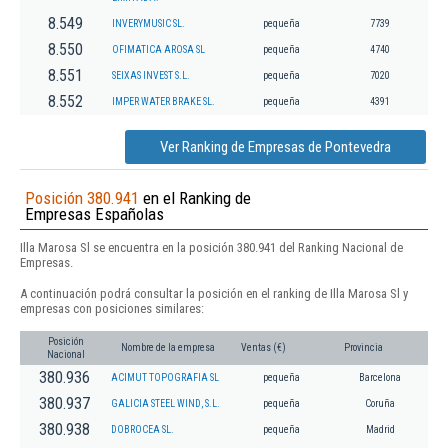
8.549
INVERYMUSIC SL.
pequeña
7739
8.550
OFIMATICA AROSA SL
pequeña
4740
8.551
SEIXAS INVEST S.L.
pequeña
7020
8.552
IMPER WATER BRAKE SL.
pequeña
4391
Ver Ranking de Empresas de Pontevedra
Posición 380.941
en el Ranking de
Empresas Españolas
Illa Marosa Sl se encuentra en la posición 380.941 del Ranking Nacional de
Empresas.
A continuación podrá consultar la posición en el ranking de Illa Marosa Sl y
empresas con posiciones similares:
Posición
Nombre de la empresa
Ventas (€)
Provincia
Nacional
380.936
ACIMUT TOPOGRAFIA SL
pequeña
Barcelona
380.937
GALICIA STEEL WIND, S.L.
pequeña
Coruña
380.938
DOBROCEA SL.
pequeña
Madrid