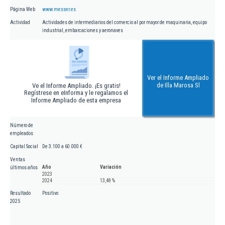
Página Web
www.messer.es
Actividad
Actividades de intermediarios del comercio al por mayor de maquinaria, equipo
industrial, embarcaciones y aeronaves
Ver el Informe Ampliado
de Illa Marosa Sl
Ve el Informe Ampliado. ¡Es gratis!
Regístrese en eInforma y le regalamos el
Informe Ampliado de esta empresa
Número de
empleados
Capital Social
De 3.100 a 60.000 €
Ventas
Año
Variación
últimos años
2023
2024
13,48 %
Resultado
Positivo
2025