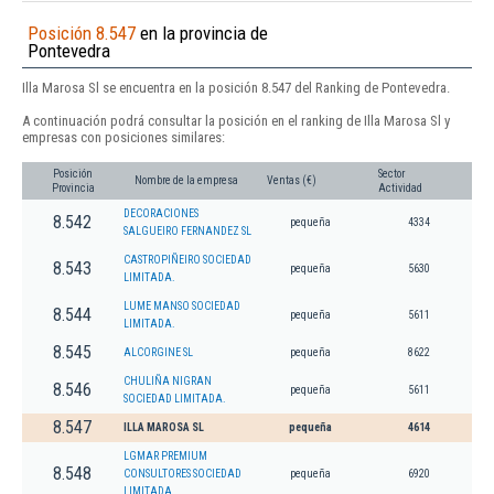
Posición 8.547
en la provincia de
Pontevedra
Illa Marosa Sl se encuentra en la posición 8.547 del Ranking de Pontevedra.
A continuación podrá consultar la posición en el ranking de Illa Marosa Sl y
empresas con posiciones similares:
Posición
Sector
Nombre de la empresa
Ventas (€)
Provincia
Actividad
DECORACIONES
8.542
pequeña
4334
SALGUEIRO FERNANDEZ SL
CASTROPIÑEIRO SOCIEDAD
8.543
pequeña
5630
LIMITADA.
LUME MANSO SOCIEDAD
8.544
pequeña
5611
LIMITADA.
8.545
ALCORGINE SL
pequeña
8622
CHULIÑA NIGRAN
8.546
pequeña
5611
SOCIEDAD LIMITADA.
8.547
ILLA MAROSA SL
pequeña
4614
LGMAR PREMIUM
8.548
CONSULTORES SOCIEDAD
pequeña
6920
LIMITADA.