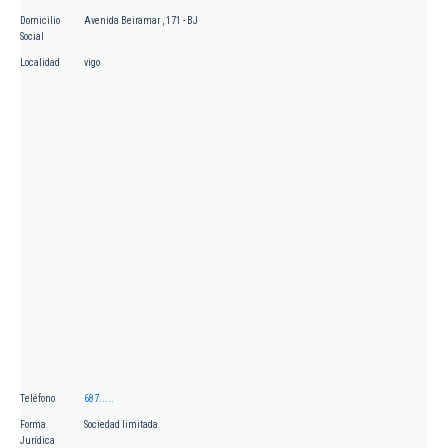
Domicilio
Avenida Beiramar , 171 - BJ
Social
Localidad
vigo
Teléfono
687.....
Forma
Sociedad limitada
Jurídica