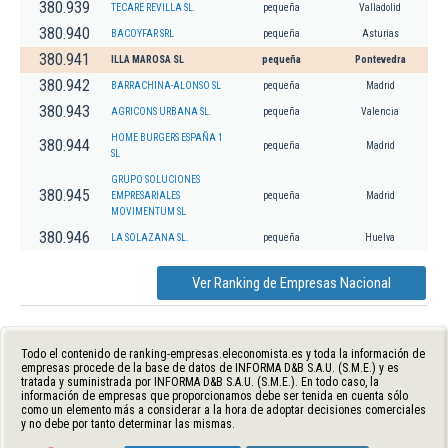
380.939
TECARE REVILLA SL.
pequeña
Valladolid
380.940
BACOYFAR SRL
pequeña
Asturias
380.941
ILLA MAROSA SL
pequeña
Pontevedra
380.942
BARRACHINA-ALONSO SL
pequeña
Madrid
380.943
AGRICONS URBANA SL.
pequeña
Valencia
HOME BURGERS ESPAÑA 1
380.944
pequeña
Madrid
SL
GRUPO SOLUCIONES
380.945
EMPRESARIALES
pequeña
Madrid
MOVIMENTUM SL
380.946
LA SOLAZANA SL.
pequeña
Huelva
Ver Ranking de Empresas Nacional
Todo el contenido de ranking-empresas.eleconomista.es y toda la información de
empresas procede de la base de datos de INFORMA D&B S.A.U. (S.M.E.) y es
tratada y suministrada por INFORMA D&B S.A.U. (S.M.E.). En todo caso, la
información de empresas que proporcionamos debe ser tenida en cuenta sólo
como un elemento más a considerar a la hora de adoptar decisiones comerciales
y no debe por tanto determinar las mismas.