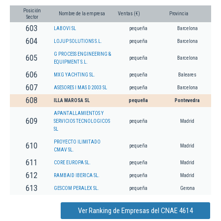
Posición
Nombre de la empresa
Ventas (€)
Provincia
Sector
603
LABOVI SL
pequeña
Barcelona
604
LOJUP SOLUTIONS S.L.
pequeña
Barcelona
G PROCESS ENGINEERING &
605
pequeña
Barcelona
EQUIPMENT S.L.
606
MXG YACHTING SL.
pequeña
Baleares
607
ASESORES I MAS D 2003 SL
pequeña
Barcelona
608
ILLA MAROSA SL
pequeña
Pontevedra
APANTALLAMIENTOS Y
609
SERVICIOS TECNOLOGICOS
pequeña
Madrid
SL
PROYECTO ILIMITADO
610
pequeña
Madrid
CMAV SL.
611
CORE EUROPA SL.
pequeña
Madrid
612
RAMBAID IBERICA SL.
pequeña
Madrid
613
GESCOM PERALEX SL.
pequeña
Gerona
Ver Ranking de Empresas del CNAE 4614