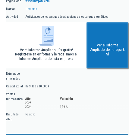
Página Web
www.iluropark.com
Marcas
1 marcas
Actividad
Actividades de los parques de atracciones y los parques temáticos
Ver el Informe
Ampliado de Iluropark
Ve el Informe Ampliado. ¡Es gratis!
Regístrese en eInforma y le regalamos el
Sl
Informe Ampliado de esta empresa
Número de
empleados
Capital Social
De 3.100 a 60.000 €
Ventas
Año
Variación
últimos años
2023
2024
1,99 %
Resultado
Positivo
2025