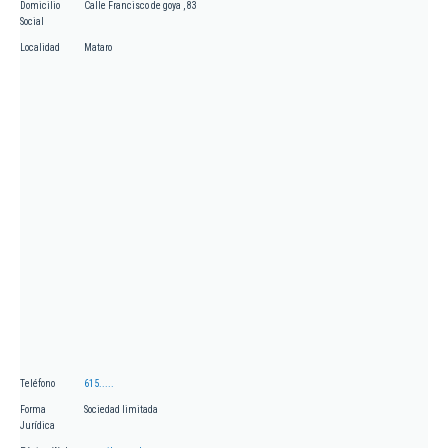
Domicilio
Calle Francisco de goya , 83
Social
Localidad
Mataro
Teléfono
615.....
Forma
Sociedad limitada
Jurídica