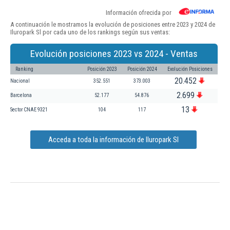
Información ofrecida por
A continuación le mostramos la evolución de posiciones entre 2023 y 2024 de
Iluropark Sl por cada uno de los rankings según sus ventas:
Evolución posiciones 2023 vs 2024 - Ventas
Ranking
Posición 2023
Posición 2024
Evolución Posiciones
20.452
Nacional
352.551
373.003
2.699
Barcelona
52.177
54.876
13
Sector CNAE 9321
104
117
Acceda a toda la información de Iluropark Sl