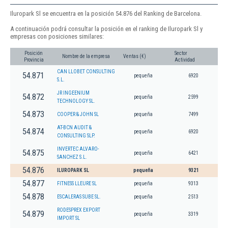
Iluropark Sl se encuentra en la posición 54.876 del Ranking de Barcelona.
A continuación podrá consultar la posición en el ranking de Iluropark Sl y
empresas con posiciones similares:
Posición
Sector
Nombre de la empresa
Ventas (€)
Provincia
Actividad
CAN LLOBET CONSULTING
54.871
pequeña
6920
S.L.
JR INGEENIUM
54.872
pequeña
2599
TECHNOLOGY SL.
54.873
COOPER & JOHN SL
pequeña
7499
AT-BCN AUDIT &
54.874
pequeña
6920
CONSULTING SLP.
INVERTEC ALVARO-
54.875
pequeña
6421
SANCHEZ S.L.
54.876
ILUROPARK SL
pequeña
9321
54.877
FITNESS LLEURE SL
pequeña
9313
54.878
ESCALERAS SUBE SL.
pequeña
2513
RODESPREX EXPORT
54.879
pequeña
3319
IMPORT SL