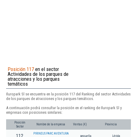
Posición 117
en el sector
Actividades de los parques de
atracciones y los parques
temáticos
Iluropark Sl se encuentra en la posición 117 del Ranking del sector Actividades
de los parques de atracciones y los parques temáticos.
A continuación podrá consultar la posición en el ranking de Iluropark Sl y
empresas con posiciones similares:
Posición
Nombre de la empresa
Ventas (€)
Provincia
Sector
PIRINEUS PARC AVENTURA
112
pequeña
Lérida