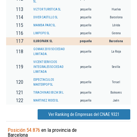
SL.
113
VIZTOR TURISTICA SL
pequeña
Huelva
114
DIVER CASTILLO SL
pequeña
Barcelona
115
MAMBA PARC SL.
pequeña
Lérida
116
LIMPOPO SL
pequeña
Gerona
117
ILUROPARK SL
pequeña
Barcelona
GOMAX 2010 SOCIEDAD
118
pequeña
La Rioja
LIMITADA.
VICENT SERVICIOS
119
INTEGRALES SOCIEDAD
pequeña
Sevilla
LIMITADA
ESPECTACULOS
120
pequeña
Teruel
MASTERPOP SL
121
TIRACHINAS IBIZA SR L
pequeña
Baleares
122
MARTINEZ RIDES SL
pequeña
Jaén
Ver Ranking de Empresas del CNAE 9321
Posición 54.876
en la provincia de
Barcelona