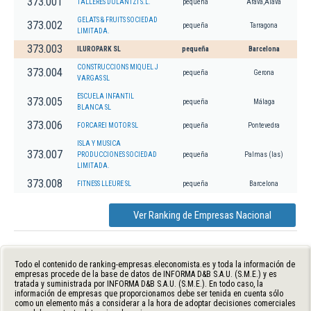
373.001
TALLERES DULANTZI S.L.
pequeña
Arava,Álava
GELATS & FRUITS SOCIEDAD
373.002
pequeña
Tarragona
LIMITADA.
373.003
ILUROPARK SL
pequeña
Barcelona
CONSTRUCCIONS MIQUEL J
373.004
pequeña
Gerona
VARGAS SL
ESCUELA INFANTIL
373.005
pequeña
Málaga
BLANCA SL
373.006
FORCAREI MOTOR SL
pequeña
Pontevedra
ISLA Y MUSICA
373.007
PRODUCCIONES SOCIEDAD
pequeña
Palmas (las)
LIMITADA.
373.008
FITNESS LLEURE SL
pequeña
Barcelona
Ver Ranking de Empresas Nacional
Todo el contenido de ranking-empresas.eleconomista.es y toda la información de
empresas procede de la base de datos de INFORMA D&B S.A.U. (S.M.E.) y es
tratada y suministrada por INFORMA D&B S.A.U. (S.M.E.). En todo caso, la
información de empresas que proporcionamos debe ser tenida en cuenta sólo
como un elemento más a considerar a la hora de adoptar decisiones comerciales