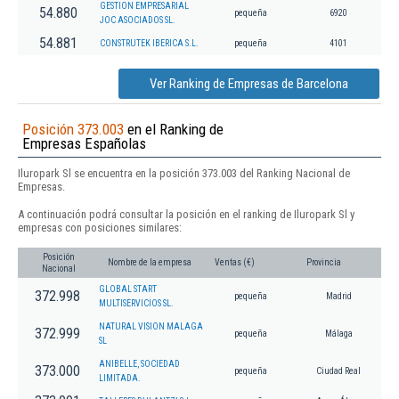
GESTION EMPRESARIAL
54.880
pequeña
6920
JOC ASOCIADOS SL.
54.881
CONSTRUTEK IBERICA S.L.
pequeña
4101
Ver Ranking de Empresas de Barcelona
Posición 373.003
en el Ranking de
Empresas Españolas
Iluropark Sl se encuentra en la posición 373.003 del Ranking Nacional de
Empresas.
A continuación podrá consultar la posición en el ranking de Iluropark Sl y
empresas con posiciones similares:
Posición
Nombre de la empresa
Ventas (€)
Provincia
Nacional
GLOBAL START
372.998
pequeña
Madrid
MULTISERVICIOS SL.
NATURAL VISION MALAGA
372.999
pequeña
Málaga
SL
ANIBELLE, SOCIEDAD
373.000
pequeña
Ciudad Real
LIMITADA.