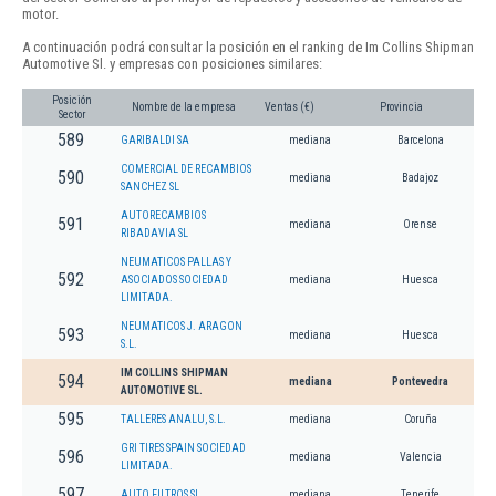
motor.
A continuación podrá consultar la posición en el ranking de Im Collins Shipman
Automotive Sl. y empresas con posiciones similares:
Posición
Nombre de la empresa
Ventas (€)
Provincia
Sector
589
GARIBALDI SA
mediana
Barcelona
COMERCIAL DE RECAMBIOS
590
mediana
Badajoz
SANCHEZ SL
AUTORECAMBIOS
591
mediana
Orense
RIBADAVIA SL
NEUMATICOS PALLAS Y
592
ASOCIADOS SOCIEDAD
mediana
Huesca
LIMITADA.
NEUMATICOS J. ARAGON
593
mediana
Huesca
S.L.
IM COLLINS SHIPMAN
594
mediana
Pontevedra
AUTOMOTIVE SL.
595
TALLERES ANALU, S.L.
mediana
Coruña
GRI TIRES SPAIN SOCIEDAD
596
mediana
Valencia
LIMITADA.
597
AUTO FILTROS SL
mediana
Tenerife