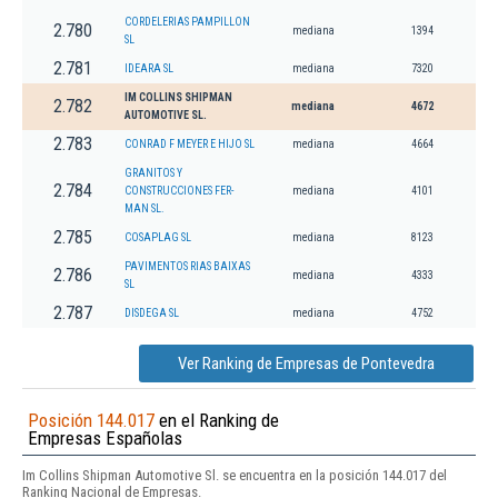
CORDELERIAS PAMPILLON
2.780
mediana
1394
SL
2.781
IDEARA SL
mediana
7320
IM COLLINS SHIPMAN
2.782
mediana
4672
AUTOMOTIVE SL.
2.783
CONRAD F MEYER E HIJO SL
mediana
4664
GRANITOS Y
2.784
CONSTRUCCIONES FER-
mediana
4101
MAN SL.
2.785
COSAPLAG SL
mediana
8123
PAVIMENTOS RIAS BAIXAS
2.786
mediana
4333
SL
2.787
DISDEGA SL
mediana
4752
Ver Ranking de Empresas de Pontevedra
Posición 144.017
en el Ranking de
Empresas Españolas
Im Collins Shipman Automotive Sl. se encuentra en la posición 144.017 del
Ranking Nacional de Empresas.