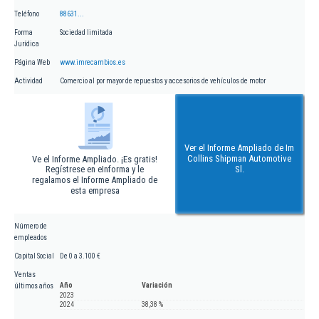
Teléfono
88631...
Forma
Sociedad limitada
Jurídica
Página Web
www.imrecambios.es
Actividad
Comercio al por mayor de repuestos y accesorios de vehículos de motor
Ver el Informe Ampliado de Im
Collins Shipman Automotive
Ve el Informe Ampliado. ¡Es gratis!
Regístrese en eInforma y le
Sl.
regalamos el Informe Ampliado de
esta empresa
Número de
empleados
Capital Social
De 0 a 3.100 €
Ventas
Año
Variación
últimos años
2023
2024
38,38 %