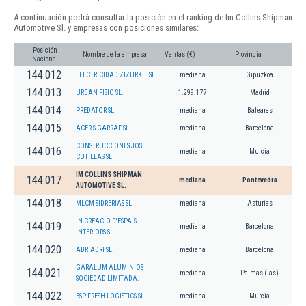
A continuación podrá consultar la posición en el ranking de Im Collins Shipman
Automotive Sl. y empresas con posiciones similares:
Posición
Nombre de la empresa
Ventas (€)
Provincia
Nacional
144.012
ELECTRICIDAD ZIZURKIL SL
mediana
Gipuzkoa
144.013
URBAN FISIO SL.
1.299.177
Madrid
144.014
PREDATOR SL.
mediana
Baleares
144.015
ACER'S GARRAF SL
mediana
Barcelona
CONSTRUCCIONES JOSE
144.016
mediana
Murcia
CUTILLAS SL
IM COLLINS SHIPMAN
144.017
mediana
Pontevedra
AUTOMOTIVE SL.
144.018
MLCM SIDRERIAS SL.
mediana
Asturias
IN CREACIO D'ESPAIS
144.019
mediana
Barcelona
INTERIORS SL
144.020
ABRIADRI SL.
mediana
Barcelona
GARALUM ALUMINIOS
144.021
mediana
Palmas (las)
SOCIEDAD LIMITADA.
144.022
ESP FRESH LOGISTICS SL.
mediana
Murcia