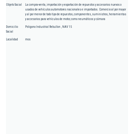
Objeto Social
La compra-venta, importación y exportación de repuestos y accesorios nuevos o
usados de vehículos automotores nacionales e importados. Comercio al por mayor
y al por menor de todo tipo de repuestos, componentes, suministros, herramientas
y accesorios para vehículos de motor, como neumáticos y cámara
Domicilio
Poligono Industrial Rebullon , NAV 15
Social
Localidad
mos