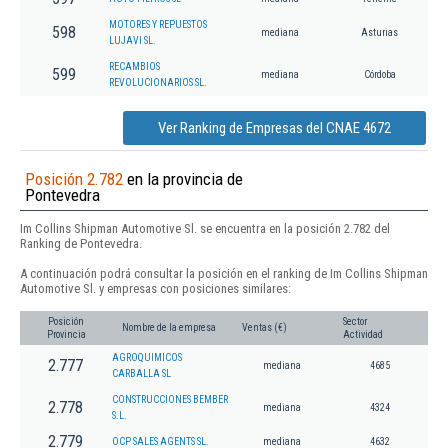
MOTORES Y REPUESTOS
598
mediana
Asturias
LUJAVI SL.
RECAMBIOS
599
mediana
Córdoba
REVOLUCIONARIOS SL.
Ver Ranking de Empresas del CNAE 4672
Posición 2.782
en la provincia de
Pontevedra
Im Collins Shipman Automotive Sl. se encuentra en la posición 2.782 del
Ranking de Pontevedra.
A continuación podrá consultar la posición en el ranking de Im Collins Shipman
Automotive Sl. y empresas con posiciones similares:
Posición
Sector
Nombre de la empresa
Ventas (€)
Provincia
Actividad
AGROQUIMICOS
2.777
mediana
4685
CARBALLA SL
CONSTRUCCIONES BEMBER
2.778
mediana
4324
S.L.
2.779
OCP SALES AGENTS SL.
mediana
4632