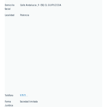
Domicilio
Calle Andalucia , 9 - ESQ CL GUIPUZCOA
Social
Localidad
Palencia
Teléfono
97971...
Forma
Sociedad limitada
Jurídica