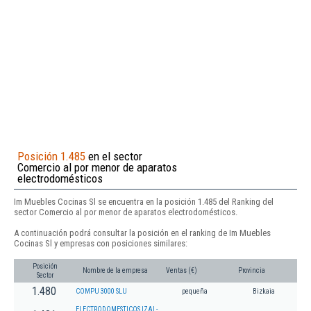
Posición 1.485
en el sector
Comercio al por menor de aparatos
electrodomésticos
Im Muebles Cocinas Sl se encuentra en la posición 1.485 del Ranking del
sector Comercio al por menor de aparatos electrodomésticos.
A continuación podrá consultar la posición en el ranking de Im Muebles
Cocinas Sl y empresas con posiciones similares:
Posición
Nombre de la empresa
Ventas (€)
Provincia
Sector
1.480
COMPU 3000 SLU
pequeña
Bizkaia
ELECTRODOMESTICOS IZAL-