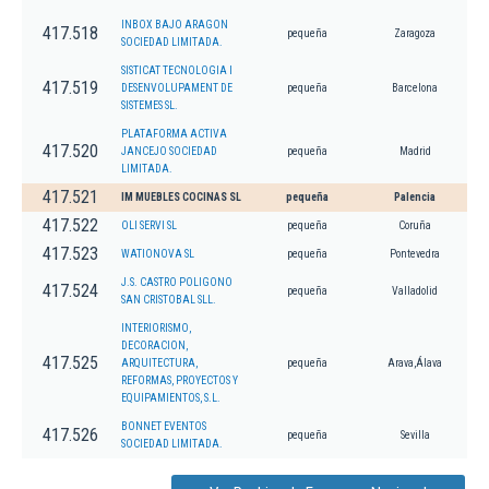
INBOX BAJO ARAGON
417.518
pequeña
Zaragoza
SOCIEDAD LIMITADA.
SISTICAT TECNOLOGIA I
417.519
DESENVOLUPAMENT DE
pequeña
Barcelona
SISTEMES SL.
PLATAFORMA ACTIVA
417.520
JANCEJO SOCIEDAD
pequeña
Madrid
LIMITADA.
417.521
IM MUEBLES COCINAS SL
pequeña
Palencia
417.522
OLI SERVI SL
pequeña
Coruña
417.523
WATIONOVA SL
pequeña
Pontevedra
J.S. CASTRO POLIGONO
417.524
pequeña
Valladolid
SAN CRISTOBAL SLL.
INTERIORISMO,
DECORACION,
417.525
ARQUITECTURA,
pequeña
Arava,Álava
REFORMAS, PROYECTOS Y
EQUIPAMIENTOS, S.L.
BONNET EVENTOS
417.526
pequeña
Sevilla
SOCIEDAD LIMITADA.