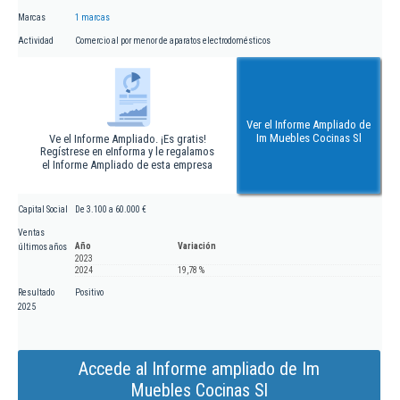
Marcas
1 marcas
Actividad
Comercio al por menor de aparatos electrodomésticos
Ver el Informe Ampliado de
Im Muebles Cocinas Sl
Ve el Informe Ampliado. ¡Es gratis!
Regístrese en eInforma y le regalamos
el Informe Ampliado de esta empresa
Capital Social
De 3.100 a 60.000 €
Ventas
Año
Variación
últimos años
2023
2024
19,78 %
Resultado
Positivo
2025
Accede al Informe ampliado de Im
Muebles Cocinas Sl