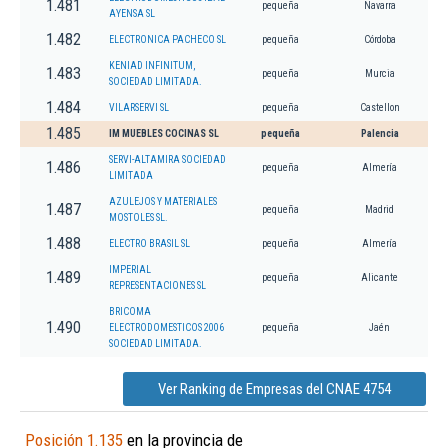
1.481
pequeña
Navarra
AYENSA SL
1.482
ELECTRONICA PACHECO SL
pequeña
Córdoba
KENIAD INFINITUM,
1.483
pequeña
Murcia
SOCIEDAD LIMITADA.
1.484
VILARSERVI SL
pequeña
Castellon
1.485
IM MUEBLES COCINAS SL
pequeña
Palencia
SERVI-ALTAMIRA SOCIEDAD
1.486
pequeña
Almería
LIMITADA
AZULEJOS Y MATERIALES
1.487
pequeña
Madrid
MOSTOLES SL.
1.488
ELECTRO BRASIL SL
pequeña
Almería
IMPERIAL
1.489
pequeña
Alicante
REPRESENTACIONES SL
BRICOMA
1.490
ELECTRODOMESTICOS 2006
pequeña
Jaén
SOCIEDAD LIMITADA.
Ver Ranking de Empresas del CNAE 4754
Posición 1.135
en la provincia de