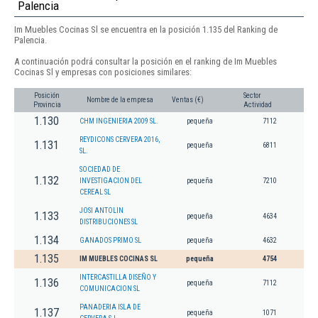
Palencia
Im Muebles Cocinas Sl se encuentra en la posición 1.135 del Ranking de
Palencia.
A continuación podrá consultar la posición en el ranking de Im Muebles
Cocinas Sl y empresas con posiciones similares:
Posición
Sector
Nombre de la empresa
Ventas (€)
Provincia
Actividad
1.130
CHM INGENIERIA 2009 SL.
pequeña
7112
REYDICONS CERVERA 2016,
1.131
pequeña
6811
SL.
SOCIEDAD DE
1.132
INVESTIGACION DEL
pequeña
7210
CEREAL SL
JOSI ANTOLIN
1.133
pequeña
4634
DISTRIBUCIONES SL
1.134
GANADOS PRIMO SL
pequeña
4632
1.135
IM MUEBLES COCINAS SL
pequeña
4754
INTERCASTILLA DISEÑO Y
1.136
pequeña
7112
COMUNICACION SL
PANADERIA ISLA DE
1.137
pequeña
1071