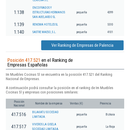
CERVERA S.L.
ENCOFRADOS Y
1.138
ESTRUCTURAS HERMANOS
pequeña
4399
SAN ABELARDO SL
1.139
RENEMA HOTELES SL
pequeña
5510
1.140
SASTRE MAESO, S.L.
pequeña
4101
Ver Ranking de Empresas de Palencia
Posición 417.521
en el Ranking de
Empresas Españolas
Im Muebles Cocinas Sl se encuentra en la posición 417.521 del Ranking
Nacional de Empresas.
A continuación podrá consultar la posición en el ranking de Im Muebles
Cocinas Sl y empresas con posiciones similares:
Posición
Nombre de la empresa
Ventas (€)
Provincia
Nacional
BILAKATU SOCIEDAD
417.516
pequeña
Bizkaia
LIMITADA.
VIVEROS LA GISELA
417.517
pequeña
La Rioja
SOCIEDAD LIMITADA.