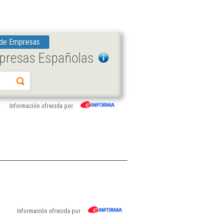
 de Empresas
mpresas Españolas
Información ofrecida por
Información ofrecida por