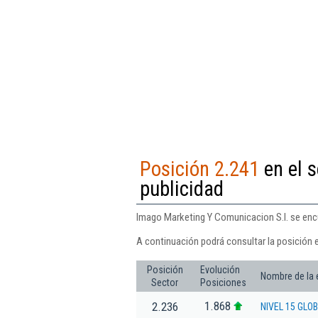
Posición 2.241
en el s
publicidad
Imago Marketing Y Comunicacion S.l. se encue
A continuación podrá consultar la posición 
Posición
Evolución
Nombre de la
Sector
Posiciones
1.868
2.236
NIVEL 15 GLO