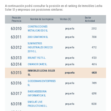
A continuación podrá consultar la posición en el ranking de Immobles Lecha
Soler Sl y empresas con posiciones similares:
Posición
Sector
Nombre de la empresa
Ventas (€)
Provincia
Actividad
CONSTRUCCIONES
63.010
pequeña
2512
METALICAS EDO SL
63.011
2003 GRAFIMON SL
pequeña
7330
SUMINISTROS
63.012
INDUSTRIALES OROZCO
pequeña
4712
2019 S.L.
63.013
BRUNET 1927 S.L.
pequeña
4723
63.014
OMANOR CARE SL.
pequeña
4616
IMMOBLES LECHA SOLER
63.015
pequeña
6820
SL
GOEDEMANS ENTERPRISES
63.016
pequeña
7499
SL
BASIS ASSESSORIA
63.017
pequeña
6290
INFORMATICA SL
SIMOLAT LIVE
63.018
pequeña
8230
PRODUCTIONS S.L.