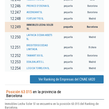
12.246
PROINCO D'OSONA SL
pequeña
Barcelona
12.247
ASCENDANT SL
pequeña
Barcelona
12.248
FORTUNY TYD SL.
pequeña
Madrid
IMMOBLES LECHA SOLER
12.249
pequeña
Barcelona
SL
LAFINCA OCEAN ASSETS
12.250
pequeña
Madrid
SL.
BRODITER SOCIEDAD
12.251
pequeña
Bizkaia
LIMITADA.
12.252
TAMARIT XXI SL.
pequeña
Barcelona
12.253
DEALBALATE S.L.
pequeña
Madrid
12.254
LOGICA TORREJON SL.
pequeña
Madrid
Ver Ranking de Empresas del CNAE 6820
Posición 63.015
en la provincia de
Barcelona
Immobles Lecha Soler Sl se encuentra en la posición 63.015 del Ranking de
Barcelona.