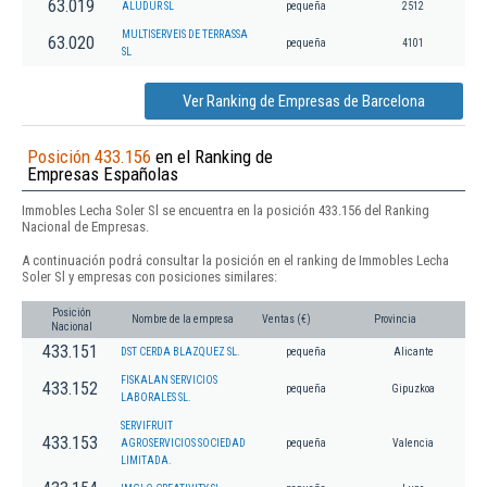
63.019
ALUDUR SL
pequeña
2512
MULTISERVEIS DE TERRASSA
63.020
pequeña
4101
SL
Ver Ranking de Empresas de Barcelona
Posición 433.156
en el Ranking de
Empresas Españolas
Immobles Lecha Soler Sl se encuentra en la posición 433.156 del Ranking
Nacional de Empresas.
A continuación podrá consultar la posición en el ranking de Immobles Lecha
Soler Sl y empresas con posiciones similares:
Posición
Nombre de la empresa
Ventas (€)
Provincia
Nacional
433.151
DST CERDA BLAZQUEZ SL.
pequeña
Alicante
FISKALAN SERVICIOS
433.152
pequeña
Gipuzkoa
LABORALES SL.
SERVIFRUIT
433.153
AGROSERVICIOS SOCIEDAD
pequeña
Valencia
LIMITADA.