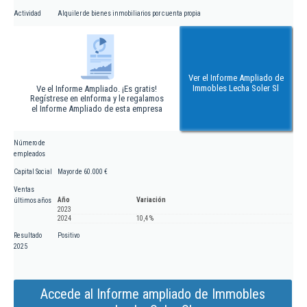
Actividad
Alquiler de bienes inmobiliarios por cuenta propia
Ver el Informe Ampliado de
Immobles Lecha Soler Sl
Ve el Informe Ampliado. ¡Es gratis!
Regístrese en eInforma y le regalamos
el Informe Ampliado de esta empresa
Número de
empleados
Capital Social
Mayor de 60.000 €
Ventas
Año
Variación
últimos años
2023
2024
10,4 %
Resultado
Positivo
2025
Accede al Informe ampliado de Immobles