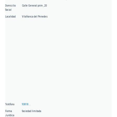
Domicilio
Calle General prim , 20
Social
Localidad
Vilafranca del Penedes
Teléfono
93818...
Forma
Sociedad limitada
Jurídica