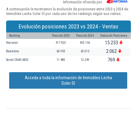
Información ofrecida por
A continuación le mostramos la evolución de posiciones entre 2023 y 2024 de
Immobles Lecha Soler Sl por cada uno de los rankings según sus ventas:
Evolución posiciones 2023 vs 2024 - Ventas
Ranking
Posición 2023
Posición 2024
Evolución Posiciones
15.233
Nacional
417.923
433.156
2.062
Barcelona
60.953
63.015
769
Sector CNAE 6820
11.480
12.249
Acceda a toda la información de Immobles Lecha
Soler Sl