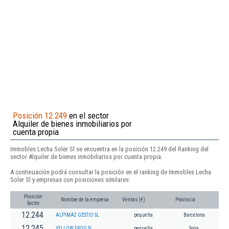
Posición 12.249
en el sector
Alquiler de bienes inmobiliarios por
cuenta propia
Immobles Lecha Soler Sl se encuentra en la posición 12.249 del Ranking del
sector Alquiler de bienes inmobiliarios por cuenta propia.
A continuación podrá consultar la posición en el ranking de Immobles Lecha
Soler Sl y empresas con posiciones similares:
Posición
Nombre de la empresa
Ventas (€)
Provincia
Sector
12.244
ALPIMA2 GESTIO SL
pequeña
Barcelona
12.245
YELLOW FROG SL
pequeña
Soria