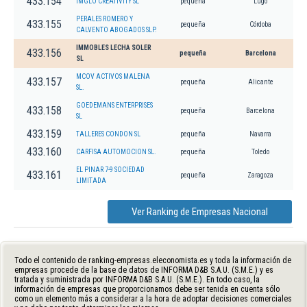
433.154
IMGLO CREATIVITY SL
pequeña
Lugo
PERALES ROMERO Y
433.155
pequeña
Córdoba
CALVENTO ABOGADOS SLP.
IMMOBLES LECHA SOLER
433.156
pequeña
Barcelona
SL
MCOV ACTIVOS MALENA
433.157
pequeña
Alicante
SL.
GOEDEMANS ENTERPRISES
433.158
pequeña
Barcelona
SL
433.159
TALLERES CONDON SL
pequeña
Navarra
433.160
CARFISA AUTOMOCION SL.
pequeña
Toledo
EL PINAR 7-9 SOCIEDAD
433.161
pequeña
Zaragoza
LIMITADA
Ver Ranking de Empresas Nacional
Todo el contenido de ranking-empresas.eleconomista.es y toda la información de
empresas procede de la base de datos de INFORMA D&B S.A.U. (S.M.E.) y es
tratada y suministrada por INFORMA D&B S.A.U. (S.M.E.). En todo caso, la
información de empresas que proporcionamos debe ser tenida en cuenta sólo
como un elemento más a considerar a la hora de adoptar decisiones comerciales