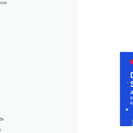
rcon
da
s