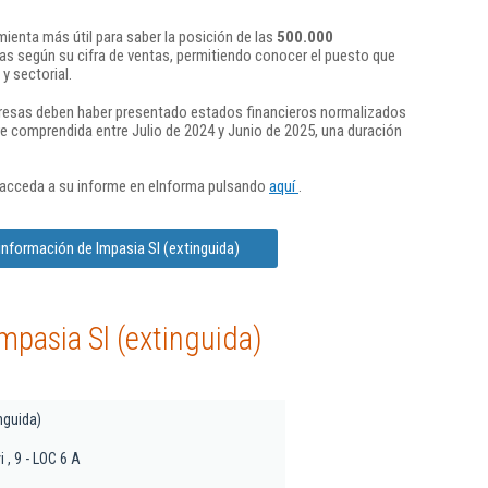
ienta más útil para saber la posición de las
500.000
s según su cifra de ventas, permitiendo conocer el puesto que
y sectorial.
presas deben haber presentado estados financieros normalizados
re comprendida entre Julio de 2024 y Junio de 2025, una duración
 acceda a su informe en eInforma pulsando
aquí
.
información de Impasia Sl (extinguida)
mpasia Sl (extinguida)
nguida)
 , 9 - LOC 6 A