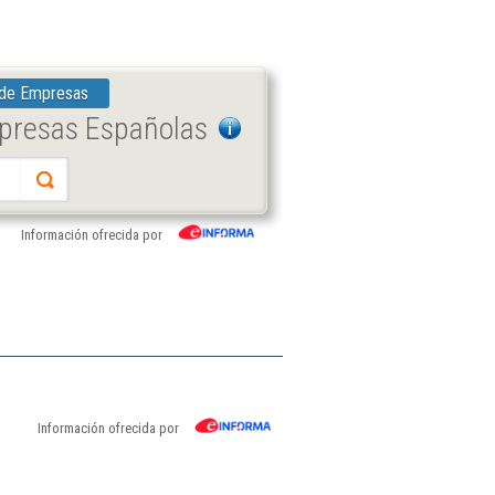
 de Empresas
mpresas Españolas
Información ofrecida por
Información ofrecida por