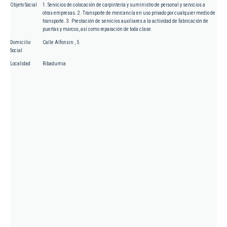
Objeto Social
1. Servicios de colocación de carpintería y suministro de personal y servicios a
otras empresas. 2. Transporte de mercancía en uso privado por cualquier medio de
transporte. 3. Prestación de servicios auxiliares a la actividad de fabricación de
puertas y marcos, así como reparación de toda clase
Domicilio
Calle Alfonsin , 5
Social
Localidad
Ribadumia