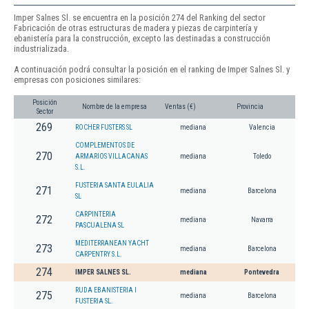
Imper Salnes Sl. se encuentra en la posición 274 del Ranking del sector
Fabricación de otras estructuras de madera y piezas de carpintería y
ebanistería para la construcción, excepto las destinadas a construcción
industrializada.
A continuación podrá consultar la posición en el ranking de Imper Salnes Sl. y
empresas con posiciones similares:
Posición
Nombre de la empresa
Ventas (€)
Provincia
Sector
269
ROCHER FUSTERS SL
mediana
Valencia
COMPLEMENTOS DE
270
ARMARIOS VILLACANAS
mediana
Toledo
S.L.
FUSTERIA SANTA EULALIA
271
mediana
Barcelona
SL
CARPINTERIA
272
mediana
Navarra
PASCUALENA SL
MEDITERRANEAN YACHT
273
mediana
Barcelona
CARPENTRY S.L.
274
IMPER SALNES SL.
mediana
Pontevedra
RUDA EBANISTERIA I
275
mediana
Barcelona
FUSTERIA SL.