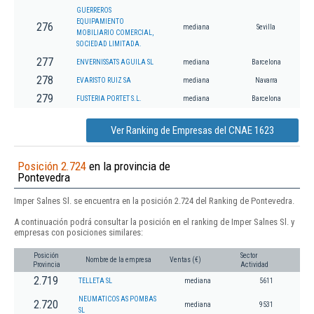
GUERREROS
EQUIPAMIENTO
276
mediana
Sevilla
MOBILIARIO COMERCIAL,
SOCIEDAD LIMITADA.
277
ENVERNISSATS AGUILA SL
mediana
Barcelona
278
EVARISTO RUIZ SA
mediana
Navarra
279
FUSTERIA PORTET S.L.
mediana
Barcelona
Ver Ranking de Empresas del CNAE 1623
Posición 2.724
en la provincia de
Pontevedra
Imper Salnes Sl. se encuentra en la posición 2.724 del Ranking de Pontevedra.
A continuación podrá consultar la posición en el ranking de Imper Salnes Sl. y
empresas con posiciones similares:
Posición
Sector
Nombre de la empresa
Ventas (€)
Provincia
Actividad
2.719
TELLETA SL
mediana
5611
NEUMATICOS AS POMBAS
2.720
mediana
9531
SL