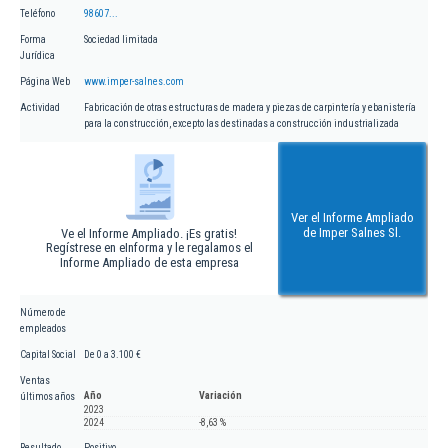
Teléfono
98607...
Forma
Sociedad limitada
Jurídica
Página Web
www.imper-salnes.com
Actividad
Fabricación de otras estructuras de madera y piezas de carpintería y ebanistería
para la construcción, excepto las destinadas a construcción industrializada
Ver el Informe Ampliado
de Imper Salnes Sl.
Ve el Informe Ampliado. ¡Es gratis!
Regístrese en eInforma y le regalamos el
Informe Ampliado de esta empresa
Número de
empleados
Capital Social
De 0 a 3.100 €
Ventas
Año
Variación
últimos años
2023
2024
-8,63 %
Resultado
Positivo