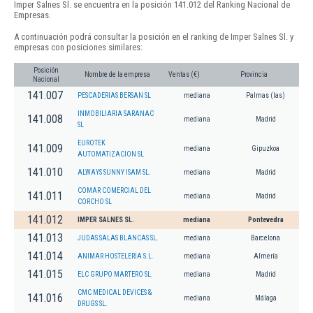
Imper Salnes Sl. se encuentra en la posición 141.012 del Ranking Nacional de
Empresas.
A continuación podrá consultar la posición en el ranking de Imper Salnes Sl. y
empresas con posiciones similares:
Posición
Nombre de la empresa
Ventas (€)
Provincia
Nacional
141.007
PESCADERIAS BERSAN SL
mediana
Palmas (las)
INMOBILIARIA SARANAC
141.008
mediana
Madrid
SL
EUROTEK
141.009
mediana
Gipuzkoa
AUTOMATIZACION SL
141.010
ALWAYS SUNNY ISAM SL.
mediana
Madrid
COMAR COMERCIAL DEL
141.011
mediana
Madrid
CORCHO SL
141.012
IMPER SALNES SL.
mediana
Pontevedra
141.013
JUDAS SALAS BLANCAS SL.
mediana
Barcelona
141.014
ANIMAR HOSTELERIA S.L.
mediana
Almería
141.015
ELC GRUPO MARTERO SL.
mediana
Madrid
CMC MEDICAL DEVICES &
141.016
mediana
Málaga
DRUGS SL.