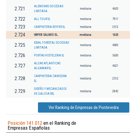
ALEMONRO SOCIEDAD
2.721
mediana
4633
LIMITADA.
2.722
ALL TOUR SL
mediana
7911
2.723
CARPINTERIA BEYFER SL
mediana
2512
2.724
IMPER SALNES SL.
mediana
1623
ESSAL FORESTAL SOCIEDAD
2.725
mediana
4683
LIMITADA.
2.726
PORTAS HOSTELERIA SL
mediana
5630
ALGAS ATLANTICAS
2.727
mediana
4621
ALGAMAR SL
CARPINTERIA CARVEDRA
2.728
mediana
2512
SL
DISEÑO Y MECANIZADOS
2.729
mediana
2842
DE GALICIA SRL
Ver Ranking de Empresas de Pontevedra
Posición 141.012
en el Ranking de
Empresas Españolas