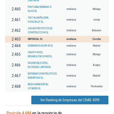
LIMITADA.
PINTURAS SERRANO E
2.460
mediana
Málaga
HIJOS SL
1987 ALBAÑILERIA
2.461
mediana
Lérida
GONZALEZ SL.
ZAGAR PROYECTOS DE
2.462
mediana
Baleares
CONSTRUCCION SL.
2.463
IMPERGAL SL
mediana
Coruña
2.464
HERMANOS ALPA 69 SL.
mediana
Madrid
GRUPO NIVEL
2.465
mediana
Málaga
REHABILITACIONES SL.
INGEWORLD STEEL,
2.466
mediana
Burgos
SOCIEDAD LIMITADA.
SISTEMAS CONSTRUCTIVOS
2.467
mediana
Madrid
KABAPLAC SL.
MEDIOAMBIENTAL
2.468
mediana
Pontevedra
OITABEN SL
Ver Ranking de Empresas del CNAE 4399
Posición 4.684
en la provincia de