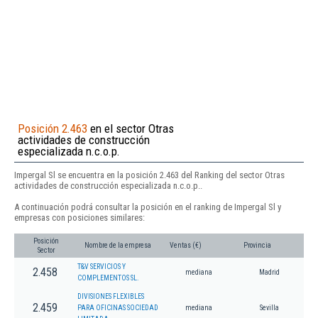
Posición 2.463
en el sector Otras
actividades de construcción
especializada n.c.o.p.
Impergal Sl se encuentra en la posición 2.463 del Ranking del sector Otras
actividades de construcción especializada n.c.o.p..
A continuación podrá consultar la posición en el ranking de Impergal Sl y
empresas con posiciones similares:
Posición
Nombre de la empresa
Ventas (€)
Provincia
Sector
T&V SERVICIOS Y
2.458
mediana
Madrid
COMPLEMENTOS SL.
DIVISIONES FLEXIBLES
2.459
PARA OFICINAS SOCIEDAD
mediana
Sevilla