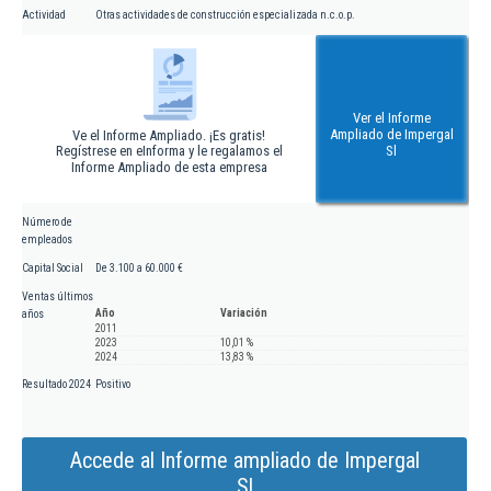
Actividad
Otras actividades de construcción especializada n.c.o.p.
Ver el Informe
Ampliado de Impergal
Ve el Informe Ampliado. ¡Es gratis!
Regístrese en eInforma y le regalamos el
Sl
Informe Ampliado de esta empresa
Número de
empleados
Capital Social
De 3.100 a 60.000 €
Ventas últimos
Año
Variación
años
2011
2023
10,01 %
2024
13,83 %
Resultado 2024
Positivo
Accede al Informe ampliado de Impergal
Sl