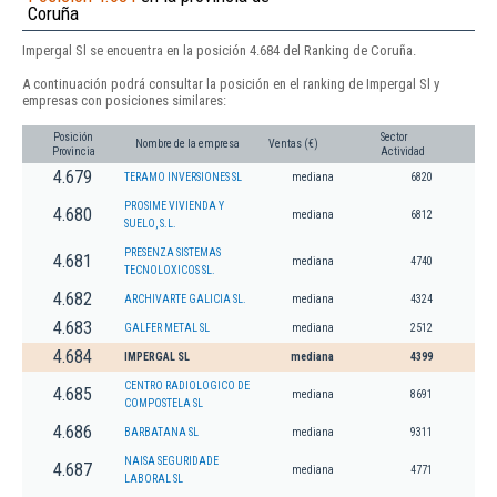
Coruña
Impergal Sl se encuentra en la posición 4.684 del Ranking de Coruña.
A continuación podrá consultar la posición en el ranking de Impergal Sl y
empresas con posiciones similares:
Posición
Sector
Nombre de la empresa
Ventas (€)
Provincia
Actividad
4.679
TERAMO INVERSIONES SL
mediana
6820
PROSIME VIVIENDA Y
4.680
mediana
6812
SUELO, S.L.
PRESENZA SISTEMAS
4.681
mediana
4740
TECNOLOXICOS SL.
4.682
ARCHIVARTE GALICIA SL.
mediana
4324
4.683
GALFER METAL SL
mediana
2512
4.684
IMPERGAL SL
mediana
4399
CENTRO RADIOLOGICO DE
4.685
mediana
8691
COMPOSTELA SL
4.686
BARBATANA SL
mediana
9311
NAISA SEGURIDADE
4.687
mediana
4771
LABORAL SL