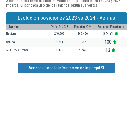
A continuación le mostramos la evolución de posiciones entre 2023 y 2024 de
Impergal Sl por cada uno de los rankings según sus ventas:
Evolución posiciones 2023 vs 2024 - Ventas
Ranking
Posición 2023
Posición 2024
Evolución Posiciones
3.251
Nacional
210.707
207.456
100
Coruña
4.784
4.684
13
Sector CNAE 4399
2.476
2.463
Acceda a toda la información de Impergal Sl