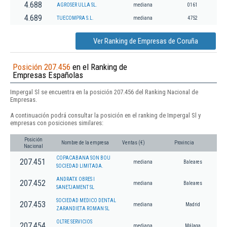
4.688
AGROSER ULLA SL.
mediana
0161
4.689
TUECOMPRA S.L.
mediana
4752
Ver Ranking de Empresas de Coruña
Posición 207.456
en el Ranking de
Empresas Españolas
Impergal Sl se encuentra en la posición 207.456 del Ranking Nacional de
Empresas.
A continuación podrá consultar la posición en el ranking de Impergal Sl y
empresas con posiciones similares:
Posición
Nombre de la empresa
Ventas (€)
Provincia
Nacional
COPACABANA SON BOU
207.451
mediana
Baleares
SOCIEDAD LIMITADA.
ANDRATX OBRES I
207.452
mediana
Baleares
SANETJAMENT SL
SOCIEDAD MEDICO DENTAL
207.453
mediana
Madrid
ZARANDIETA ROMAN SL
OLTRE SERVICIOS
207.454
mediana
Málaga