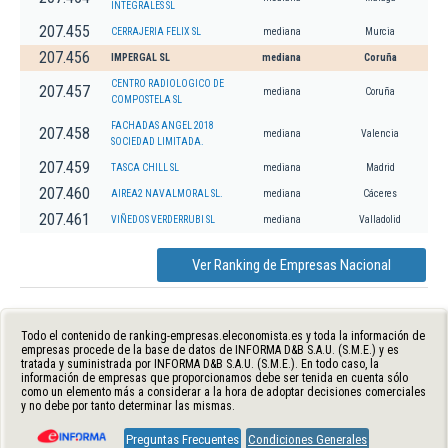
INTEGRALES SL
207.455
CERRAJERIA FELIX SL
mediana
Murcia
207.456
IMPERGAL SL
mediana
Coruña
CENTRO RADIOLOGICO DE
207.457
mediana
Coruña
COMPOSTELA SL
FACHADAS ANGEL 2018
207.458
mediana
Valencia
SOCIEDAD LIMITADA.
207.459
TASCA CHILL SL
mediana
Madrid
207.460
AIREA2 NAVALMORAL SL.
mediana
Cáceres
207.461
VIÑEDOS VERDERRUBI SL
mediana
Valladolid
Ver Ranking de Empresas Nacional
Todo el contenido de ranking-empresas.eleconomista.es y toda la información de
empresas procede de la base de datos de INFORMA D&B S.A.U. (S.M.E.) y es
tratada y suministrada por INFORMA D&B S.A.U. (S.M.E.). En todo caso, la
información de empresas que proporcionamos debe ser tenida en cuenta sólo
como un elemento más a considerar a la hora de adoptar decisiones comerciales
y no debe por tanto determinar las mismas.
Preguntas Frecuentes
Condiciones Generales