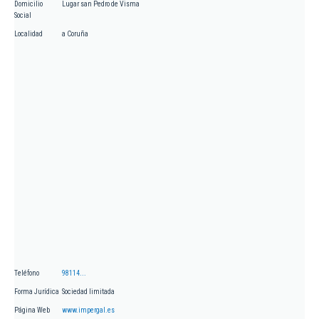
Domicilio
Lugar san Pedro de Visma
Social
Localidad
a Coruña
Teléfono
98114...
Forma Jurídica
Sociedad limitada
Página Web
www.impergal.es