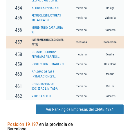
ELEVADORAS BCN SL.
454
ALTIBERIA ENERGIA SL
mediana
Málaga
RETUSOL ESTRUCTURAS
455
mediana
Valencia
METALICAS SL
MUNDITUBO CATALUÑA
456
mediana
Baleares
SL
IMPERMEABILIZACIONES
457
mediana
Barcelona
FY SL
CONSTRUCCIONES Y
458
mediana
Sevilla
REFORMAS PILARES SL.
459
PROTECCION E IMAGEN SL
mediana
Barcelona
APLOMO OBRAS E
460
mediana
Madrid
INSTALACIONES SL.
CELNOR SERVIZOS
461
mediana
Coruña
SOCIEDAD LIMITADA.
462
VIDRES XISCO SL
mediana
Baleares
Ver Ranking de Empresas del CNAE 4324
Posición 19.197
en la provincia de
Barcelona