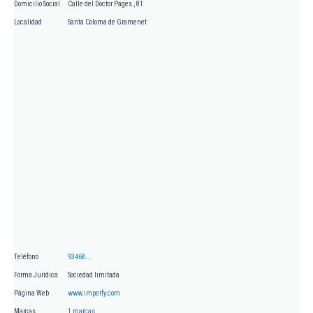
Domicilio Social
Calle del Doctor Pages , 81
Localidad
Santa Coloma de Gramenet
Teléfono
93468...
Forma Jurídica
Sociedad limitada
Página Web
www.imperfy.com
Marcas
1 marcas