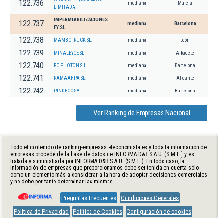
122.736
mediana
Murcia
LIMITADA.
IMPERMEABILIZACIONES
122.737
mediana
Barcelona
FY SL
122.738
MAMBOTRUCK SL.
mediana
León
122.739
MINALEYCE SL
mediana
Albacete
122.740
FC PHOTON S.L.
mediana
Barcelona
122.741
RAMAANPA SL.
mediana
Alicante
122.742
PINDECO SA
mediana
Barcelona
Ver Ranking de Empresas Nacional
Todo el contenido de ranking-empresas.eleconomista.es y toda la información de
empresas procede de la base de datos de INFORMA D&B S.A.U. (S.M.E.) y es
tratada y suministrada por INFORMA D&B S.A.U. (S.M.E.). En todo caso, la
información de empresas que proporcionamos debe ser tenida en cuenta sólo
como un elemento más a considerar a la hora de adoptar decisiones comerciales
y no debe por tanto determinar las mismas.
Preguntas Frecuentes
Condiciones Generales
Política de Privacidad
Política de Cookies
Configuración de cookies