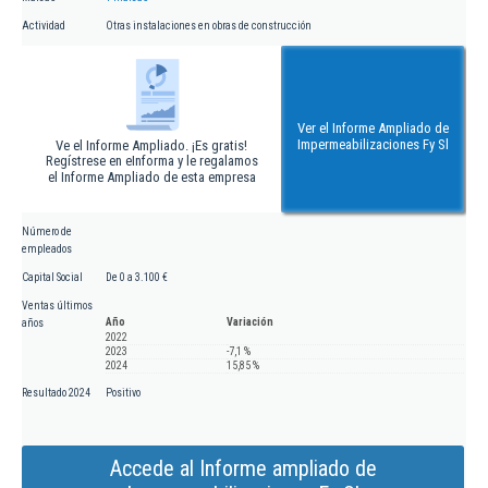
Actividad
Otras instalaciones en obras de construcción
Ver el Informe Ampliado de
Impermeabilizaciones Fy Sl
Ve el Informe Ampliado. ¡Es gratis!
Regístrese en eInforma y le regalamos
el Informe Ampliado de esta empresa
Número de
empleados
Capital Social
De 0 a 3.100 €
Ventas últimos
Año
Variación
años
2022
2023
-7,1 %
2024
15,85 %
Resultado 2024
Positivo
Accede al Informe ampliado de