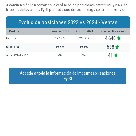
A continuación le mostramos la evolución de posiciones entre 2023 y 2024 de
Impermeabilizaciones Fy Sl por cada uno de los rankings según sus ventas:
Evolución posiciones 2023 vs 2024 - Ventas
Ranking
Posición 2023
Posición 2024
Evolución Posiciones
4.640
Nacional
127.377
122.737
658
Barcelona
19.855
19.197
41
Sector CNAE 4324
498
457
Acceda a toda la información de Impermeabilizaciones
Fy Sl