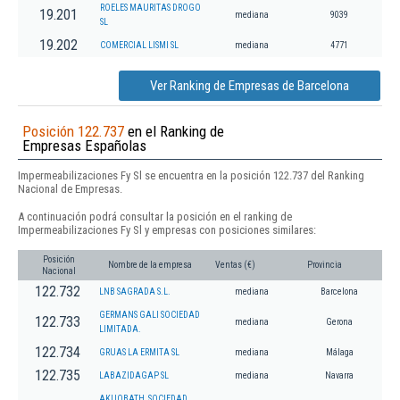
ROELES MAURITAS DROGO
19.201
mediana
9039
SL
19.202
COMERCIAL LISMI SL
mediana
4771
Ver Ranking de Empresas de Barcelona
Posición 122.737
en el Ranking de
Empresas Españolas
Impermeabilizaciones Fy Sl se encuentra en la posición 122.737 del Ranking
Nacional de Empresas.
A continuación podrá consultar la posición en el ranking de
Impermeabilizaciones Fy Sl y empresas con posiciones similares:
Posición
Nombre de la empresa
Ventas (€)
Provincia
Nacional
122.732
LNB SAGRADA S.L.
mediana
Barcelona
GERMANS GALI SOCIEDAD
122.733
mediana
Gerona
LIMITADA.
122.734
GRUAS LA ERMITA SL
mediana
Málaga
122.735
LABAZIDAGAP SL
mediana
Navarra
AKUOBATH, SOCIEDAD