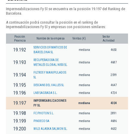
Impermeabilizaciones Fy Sl se encuentra en la posición 19.197 del Ranking de
Barcelona.
A continuación podrá consultar la posición en el ranking de
Impermeabilizaciones Fy Sl y empresas con posiciones similares:
Posición
Sector
Nombre de la empresa
Ventas (€)
Provincia
Actividad
SERVICIOS OFIMATICOS DE
19.192
mediana
4650
BARCELONA SL
RECUPERADORA DE
19.193
mediana
4687
METALES GLOBAL NISSI SL.
FILTROS Y MANIPULADOS
19.194
mediana
2599
SL
19.195
DESCANS DEL VALLES SL
mediana
4647
19.196
LNB SAGRADA S.L.
mediana
4724
IMPERMEABILIZACIONES
19.197
mediana
4324
FY SL
19.198
FC PHOTON S.L.
mediana
2891
19.199
PINDECO SA
mediana
4686
19.200
WILD ALASKA SALMON SL.
mediana
4632