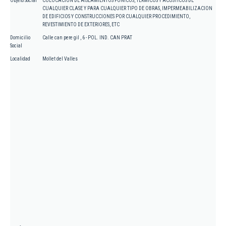
Objeto Social
COLOCACION DE AISLAMIENTOS FONICOS, TERMICOS Y ACUSTICOS DE
CUALQUIER CLASE Y PARA CUALQUIER TIPO DE OBRAS, IMPERMEABILIZACION
DE EDIFICIOS Y CONSTRUCCIONES POR CUALQUIER PROCEDIMIENTO,
REVESTIMIENTO DE EXTERIORES, ETC
Domicilio
Calle can pere gil , 6 - POL. IND. CAN PRAT
Social
Localidad
Mollet del Valles