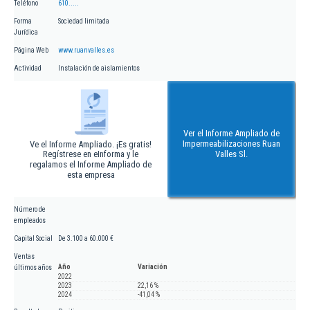
Teléfono
610.....
Forma
Sociedad limitada
Jurídica
Página Web
www.ruanvalles.es
Actividad
Instalación de aislamientos
Ver el Informe Ampliado de
Impermeabilizaciones Ruan
Ve el Informe Ampliado. ¡Es gratis!
Regístrese en eInforma y le
Valles Sl.
regalamos el Informe Ampliado de
esta empresa
Número de
empleados
Capital Social
De 3.100 a 60.000 €
Ventas
Año
Variación
últimos años
2022
2023
22,16 %
2024
-41,04 %