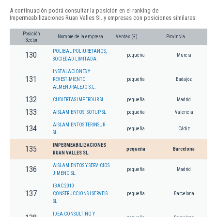
A continuación podrá consultar la posición en el ranking de
Impermeabilizaciones Ruan Valles Sl. y empresas con posiciones similares:
Posición
Nombre de la empresa
Ventas (€)
Provincia
Sector
POLIBAL POLIURETANOS,
130
pequeña
Murcia
SOCIEDAD LIMITADA.
INSTALACIONES Y
131
REVESTIMIENTO
pequeña
Badajoz
ALMENDRALEJO S.L.
132
CUBIERTAS IMPERDUR SL
pequeña
Madrid
133
AISLAMIENTOS ISOTUP SL
pequeña
Valencia
AISLAMIENTOS TERINSUR
134
pequeña
Cádiz
SL.
IMPERMEABILIZACIONES
135
pequeña
Barcelona
RUAN VALLES SL.
AISLAMIENTOS Y SERVICIOS
136
pequeña
Madrid
JIMENO SL.
IBAC 2010
137
CONSTRUCCIONS I SERVEIS
pequeña
Barcelona
SL
IDEA CONSULTING Y