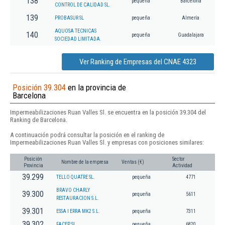
138
pequeña
Barcelona
CONTROL DE CALIDAD SL.
139
PROBASUR SL
pequeña
Almería
AQUOSA TECNICAS
140
pequeña
Guadalajara
SOCIEDAD LIMITADA.
Ver Ranking de Empresas del CNAE 4323
Posición 39.304
en la provincia de
Barcelona
Impermeabilizaciones Ruan Valles Sl. se encuentra en la posición 39.304 del
Ranking de Barcelona.
A continuación podrá consultar la posición en el ranking de
Impermeabilizaciones Ruan Valles Sl. y empresas con posiciones similares:
Posición
Sector
Nombre de la empresa
Ventas (€)
Provincia
Actividad
39.299
TELLO QUATRE SL.
pequeña
4771
BRAVO CHARLY
39.300
pequeña
5611
RESTAURACION S.L.
39.301
ESSA I ERRA MK2 S.L.
pequeña
7311
39.302
FACEP SL
pequeña
6820