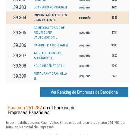
39.303
JOAN ARCARONS PUIG SL
pequeña
4621
IMPERMEABILIZACIONES
39.304
pequeña
4323
RUAN VALLES SL.
COMERCIALITZACIO DE
39.305
RECURSOS PER
pequeña
4781
L'AUTOMOCIO S.L.
39.306
CARPINTERIA GOFERAN SL
pequeña
3100
ALGUACIL ASESORES
39.307
pequeña
6920
ASOCIADOS SLL
39.308
XDUC INFORMATICA SL
pequeña
6290
RESTAURANT GRAN OLLA
39.309
pequeña
5611
SL
Ver Ranking de Empresas de Barcelona
Posición 261.782
en el Ranking de
Empresas Españolas
Impermeabilizaciones Ruan Valles Sl. se encuentra en la posición 261.782 del
Ranking Nacional de Empresas.