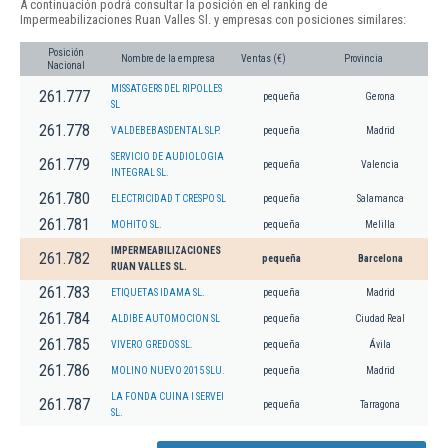
A continuación podrá consultar la posición en el ranking de
Impermeabilizaciones Ruan Valles Sl. y empresas con posiciones similares:
Posición
Nombre de la empresa
Ventas (€)
Provincia
Nacional
MISSATGERS DEL RIPOLLES
261.777
pequeña
Gerona
SL
261.778
VALDEBEBASDENTAL SLP.
pequeña
Madrid
SERVICIO DE AUDIOLOGIA
261.779
pequeña
Valencia
INTEGRAL SL.
261.780
ELECTRICIDAD T CRESPO SL
pequeña
Salamanca
261.781
MOHITO SL.
pequeña
Melilla
IMPERMEABILIZACIONES
261.782
pequeña
Barcelona
RUAN VALLES SL.
261.783
ETIQUETAS IDAMA SL.
pequeña
Madrid
261.784
ALDIBE AUTOMOCION SL
pequeña
Ciudad Real
261.785
VIVERO GREDOS SL.
pequeña
Ávila
261.786
MOLINO NUEVO 2015 SLU.
pequeña
Madrid
LA FONDA CUINA I SERVEI
261.787
pequeña
Tarragona
SL.