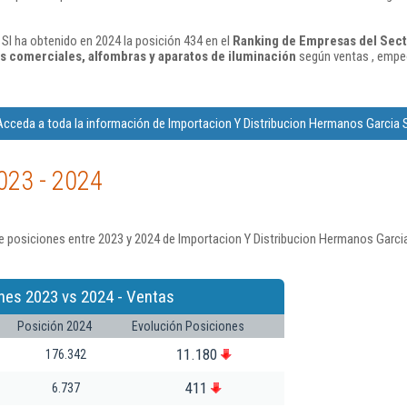
Sl ha obtenido en 2024 la posición 434 en el
Ranking de Empresas del Sect
os comerciales, alfombras y aparatos de iluminación
según ventas , empe
Acceda a toda la información de Importacion Y Distribucion Hermanos Garcia S
023 - 2024
 posiciones entre 2023 y 2024 de Importacion Y Distribucion Hermanos Garcia
nes 2023 vs 2024 - Ventas
Posición 2024
Evolución Posiciones
11.180
176.342
411
6.737