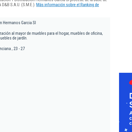
 D&B S.A.U. (S.M.E.).
Más información sobre el Ranking de
on Hermanos Garcia Sl
ización al mayor de muebles para el hogar, muebles de oficina,
uebles de jardín.
ciana , 23 - 27