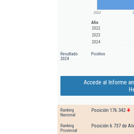
2022
Año
2022
2023
2024
Resultado
Positivo
2024
Accede al Informe am
He
Posición 176.342
Ranking
Nacional
Posición 6.737 de Al
Ranking
Provincial