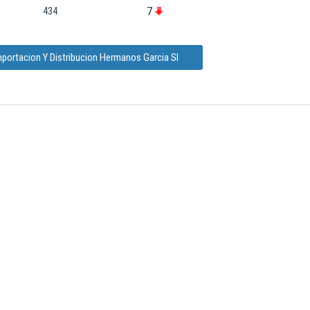
7
434
mportacion Y Distribucion Hermanos Garcia Sl