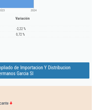
2023
2024
Variación
-2,22 %
0,72 %
pliado de Importacion Y Distribucion
rmanos Garcia Sl
icante