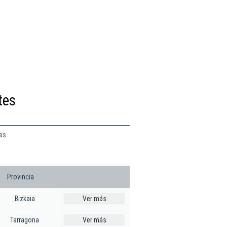
tes
as.
Provincia
Bizkaia
Ver más
Tarragona
Ver más