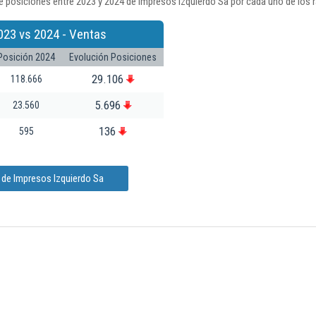
 posiciones entre 2023 y 2024 de Impresos Izquierdo Sa por cada uno de los 
023 vs 2024 - Ventas
Posición 2024
Evolución Posiciones
29.106
118.666
5.696
23.560
136
595
 de Impresos Izquierdo Sa