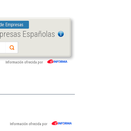
 de Empresas
mpresas Españolas
Información ofrecida por
Información ofrecida por