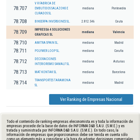
V R FABRICA DE
78.707
EMBUTIDOS SALAZONS E
mediana
Pontevedra
CURADOS SL
78.708
BINSERPA INVERSIONES SL.
2.812.546
Ceuta
IMPRESSA 4 SOLUCIONES
78.709
mediana
Valencia
GRAFICAS SL
78.710
AMITRA SPAIN SL.
mediana
Madrid
78.711
POLYMER LOOP SL.
mediana
Coruña
DECORACIONES
78.712
mediana
Asturias
INTERIORISMO SAMALF SL
78.713
MAT KONTAK SL
mediana
Barcelona
TRANSPORTES TARAMONA
78.714
mediana
Madrid
SL
Ver Ranking de Empresas Nacional
Todo el contenido de ranking-empresas.eleconomista.es y toda la información de
empresas procede de la base de datos de INFORMA D&B S.A.U. (S.M.E.) y es
tratada y suministrada por INFORMA D&B S.A.U. (S.M.E.). En todo caso, la
información de empresas que proporcionamos debe ser tenida en cuenta sólo
como un elemento más a considerar a la hora de adoptar decisiones comerciales