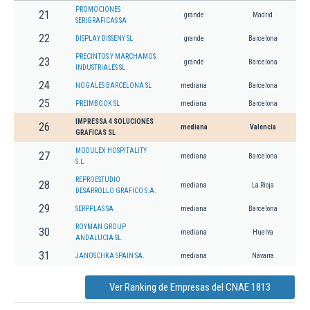
PROMOCIONES
21
grande
Madrid
SERIGRAFICAS SA
22
DISPLAY DISSENY SL
grande
Barcelona
PRECINTOS Y MARCHAMOS
23
grande
Barcelona
INDUSTRIALES SL
24
NOGALES BARCELONA SL
mediana
Barcelona
25
PREIMBOOK SL
mediana
Barcelona
IMPRESSA 4 SOLUCIONES
26
mediana
Valencia
GRAFICAS SL
MODULEX HOSPITALITY
27
mediana
Barcelona
S.L.
REPROESTUDIO
28
mediana
La Rioja
DESARROLLO GRAFICO S.A.
29
SERPPLAS SA
mediana
Barcelona
ROYMAN GROUP
30
mediana
Huelva
ANDALUCIA SL.
31
JANOSCHKA SPAIN SA.
mediana
Navarra
Ver Ranking de Empresas del CNAE 1813