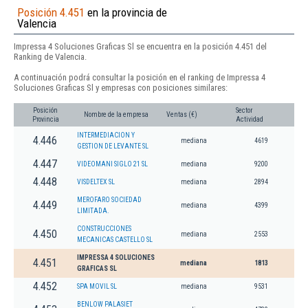
Posición 4.451
en la provincia de
Valencia
Impressa 4 Soluciones Graficas Sl se encuentra en la posición 4.451 del
Ranking de Valencia.
A continuación podrá consultar la posición en el ranking de Impressa 4
Soluciones Graficas Sl y empresas con posiciones similares:
Posición
Sector
Nombre de la empresa
Ventas (€)
Provincia
Actividad
INTERMEDIACION Y
4.446
mediana
4619
GESTION DE LEVANTE SL
4.447
VIDEOMANI SIGLO 21 SL
mediana
9200
4.448
VISDELTEX SL
mediana
2894
MEROFARO SOCIEDAD
4.449
mediana
4399
LIMITADA.
CONSTRUCCIONES
4.450
mediana
2553
MECANICAS CASTELLO SL
IMPRESSA 4 SOLUCIONES
4.451
mediana
1813
GRAFICAS SL
4.452
SPA MOVIL SL
mediana
9531
BENLOW PALASIET