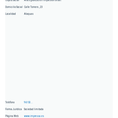
Objeto Social
Artes graficas en impresión offset
Domicilio Social
Calle Torners , 23
Localidad
Alaquas
Teléfono
96150...
Forma Jurídica
Sociedad limitada
Página Web
www.impressa.es