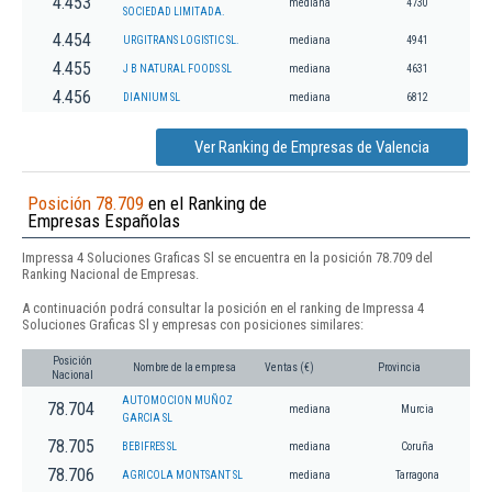
4.453
mediana
4730
SOCIEDAD LIMITADA.
4.454
URGITRANS LOGISTIC SL.
mediana
4941
4.455
J B NATURAL FOODS SL
mediana
4631
4.456
DIANIUM SL
mediana
6812
Ver Ranking de Empresas de Valencia
Posición 78.709
en el Ranking de
Empresas Españolas
Impressa 4 Soluciones Graficas Sl se encuentra en la posición 78.709 del
Ranking Nacional de Empresas.
A continuación podrá consultar la posición en el ranking de Impressa 4
Soluciones Graficas Sl y empresas con posiciones similares:
Posición
Nombre de la empresa
Ventas (€)
Provincia
Nacional
AUTOMOCION MUÑOZ
78.704
mediana
Murcia
GARCIA SL
78.705
BEBIFRES SL
mediana
Coruña
78.706
AGRICOLA MONTSANT SL
mediana
Tarragona