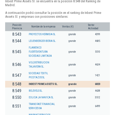
Inbest Prime Assets Sl. se encuentra en la posición 8.548 del Ranking de
Madrid.
A continuación podrá consultar la posición en el ranking de Inbest Prime
Assets Sl. y empresas con posiciones similares:
Posición
Sector
Nombre de la empresa
Ventas (€)
Provincia
Actividad
8.543
PROYECTOS HERMIDA SL
grande
4399
8.544
LEUENBERGER IBERIA SL.
grande
4685
FLAMENCO
8.545
FUERTEVENTURA
grande
5510
SOCIEDAD LIMITADA
VOLDISTRIBUCION
8.546
grande
4634
TALAVERA SL.
SOCIEDAD TEXTIL
8.547
grande
1421
PICOTAZOS SL
8.548
INBEST PRIME ASSETS SL.
grande
6820
8.549
BELEVELS SL.
grande
4638
8.550
EOLICA LA NAVICA SL
grande
3512
TRANS FAST FINANCIAL
8.551
grande
6499
SERVICES SA
MARANT SERVICIOS