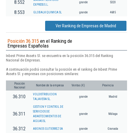
8.552
grande
5320
EXPRESS S.L.
8.553
GLOBALK QUIMICA SL
grande
4685
Ver Ranking de Empresas de Madrid
Posición 36.315
en el Ranking de
Empresas Españolas
Inbest Prime Assets Sl. se encuentra en la posición 36.315 del Ranking
Nacional de Empresas.
A continuación podrá consultar la posición en el ranking de Inbest Prime
Assets Sl. y empresas con posiciones similares:
Posición
Nombre de la empresa
Ventas (€)
Provincia
Nacional
VOLDISTRIBUCION
36.310
grande
Madrid
TALAVERA SL.
GESTION Y CONTROL DE
SERVICIOS DE
36.311
grande
Málaga
ABASTECIMIENTOS DE
AGUAS SL
36.312
ABONOS GUTIERREZ SA
grande
Granada