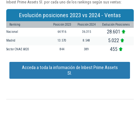
Inbest Prime Assets Sl. por cada uno de los rankings según sus ventas:
Evolución posiciones 2023 vs 2024 - Ventas
Ranking
Posición 2023
Posición 2024
Evolución Posiciones
28.601
Nacional
64.916
36.315
5.022
Madrid
13.570
8.548
455
Sector CNAE 6820
844
389
Acceda a toda la información de Inbest Prime Assets
Sl.