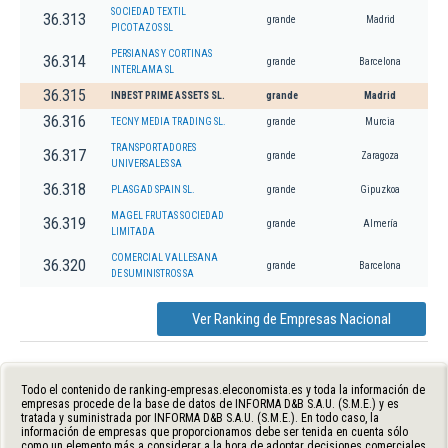
SOCIEDAD TEXTIL
36.313
grande
Madrid
PICOTAZOS SL
PERSIANAS Y CORTINAS
36.314
grande
Barcelona
INTERLAMA SL
36.315
INBEST PRIME ASSETS SL.
grande
Madrid
36.316
TECNY MEDIA TRADING SL.
grande
Murcia
TRANSPORTADORES
36.317
grande
Zaragoza
UNIVERSALES SA
36.318
PLASGAD SPAIN SL.
grande
Gipuzkoa
MAGEL FRUTAS SOCIEDAD
36.319
grande
Almería
LIMITADA
COMERCIAL VALLESANA
36.320
grande
Barcelona
DE SUMINISTROS SA
Ver Ranking de Empresas Nacional
Todo el contenido de ranking-empresas.eleconomista.es y toda la información de
empresas procede de la base de datos de INFORMA D&B S.A.U. (S.M.E.) y es
tratada y suministrada por INFORMA D&B S.A.U. (S.M.E.). En todo caso, la
información de empresas que proporcionamos debe ser tenida en cuenta sólo
como un elemento más a considerar a la hora de adoptar decisiones comerciales