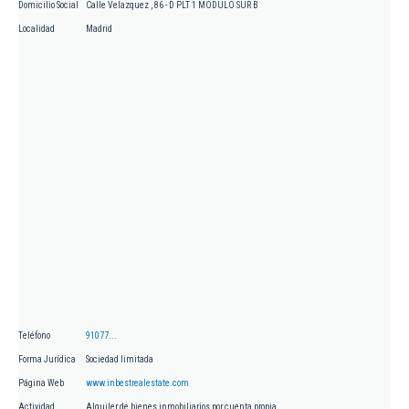
Domicilio Social
Calle Velazquez , 86 - D PLT 1 MODULO SUR B
Localidad
Madrid
Teléfono
91077...
Forma Jurídica
Sociedad limitada
Página Web
www.inbestrealestate.com
Actividad
Alquiler de bienes inmobiliarios por cuenta propia