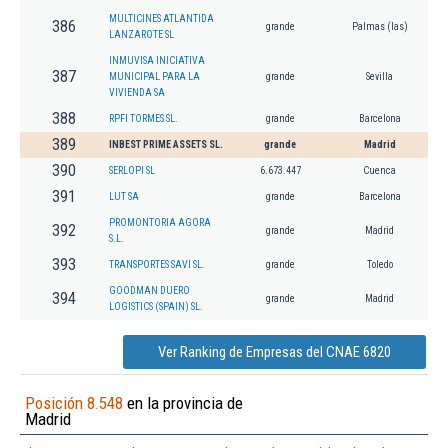
MULTICINES ATLANTIDA
386
grande
Palmas (las)
LANZAROTE SL
INMUVISA INICIATIVA
387
MUNICIPAL PARA LA
grande
Sevilla
VIVIENDA SA
388
RPFI TORMES SL.
grande
Barcelona
389
INBEST PRIME ASSETS SL.
grande
Madrid
390
SERLOPI SL
6.673.447
Cuenca
391
LUT SA
grande
Barcelona
PROMONTORIA AGORA
392
grande
Madrid
S.L.
393
TRANSPORTES SAVI SL.
grande
Toledo
GOODMAN DUERO
394
grande
Madrid
LOGISTICS (SPAIN) SL.
Ver Ranking de Empresas del CNAE 6820
Posición 8.548
en la provincia de
Madrid