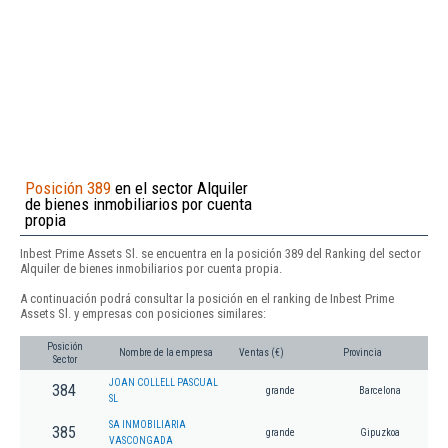
Posición 389
en el sector Alquiler
de bienes inmobiliarios por cuenta
propia
Inbest Prime Assets Sl. se encuentra en la posición 389 del Ranking del sector
Alquiler de bienes inmobiliarios por cuenta propia.
A continuación podrá consultar la posición en el ranking de Inbest Prime
Assets Sl. y empresas con posiciones similares:
Posición
Nombre de la empresa
Ventas (€)
Provincia
Sector
JOAN COLLELL PASCUAL
384
grande
Barcelona
SL
SA INMOBILIARIA
385
grande
Gipuzkoa
VASCONGADA