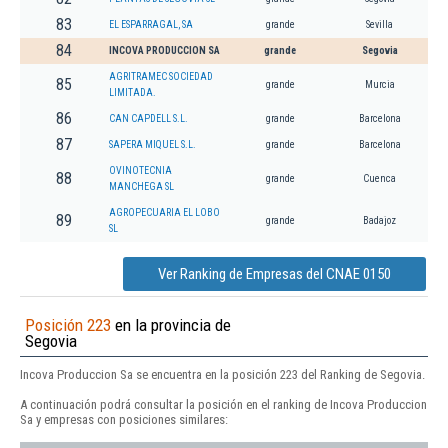
83
EL ESPARRAGAL, SA
grande
Sevilla
84
INCOVA PRODUCCION SA
grande
Segovia
AGRITRAMEC SOCIEDAD
85
grande
Murcia
LIMITADA.
86
CAN CAPDELL S.L.
grande
Barcelona
87
SAPERA MIQUEL S.L.
grande
Barcelona
OVINOTECNIA
88
grande
Cuenca
MANCHEGA SL
AGROPECUARIA EL LOBO
89
grande
Badajoz
SL
Ver Ranking de Empresas del CNAE 0150
Posición 223
en la provincia de
Segovia
Incova Produccion Sa se encuentra en la posición 223 del Ranking de Segovia.
A continuación podrá consultar la posición en el ranking de Incova Produccion
Sa y empresas con posiciones similares: