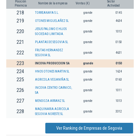
Posición
Sector
Nombre de la empresa
Ventas (€)
Provincia
Actividad
218
TORREANAYA S.L.
grande
0145
219
OTONES MIGUELAÑEZ SL
grande
4634
JESUS PALOMO E HIJOS
220
grande
1013
SOCIEDAD LIMITADA.
221
PLANTAS DE SEGOVIA SL
grande
0150
FRUTAS HERNANDEZ
222
grande
4631
SEGOVIA SL
223
INCOVA PRODUCCION SA
grande
0150
224
HNOS OTONES MARTIN SL
grande
1624
225
AGRICOLA VEGANIÑA SL
grande
0163
INCOVA CENTRO CARNICO,
226
grande
1011
SA
227
MENDOZA ARRANZ SL
grande
1013
MAQUINARIA AGRICOLA
228
grande
3312
SEGOVIA NORESTE SL
Ver Ranking de Empresas de Segovia