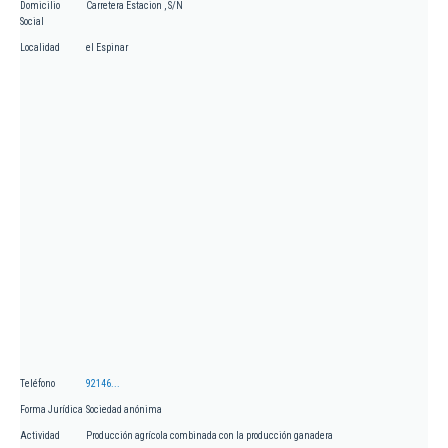
Domicilio
Carretera Estacion , S/N
Social
Localidad
el Espinar
Teléfono
92146...
Forma Jurídica
Sociedad anónima
Actividad
Producción agrícola combinada con la producción ganadera