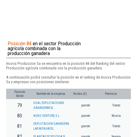
Posición 84
en el sector Producción
agrícola combinada con la
producción ganadera
Incova Produccion Sa se encuentra en la posición 84 del Ranking del sector
Producción agrícola combinada con la producción ganadera.
A continuación podrá consultar la posición en el ranking de Incova Produccion
Sa y empresas con posiciones similares:
Posición
Nombre de la empresa
Ventas (€)
Provincia
Sector
DOAL EXPLOTACIONES
79
grande
Toledo
GANADERAS SL
80
NOKO VENTURE, S.L.
grande
Murcia
EXPLOTACION GANADERA
81
grande
Toledo
LAS MONJAS SL
82
PLANTAS DE SEGOVIA SL
grande
Segovia