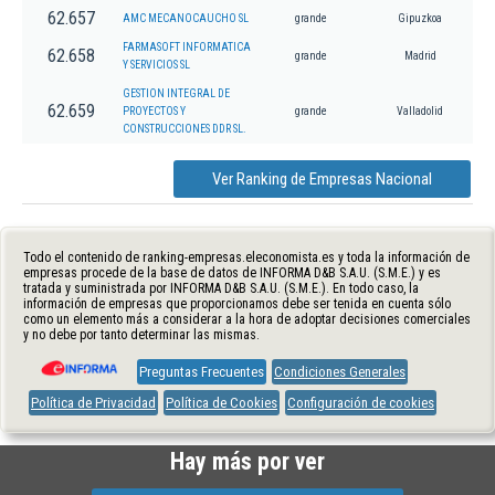
62.657
AMC MECANOCAUCHO SL
grande
Gipuzkoa
FARMASOFT INFORMATICA
62.658
grande
Madrid
Y SERVICIOS SL
GESTION INTEGRAL DE
62.659
PROYECTOS Y
grande
Valladolid
CONSTRUCCIONES DDR SL.
Ver Ranking de Empresas Nacional
Todo el contenido de ranking-empresas.eleconomista.es y toda la información de
empresas procede de la base de datos de INFORMA D&B S.A.U. (S.M.E.) y es
tratada y suministrada por INFORMA D&B S.A.U. (S.M.E.). En todo caso, la
información de empresas que proporcionamos debe ser tenida en cuenta sólo
como un elemento más a considerar a la hora de adoptar decisiones comerciales
y no debe por tanto determinar las mismas.
Preguntas Frecuentes
Condiciones Generales
Política de Privacidad
Política de Cookies
Configuración de cookies
Hay más por ver