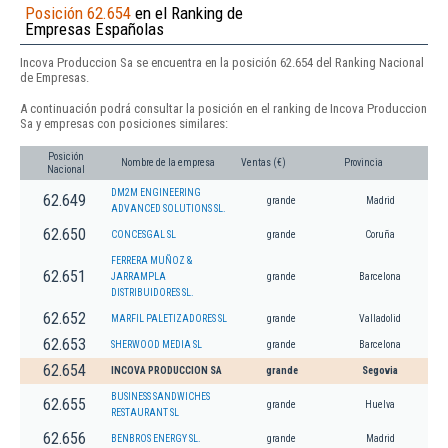
Posición 62.654
en el Ranking de
Empresas Españolas
Incova Produccion Sa se encuentra en la posición 62.654 del Ranking Nacional
de Empresas.
A continuación podrá consultar la posición en el ranking de Incova Produccion
Sa y empresas con posiciones similares:
Posición
Nombre de la empresa
Ventas (€)
Provincia
Nacional
DM2M ENGINEERING
62.649
grande
Madrid
ADVANCED SOLUTIONS SL.
62.650
CONCESGAL SL
grande
Coruña
FERRERA MUÑOZ &
62.651
JARRAMPLA
grande
Barcelona
DISTRIBUIDORES SL.
62.652
MARFIL PALETIZADORES SL
grande
Valladolid
62.653
SHERWOOD MEDIA SL
grande
Barcelona
62.654
INCOVA PRODUCCION SA
grande
Segovia
BUSINESS SANDWICHES
62.655
grande
Huelva
RESTAURANT SL
62.656
BENBROS ENERGY SL.
grande
Madrid