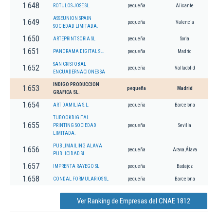
1.648
ROTULOS JOSE SL.
pequeña
Alicante
ASSEUNION SPAIN
1.649
pequeña
Valencia
SOCIEDAD LIMITADA.
1.650
ARTEPRINT SORIA SL
pequeña
Soria
1.651
PANORAMA DIGITAL SL.
pequeña
Madrid
SAN CRISTOBAL
1.652
pequeña
Valladolid
ENCUADERNACIONES SA
INDIGO PRODUCCION
1.653
pequeña
Madrid
GRAFICA SL.
1.654
ART DAMILIA S.L.
pequeña
Barcelona
TUBOOKDIGITAL
1.655
PRINTING SOCIEDAD
pequeña
Sevilla
LIMITADA.
PUBLIMAILING ALAVA
1.656
pequeña
Arava,Álava
PUBLICIDAD SL
1.657
IMPRENTA RAYEGO SL
pequeña
Badajoz
1.658
CONDAL FORMULARIOS SL
pequeña
Barcelona
Ver Ranking de Empresas del CNAE 1812