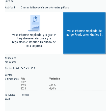
Jurídica
Actividad
Otras actividades de impresión y artes gráficas
Ver el Informe Ampliado de
Indigo Produccion Grafica Sl.
Ve el Informe Ampliado. ¡Es gratis!
Regístrese en eInforma y le
regalamos el Informe Ampliado de
esta empresa
Número de
empleados
Capital Social
De 0 a 3.100 €
Ventas
Año
Variación
últimos años
2022
2023
4,29 %
2024
-8,94 %
Resultado
Positivo
2024