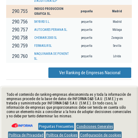
D'AUDITORIA SLP
INDIGO PRODUCCION
290.755
pequeña
Madrid
GRAFICA SL.
290.756
SKYBIRD S.L.
pequeña
Madrid
290.757
AUTOCARES PERIANA SL.
pequeña
Málaga
290.758
CHEMARI 2000 SL
pequeña
Zaragoza
290.759
FERMASUR SL
pequeña
Sevilla
MAQUINARIA DE PONENT
290.760
pequeña
Lérida
SL.
Ver Ranking de Empresas Nacional
Todo el contenido de ranking-empresas.eleconomista.es y toda la información de
empresas procede de la base de datos de INFORMA D&B S.A.U. (S.M.E.) y es
tratada y suministrada por INFORMA D&B S.A.U. (S.M.E.). En todo caso, la
información de empresas que proporcionamos debe ser tenida en cuenta sólo
como un elemento más a considerar a la hora de adoptar decisiones comerciales
y no debe por tanto determinar las mismas.
Preguntas Frecuentes
Condiciones Generales
Política de Privacidad
Política de Cookies
Configuración de cookies