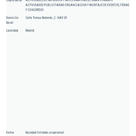
Objeto Social
ACTIVIDADES DE IMPRESION Y ARTES GRAFICAS DE GRAN FORMATO
ACTIVIDADES PUBLICITARIAS ORGANIZACION Y MONTAJE DE EVENTOS, FERIAS
Y CONGRESOS
Domicilio
Calle Tomas Redondo , 2 - NAV 20
Social
Localidad
Madrid
Forma
Sociedad limitada unipersonal