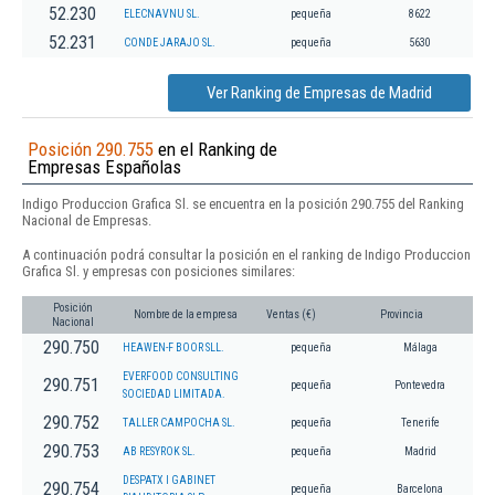
52.230
ELECNAVNU SL.
pequeña
8622
52.231
CONDE JARAJO SL.
pequeña
5630
Ver Ranking de Empresas de Madrid
Posición 290.755
en el Ranking de
Empresas Españolas
Indigo Produccion Grafica Sl. se encuentra en la posición 290.755 del Ranking
Nacional de Empresas.
A continuación podrá consultar la posición en el ranking de Indigo Produccion
Grafica Sl. y empresas con posiciones similares:
Posición
Nombre de la empresa
Ventas (€)
Provincia
Nacional
290.750
HEAWEN-F BOOR SLL.
pequeña
Málaga
EVERFOOD CONSULTING
290.751
pequeña
Pontevedra
SOCIEDAD LIMITADA.
290.752
TALLER CAMPOCHA SL.
pequeña
Tenerife
290.753
AB RESYROK SL.
pequeña
Madrid
DESPATX I GABINET
290.754
pequeña
Barcelona