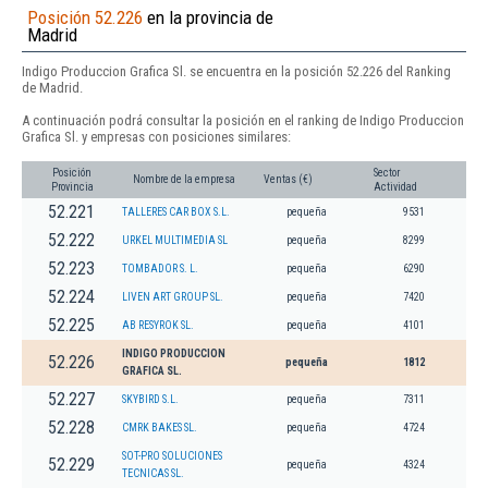
Posición 52.226
en la provincia de
Madrid
Indigo Produccion Grafica Sl. se encuentra en la posición 52.226 del Ranking
de Madrid.
A continuación podrá consultar la posición en el ranking de Indigo Produccion
Grafica Sl. y empresas con posiciones similares:
Posición
Sector
Nombre de la empresa
Ventas (€)
Provincia
Actividad
52.221
TALLERES CAR BOX S.L.
pequeña
9531
52.222
URKEL MULTIMEDIA SL
pequeña
8299
52.223
TOMBADOR S. L.
pequeña
6290
52.224
LIVEN ART GROUP SL.
pequeña
7420
52.225
AB RESYROK SL.
pequeña
4101
INDIGO PRODUCCION
52.226
pequeña
1812
GRAFICA SL.
52.227
SKYBIRD S.L.
pequeña
7311
52.228
CMRK BAKES SL.
pequeña
4724
SOT-PRO SOLUCIONES
52.229
pequeña
4324
TECNICAS SL.