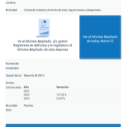
Jurídica
Actividad
Cultivo de cereales, distintos de arroz, leguminosas y oleaginosas
Ver el Informe Ampliado
de Indop Activa Sl
Ve el Informe Ampliado. ¡Es gratis!
Regístrese en eInforma y le regalamos el
Informe Ampliado de esta empresa
Número de
empleados
Capital Social
Mayor de 60.000 €
Ventas
Año
Variación
últimos años
2022
2023
147,53 %
2024
25,44 %
Resultado
Positivo
2024