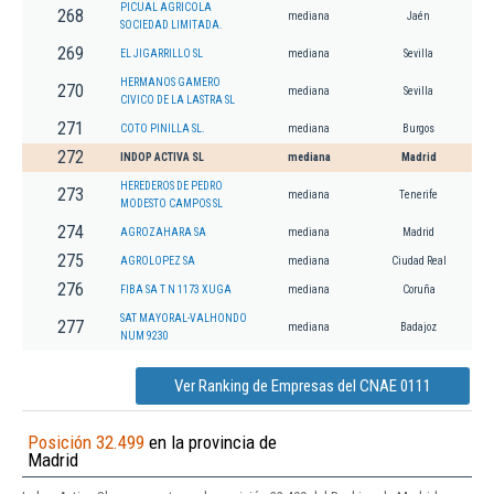
PICUAL AGRICOLA
268
mediana
Jaén
SOCIEDAD LIMITADA.
269
EL JIGARRILLO SL
mediana
Sevilla
HERMANOS GAMERO
270
mediana
Sevilla
CIVICO DE LA LASTRA SL
271
COTO PINILLA SL.
mediana
Burgos
272
INDOP ACTIVA SL
mediana
Madrid
HEREDEROS DE PEDRO
273
mediana
Tenerife
MODESTO CAMPOS SL
274
AGROZAHARA SA
mediana
Madrid
275
AGROLOPEZ SA
mediana
Ciudad Real
276
FIBA SA T N 1173 XUGA
mediana
Coruña
SAT MAYORAL-VALHONDO
277
mediana
Badajoz
NUM 9230
Ver Ranking de Empresas del CNAE 0111
Posición 32.499
en la provincia de
Madrid