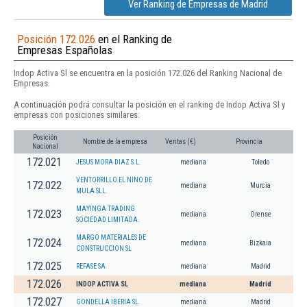
Ver Ranking de Empresas de Madrid
Posición 172.026
en el Ranking de
Empresas Españolas
Indop Activa Sl se encuentra en la posición 172.026 del Ranking Nacional de
Empresas.
A continuación podrá consultar la posición en el ranking de Indop Activa Sl y
empresas con posiciones similares:
Posición
Nombre de la empresa
Ventas (€)
Provincia
Nacional
172.021
JESUS MORA DIAZ S.L.
mediana
Toledo
VENTORRILLO EL NINO DE
172.022
mediana
Murcia
MULA SLL.
MAYINGA TRADING
172.023
mediana
Orense
SOCIEDAD LIMITADA.
MARGO MATERIALES DE
172.024
mediana
Bizkaia
CONSTRUCCION SL
172.025
REFASE SA
mediana
Madrid
172.026
INDOP ACTIVA SL
mediana
Madrid
172.027
GONDELLA IBERIA SL.
mediana
Madrid