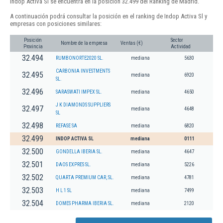
Indop Activa Sl se encuentra en la posición 32.499 del Ranking de Madrid.
A continuación podrá consultar la posición en el ranking de Indop Activa Sl y
empresas con posiciones similares:
Posición
Sector
Nombre de la empresa
Ventas (€)
Provincia
Actividad
32.494
RUMBONORTE2020 SL.
mediana
5630
CARBONIA INVESTMENTS
32.495
mediana
6920
SL.
32.496
SARASWATI IMPEX SL.
mediana
4650
J K DIAMONDS SUPPLIERS
32.497
mediana
4648
SL
32.498
REFASE SA
mediana
6820
32.499
INDOP ACTIVA SL
mediana
0111
32.500
GONDELLA IBERIA SL.
mediana
4647
32.501
DAOS EXPRES SL.
mediana
5226
32.502
QUARTA PREMIUM CAR, SL.
mediana
4781
32.503
H L 1 SL
mediana
7499
32.504
DOMES PHARMA IBERIA SL.
mediana
2120