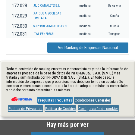
172.028
JIJO CANALETES S.L.
mediana
Barcelona
XATOUDA, SOCIEDAD
172.029
mediana
Coruña
LIMITADA.
172.030
SUPERMERCADOS JEREZ SL
mediana
Murcia
172.031
ITAL-PENEDES SL
mediana
Tarragona
Ver Ranking de Empresas Nacional
Todo el contenido de ranking-empresas.eleconomista.es y toda la información de
empresas procede de la base de datos de INFORMA D&B S.A.U. (S.M.E.) y es
tratada y suministrada por INFORMA D&B S.A.U. (S.M.E.). En todo caso, la
información de empresas que proporcionamos debe ser tenida en cuenta sólo
como un elemento más a considerar a la hora de adoptar decisiones comerciales
y no debe por tanto determinar las mismas.
Preguntas Frecuentes
Condiciones Generales
Política de Privacidad
Política de Cookies
Configuración de cookies
Hay más por ver