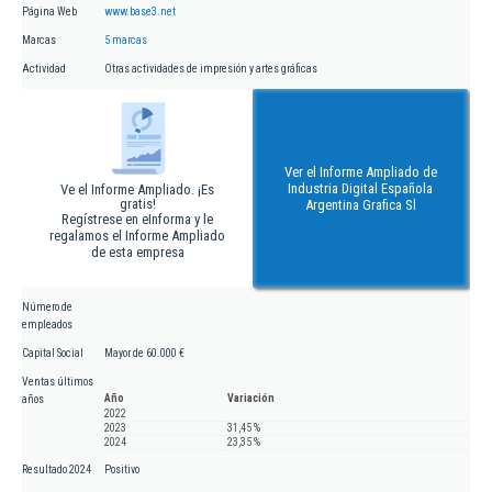
Página Web
www.base3.net
Marcas
5 marcas
Actividad
Otras actividades de impresión y artes gráficas
Ver el Informe Ampliado de
Industria Digital Española
Ve el Informe Ampliado. ¡Es
gratis!
Argentina Grafica Sl
Regístrese en eInforma y le
regalamos el Informe Ampliado
de esta empresa
Número de
empleados
Capital Social
Mayor de 60.000 €
Ventas últimos
Año
Variación
años
2022
2023
31,45 %
2024
23,35 %
Resultado 2024
Positivo