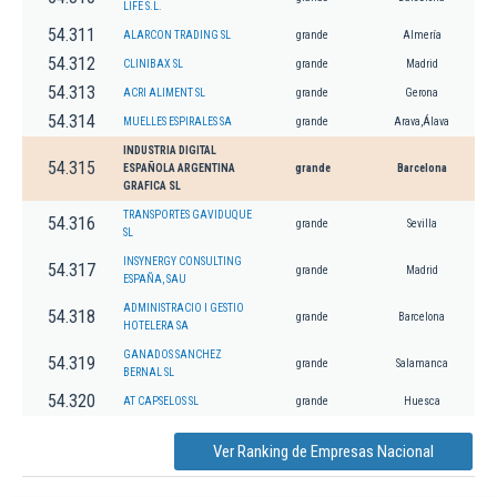
LIFE S.L.
54.311
ALARCON TRADING SL
grande
Almería
54.312
CLINIBAX SL
grande
Madrid
54.313
ACRI ALIMENT SL
grande
Gerona
54.314
MUELLES ESPIRALES SA
grande
Arava,Álava
INDUSTRIA DIGITAL
54.315
ESPAÑOLA ARGENTINA
grande
Barcelona
GRAFICA SL
TRANSPORTES GAVIDUQUE
54.316
grande
Sevilla
SL
INSYNERGY CONSULTING
54.317
grande
Madrid
ESPAÑA, SAU
ADMINISTRACIO I GESTIO
54.318
grande
Barcelona
HOTELERA SA
GANADOS SANCHEZ
54.319
grande
Salamanca
BERNAL SL
54.320
AT CAPSELOS SL
grande
Huesca
Ver Ranking de Empresas Nacional