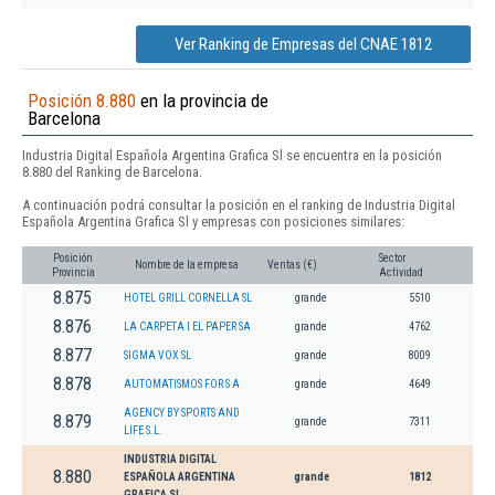
Ver Ranking de Empresas del CNAE 1812
Posición 8.880
en la provincia de
Barcelona
Industria Digital Española Argentina Grafica Sl se encuentra en la posición
8.880 del Ranking de Barcelona.
A continuación podrá consultar la posición en el ranking de Industria Digital
Española Argentina Grafica Sl y empresas con posiciones similares:
Posición
Sector
Nombre de la empresa
Ventas (€)
Provincia
Actividad
8.875
HOTEL GRILL CORNELLA SL
grande
5510
8.876
LA CARPETA I EL PAPER SA
grande
4762
8.877
SIGMA VOX SL
grande
8009
8.878
AUTOMATISMOS FOR S A
grande
4649
AGENCY BY SPORTS AND
8.879
grande
7311
LIFE S.L.
INDUSTRIA DIGITAL
8.880
ESPAÑOLA ARGENTINA
grande
1812
GRAFICA SL