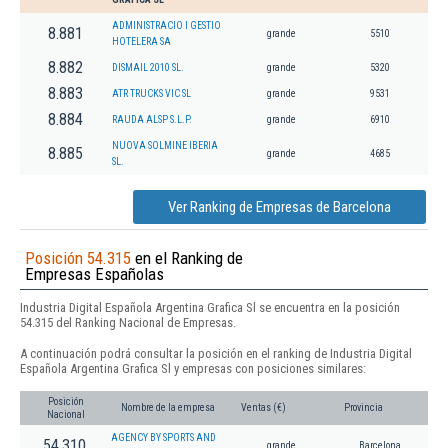
ADMINISTRACIO I GESTIO
8.881
grande
5510
HOTELERA SA
8.882
DISMAIL 2010 SL.
grande
5320
8.883
ATR TRUCKS VIC SL
grande
9531
8.884
RAUDA ALSP S.L.P.
grande
6910
NUOVA SOLMINE IBERIA
8.885
grande
4685
SL.
Ver Ranking de Empresas de Barcelona
Posición 54.315
en el Ranking de
Empresas Españolas
Industria Digital Española Argentina Grafica Sl se encuentra en la posición
54.315 del Ranking Nacional de Empresas.
A continuación podrá consultar la posición en el ranking de Industria Digital
Española Argentina Grafica Sl y empresas con posiciones similares:
Posición
Nombre de la empresa
Ventas (€)
Provincia
Nacional
AGENCY BY SPORTS AND
54.310
grande
Barcelona