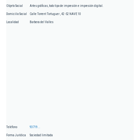
Objeto Social
Artes gráficas, todo tipo de impresión e impresión digital.
Domicilio Social
Calle Torrent Tortuguer , 42 -52 NAVE 10
Localidad
Barbera del Valles
Teléfono
93719...
Forma Jurídica
Sociedad limitada