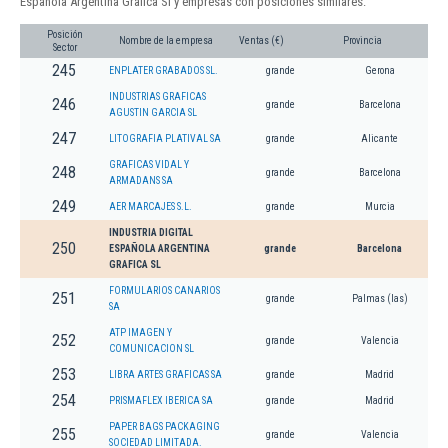
Española Argentina Grafica Sl y empresas con posiciones similares:
Posición
Nombre de la empresa
Ventas (€)
Provincia
Sector
245
ENPLATER GRABADOS SL.
grande
Gerona
INDUSTRIAS GRAFICAS
246
grande
Barcelona
AGUSTIN GARCIA SL
247
LITOGRAFIA PLATIVAL SA
grande
Alicante
GRAFICAS VIDAL Y
248
grande
Barcelona
ARMADANS SA
249
AER MARCAJES S.L.
grande
Murcia
INDUSTRIA DIGITAL
250
ESPAÑOLA ARGENTINA
grande
Barcelona
GRAFICA SL
FORMULARIOS CANARIOS
251
grande
Palmas (las)
SA
ATP IMAGEN Y
252
grande
Valencia
COMUNICACION SL
253
LIBRA ARTES GRAFICAS SA
grande
Madrid
254
PRISMAFLEX IBERICA SA
grande
Madrid
PAPER BAGS PACKAGING
255
grande
Valencia
SOCIEDAD LIMITADA.