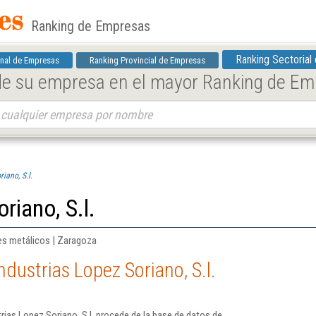
Ranking de Empresas
Ranking Sectorial
nal de Empresas
Ranking Provincial de Empresas
 de su empresa en el mayor Ranking de E
iano, S.l.
riano, S.l.
es metálicos | Zaragoza
dustrias Lopez Soriano, S.l.
rias Lopez Soriano, S.l. procede de la base de datos de