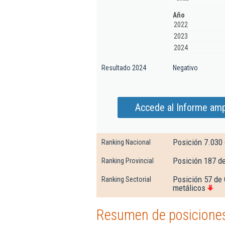
Año
2022
2023
2024
Resultado 2024
Negativo
Accede al Informe ampl
Posición 7.030
Ranking Nacional
Posición 187 d
Ranking Provincial
Posición 57 de 
Ranking Sectorial
metálicos
Resumen de posiciones 