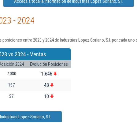
Acceda a toda la información de Industrias Lopez Soriano, S.l.
023 - 2024
 posiciones entre 2023 y 2024 de Industrias Lopez Soriano, S.l. por cada uno 
023 vs 2024 - Ventas
Posición 2024
Evolución Posiciones
1.646
7.030
43
187
10
57
ndustrias Lopez Soriano, S.l.