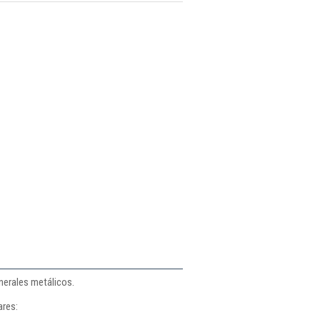
inerales metálicos.
ares: