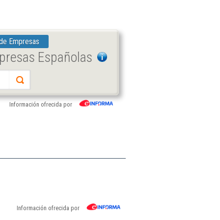
 de Empresas
mpresas Españolas
Información ofrecida por
Información ofrecida por