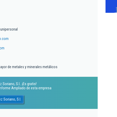
 unipersonal
o.com
com
ayor de metales y minerales metálicos
Soriano, S.l.. ¡Es gratis!
 Informe Ampliado de esta empresa
z Soriano, S.l.