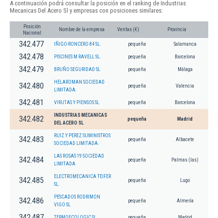
A continuación podrá consultar la posición en el ranking de Industrias
Mecanicas Del Acero Sl y empresas con posiciones similares:
Posición
Nombre de la empresa
Ventas (€)
Provincia
Nacional
342.477
IÑIGO-RONCERO 84 SL.
pequeña
Salamanca
342.478
PISCINES M RAVELL SL.
pequeña
Barcelona
342.479
BRUÑO SEGURIDAD SL
pequeña
Málaga
HELAROMAN SOCIEDAD
342.480
pequeña
Valencia
LIMITADA.
342.481
VIRUTAS Y PIENSOS SL
pequeña
Barcelona
INDUSTRIAS MECANICAS
342.482
pequeña
Madrid
DEL ACERO SL
RUIZ Y PEREZ SUMINISTROS
342.483
pequeña
Albacete
SOCIEDAD LIMITADA.
LAS ROSAS 19 SOCIEDAD
342.484
pequeña
Palmas (las)
LIMITADA
ELECTROMECANICA TEIFER
342.485
pequeña
Lugo
SL.
PESCADOS RODRIMON
342.486
pequeña
Almería
VIGO SL
342.487
TERMOECOLOGIC SL
pequeña
Madrid