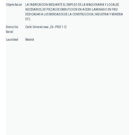
Objeto Social
LA FABRICACION MEDIANTE EL EMPLEO DE LA MAQUINARIA Y LOCALES
NECESARIOS, DE PIEZAS DE EMBUTICION EN ACERO LAMINADO EN FRIO
DEDICADAS A LOS MERCADOS DE LA CONSTRUCCION, INDUSTRIA Y MINERIA
ETC.
Domicilio
Calle General oraa , 26 - PISO 1 IZ
Social
Localidad
Madrid