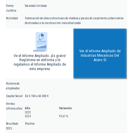
Forma
Sociedad limitada
Jurídica
Actividad
Fabricación de otras estructuras de madera y piezas de carpintería y ebanistería
destinadas a la construcción industrializada
Ver el Informe Ampliado de
Industrias Mecanicas Del
Ve el Informe Ampliado. ¡Es gratis!
Regístrese en eInforma y le
Acero Sl
regalamos el Informe Ampliado de
esta empresa
Número de
empleados
Capital Social
De 3.100 a 60.000 €
Ventas
Año
Variación
últimos años
2023
2024
94,61 %
Resultado
Positivo
2025