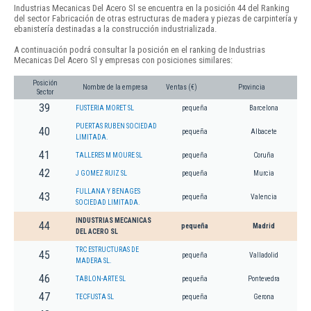
Industrias Mecanicas Del Acero Sl se encuentra en la posición 44 del Ranking
del sector Fabricación de otras estructuras de madera y piezas de carpintería y
ebanistería destinadas a la construcción industrializada.
A continuación podrá consultar la posición en el ranking de Industrias
Mecanicas Del Acero Sl y empresas con posiciones similares:
Posición
Nombre de la empresa
Ventas (€)
Provincia
Sector
39
FUSTERIA MORET SL
pequeña
Barcelona
PUERTAS RUBEN SOCIEDAD
40
pequeña
Albacete
LIMITADA.
41
TALLERES M MOURE SL
pequeña
Coruña
42
J GOMEZ RUIZ SL
pequeña
Murcia
FULLANA Y BENAGES
43
pequeña
Valencia
SOCIEDAD LIMITADA.
INDUSTRIAS MECANICAS
44
pequeña
Madrid
DEL ACERO SL
TRC ESTRUCTURAS DE
45
pequeña
Valladolid
MADERA SL.
46
TABLON-ARTE SL
pequeña
Pontevedra
47
TECFUSTA SL
pequeña
Gerona