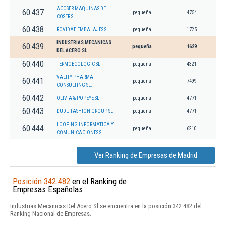
ACOSER MAQUINAS DE
60.437
pequeña
4754
COSER SL.
60.438
ROVIDAE EMBALAJES SL
pequeña
1725
INDUSTRIAS MECANICAS
60.439
pequeña
1629
DEL ACERO SL
60.440
TERMOECOLOGIC SL
pequeña
4321
VALITY PHARMA
60.441
pequeña
7499
CONSULTING SL.
60.442
OLIVIA & POPEYE SL
pequeña
4771
60.443
DUDU FASHION GROUP SL
pequeña
4771
LOOPING INFORMATICA Y
60.444
pequeña
6210
COMUNICACIONES SL.
Ver Ranking de Empresas de Madrid
Posición 342.482
en el Ranking de
Empresas Españolas
Industrias Mecanicas Del Acero Sl se encuentra en la posición 342.482 del
Ranking Nacional de Empresas.