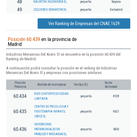
48
KAURITEK INGENIERIA SL.
pequeña
Segovia
49
IZQUIERDO EBANISTAS SL
pequeña
Valladolid
Ver Ranking de Empresas del CNAE 1629
Posición 60.439
en la provincia de
Madrid
Industrias Mecanicas Del Acero Sl se encuentra en la posición 60.439 del
Ranking de Madrid.
A continuación podrá consultar la posición en el ranking de Industrias
Mecanicas Del Acero Sl y empresas con posiciones similares:
Posición
Sector
Nombre de la empresa
Ventas (€)
Provincia
Actividad
KIDS CONTENTS SOCIEDAD
60.434
pequeña
8559
LIMITADA.
CENTRO DE PSICOLOGIA Y
60.435
FISIOTERAPIA INFANTIL
pequeña
8621
CRECE SL
INVERSIONES
60.436
PATRIMONIALES EN
pequeña
6820
PARQUES Y MEDIANAS SL.