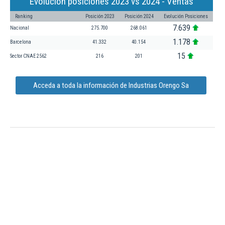
Evolución posiciones 2023 vs 2024 - Ventas
Ranking
Posición 2023
Posición 2024
Evolución Posiciones
7.639
Nacional
275.700
268.061
1.178
Barcelona
41.332
40.154
15
Sector CNAE 2562
216
201
Acceda a toda la información de Industrias Orengo Sa