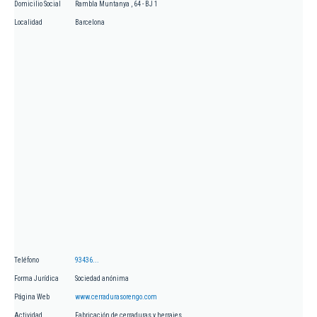
Domicilio Social
Rambla Muntanya , 64 - BJ 1
Localidad
Barcelona
Teléfono
93436...
Forma Jurídica
Sociedad anónima
Página Web
www.cerradurasorengo.com
Actividad
Fabricación de cerraduras y herrajes