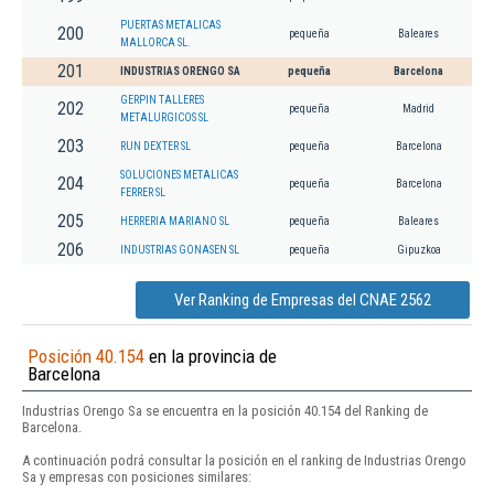
PUERTAS METALICAS
200
pequeña
Baleares
MALLORCA SL.
201
INDUSTRIAS ORENGO SA
pequeña
Barcelona
GERPIN TALLERES
202
pequeña
Madrid
METALURGICOS SL
203
RUN DEXTER SL
pequeña
Barcelona
SOLUCIONES METALICAS
204
pequeña
Barcelona
FERRER SL
205
HERRERIA MARIANO SL
pequeña
Baleares
206
INDUSTRIAS GONASEN SL
pequeña
Gipuzkoa
Ver Ranking de Empresas del CNAE 2562
Posición 40.154
en la provincia de
Barcelona
Industrias Orengo Sa se encuentra en la posición 40.154 del Ranking de
Barcelona.
A continuación podrá consultar la posición en el ranking de Industrias Orengo
Sa y empresas con posiciones similares: