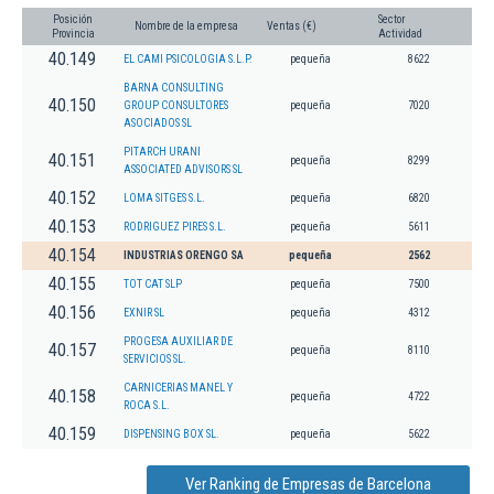
Posición
Sector
Nombre de la empresa
Ventas (€)
Provincia
Actividad
40.149
EL CAMI PSICOLOGIA S.L.P.
pequeña
8622
BARNA CONSULTING
40.150
GROUP CONSULTORES
pequeña
7020
ASOCIADOS SL
PITARCH URANI
40.151
pequeña
8299
ASSOCIATED ADVISORS SL
40.152
LOMA SITGES S.L.
pequeña
6820
40.153
RODRIGUEZ PIRES S.L.
pequeña
5611
40.154
INDUSTRIAS ORENGO SA
pequeña
2562
40.155
TOT CAT SLP
pequeña
7500
40.156
EXNIR SL
pequeña
4312
PROGESA AUXILIAR DE
40.157
pequeña
8110
SERVICIOS SL.
CARNICERIAS MANEL Y
40.158
pequeña
4722
ROCA S.L.
40.159
DISPENSING BOX SL.
pequeña
5622
Ver Ranking de Empresas de Barcelona