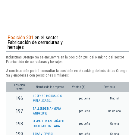
Posición 201
en el sector
Fabricación de cerraduras y
herrajes
Industrias Orengo Sa se encuentra en la posición 201 del Ranking del sector
Fabricación de cerraduras y herrajes.
A continuación podrá consultar la posición en el ranking de Industrias Orengo
Sa y empresas con posiciones similares:
Posición
Nombre de la empresa
Ventas (€)
Provincia
Sector
LORENZO HORCAJO C.
196
pequeña
Madrid
METALICAS SL.
TALLER DE MANYERIA
197
pequeña
Barcelona
ANDREU SL
SERRALLERIA SURIÑACH
198
pequeña
Gerona
SOCIEDAD LIMITADA.
199
TRIAS VICENS SL.
pequeña
Gerona