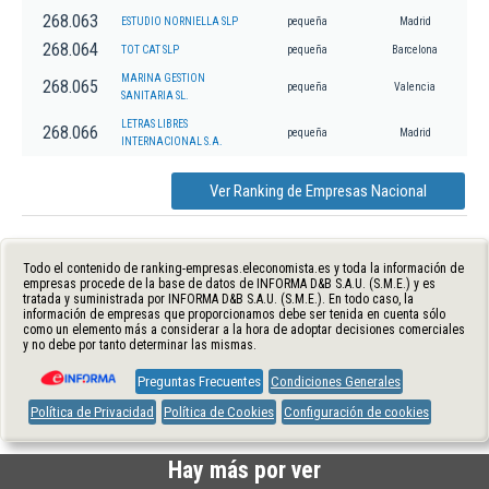
268.063
ESTUDIO NORNIELLA SLP
pequeña
Madrid
268.064
TOT CAT SLP
pequeña
Barcelona
MARINA GESTION
268.065
pequeña
Valencia
SANITARIA SL.
LETRAS LIBRES
268.066
pequeña
Madrid
INTERNACIONAL S.A.
Ver Ranking de Empresas Nacional
Todo el contenido de ranking-empresas.eleconomista.es y toda la información de
empresas procede de la base de datos de INFORMA D&B S.A.U. (S.M.E.) y es
tratada y suministrada por INFORMA D&B S.A.U. (S.M.E.). En todo caso, la
información de empresas que proporcionamos debe ser tenida en cuenta sólo
como un elemento más a considerar a la hora de adoptar decisiones comerciales
y no debe por tanto determinar las mismas.
Preguntas Frecuentes
Condiciones Generales
Política de Privacidad
Política de Cookies
Configuración de cookies
Hay más por ver