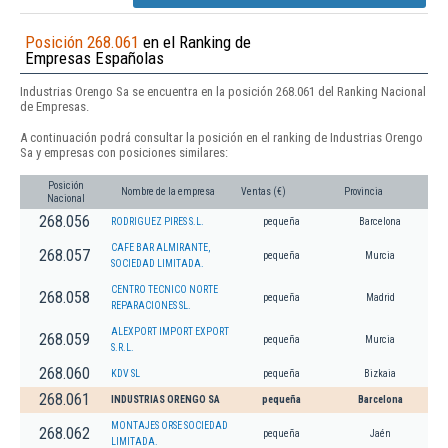
Posición 268.061
en el Ranking de
Empresas Españolas
Industrias Orengo Sa se encuentra en la posición 268.061 del Ranking Nacional
de Empresas.
A continuación podrá consultar la posición en el ranking de Industrias Orengo
Sa y empresas con posiciones similares:
Posición
Nombre de la empresa
Ventas (€)
Provincia
Nacional
268.056
RODRIGUEZ PIRES S.L.
pequeña
Barcelona
CAFE BAR ALMIRANTE,
268.057
pequeña
Murcia
SOCIEDAD LIMITADA.
CENTRO TECNICO NORTE
268.058
pequeña
Madrid
REPARACIONES SL.
ALEXPORT IMPORT EXPORT
268.059
pequeña
Murcia
S.R.L.
268.060
KDV SL
pequeña
Bizkaia
268.061
INDUSTRIAS ORENGO SA
pequeña
Barcelona
MONTAJES ORSE SOCIEDAD
268.062
pequeña
Jaén
LIMITADA.