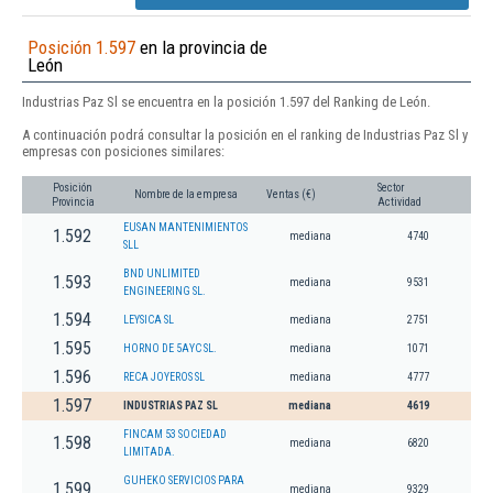
Posición 1.597
en la provincia de
León
Industrias Paz Sl se encuentra en la posición 1.597 del Ranking de León.
A continuación podrá consultar la posición en el ranking de Industrias Paz Sl y
empresas con posiciones similares:
Posición
Sector
Nombre de la empresa
Ventas (€)
Provincia
Actividad
EUSAN MANTENIMIENTOS
1.592
mediana
4740
SLL
BND UNLIMITED
1.593
mediana
9531
ENGINEERING SL.
1.594
LEYSICA SL
mediana
2751
1.595
HORNO DE 5AYC SL.
mediana
1071
1.596
RECA JOYEROS SL
mediana
4777
1.597
INDUSTRIAS PAZ SL
mediana
4619
FINCAM 53 SOCIEDAD
1.598
mediana
6820
LIMITADA.
GUHEKO SERVICIOS PARA
1.599
mediana
9329