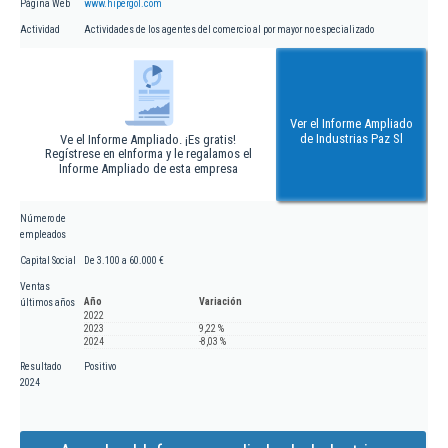
Página Web
www.hipergol.com
Actividad
Actividades de los agentes del comercio al por mayor no especializado
Ver el Informe Ampliado
de Industrias Paz Sl
Ve el Informe Ampliado. ¡Es gratis!
Regístrese en eInforma y le regalamos el
Informe Ampliado de esta empresa
Número de
empleados
Capital Social
De 3.100 a 60.000 €
Ventas
Año
Variación
últimos años
2022
2023
9,22 %
2024
-8,03 %
Resultado
Positivo
2024