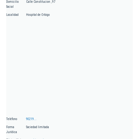
Domicilio
Calle Constitucion , 97
Social
Localidad
Hospital de Orbigo
Teléfono
90219...
Forma
Sociedad limitada
Jurídica