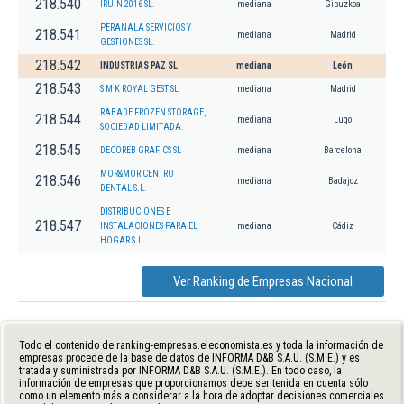
218.540
IRUIN 2016 SL.
mediana
Gipuzkoa
PERANALA SERVICIOS Y
218.541
mediana
Madrid
GESTIONES SL.
218.542
INDUSTRIAS PAZ SL
mediana
León
218.543
S M K ROYAL GEST SL
mediana
Madrid
RABADE FROZEN STORAGE,
218.544
mediana
Lugo
SOCIEDAD LIMITADA.
218.545
DECOREB GRAFICS SL
mediana
Barcelona
MOR&MOR CENTRO
218.546
mediana
Badajoz
DENTAL S.L.
DISTRIBUCIONES E
218.547
INSTALACIONES PARA EL
mediana
Cádiz
HOGAR S.L.
Ver Ranking de Empresas Nacional
Todo el contenido de ranking-empresas.eleconomista.es y toda la información de
empresas procede de la base de datos de INFORMA D&B S.A.U. (S.M.E.) y es
tratada y suministrada por INFORMA D&B S.A.U. (S.M.E.). En todo caso, la
información de empresas que proporcionamos debe ser tenida en cuenta sólo
como un elemento más a considerar a la hora de adoptar decisiones comerciales