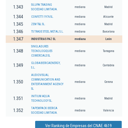
SILUPA TRADING
1.343
mediana
Madrid
SOCIEDAD LIMITADA.
1.344
CONFETTI 1976 SL.
mediana
Alicante
1.345
ZEM T&L SL.
mediana
Madrid
1.346
TS TRADE STEEL METAL S.L.
mediana
Barcelona
1.347
INDUSTRIAS PAZ SL
mediana
León
SINGLADURES
1.348
TECNOLOGIQUES
mediana
Tarragona
COMERCIALS SL
GLOBAIBERICAENERGY,
1.349
mediana
Cantabria
S.L.
AUDIOVISUAL
COMMUNICATION AND
1.350
mediana
Gerona
ENTERTAINMENT AGENCY
SL
INITIUM AQUA
1.351
mediana
Madrid
TECHNOLOGY SL.
TAPEMPACK IBERICA
1.352
mediana
Valencia
SOCIEDAD LIMITADA.
Ver Ranking de Empresas del CNAE 4619