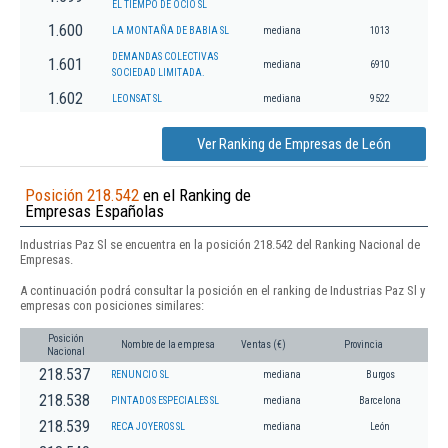
EL TIEMPO DE OCIO SL
1.600
LA MONTAÑA DE BABIA SL
mediana
1013
DEMANDAS COLECTIVAS
1.601
mediana
6910
SOCIEDAD LIMITADA.
1.602
LEONSAT SL
mediana
9522
Ver Ranking de Empresas de León
Posición 218.542
en el Ranking de
Empresas Españolas
Industrias Paz Sl se encuentra en la posición 218.542 del Ranking Nacional de
Empresas.
A continuación podrá consultar la posición en el ranking de Industrias Paz Sl y
empresas con posiciones similares:
Posición
Nombre de la empresa
Ventas (€)
Provincia
Nacional
218.537
RENUNCIO SL
mediana
Burgos
218.538
PINTADOS ESPECIALES SL
mediana
Barcelona
218.539
RECA JOYEROS SL
mediana
León