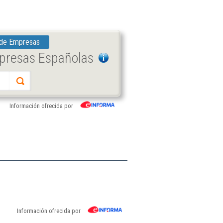
 de Empresas
mpresas Españolas
Información ofrecida por
Información ofrecida por