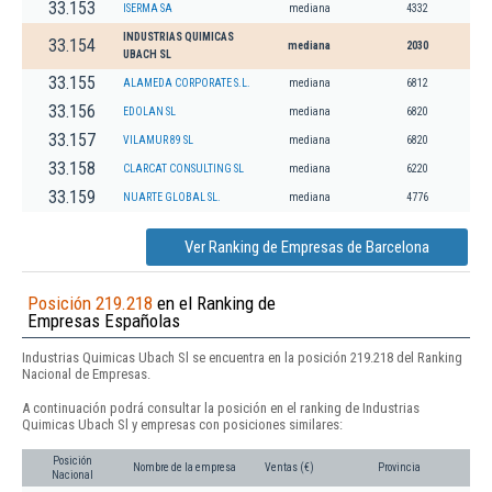
33.153
ISERMA SA
mediana
4332
INDUSTRIAS QUIMICAS
33.154
mediana
2030
UBACH SL
33.155
ALAMEDA CORPORATE S.L.
mediana
6812
33.156
EDOLAN SL
mediana
6820
33.157
VILAMUR 89 SL
mediana
6820
33.158
CLARCAT CONSULTING SL
mediana
6220
33.159
NUARTE GLOBAL SL.
mediana
4776
Ver Ranking de Empresas de Barcelona
Posición 219.218
en el Ranking de
Empresas Españolas
Industrias Quimicas Ubach Sl se encuentra en la posición 219.218 del Ranking
Nacional de Empresas.
A continuación podrá consultar la posición en el ranking de Industrias
Quimicas Ubach Sl y empresas con posiciones similares:
Posición
Nombre de la empresa
Ventas (€)
Provincia
Nacional