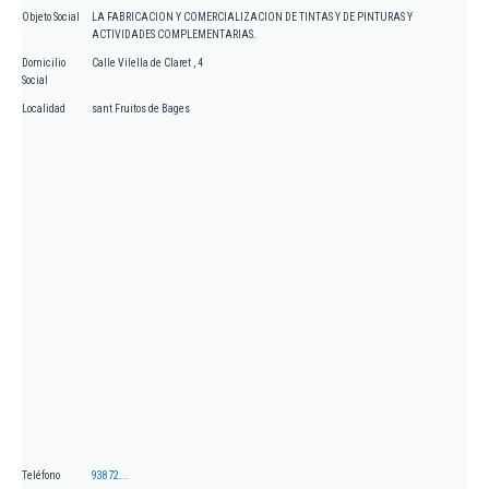
Objeto Social
LA FABRICACION Y COMERCIALIZACION DE TINTAS Y DE PINTURAS Y
ACTIVIDADES COMPLEMENTARIAS.
Domicilio
Calle Vilella de Claret , 4
Social
Localidad
sant Fruitos de Bages
Teléfono
93872...