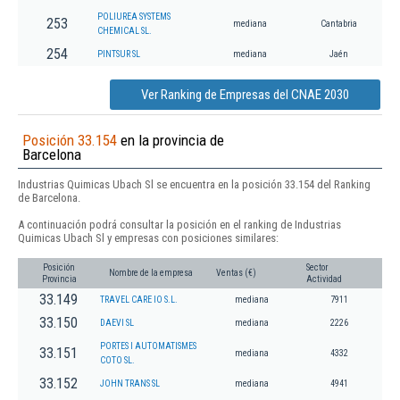
POLIUREA SYSTEMS
253
mediana
Cantabria
CHEMICAL SL.
254
PINTSUR SL
mediana
Jaén
Ver Ranking de Empresas del CNAE 2030
Posición 33.154
en la provincia de
Barcelona
Industrias Quimicas Ubach Sl se encuentra en la posición 33.154 del Ranking
de Barcelona.
A continuación podrá consultar la posición en el ranking de Industrias
Quimicas Ubach Sl y empresas con posiciones similares:
Posición
Sector
Nombre de la empresa
Ventas (€)
Provincia
Actividad
33.149
TRAVEL CARE IO S.L.
mediana
7911
33.150
DAEVI SL
mediana
2226
PORTES I AUTOMATISMES
33.151
mediana
4332
COTO SL.
33.152
JOHN TRANS SL
mediana
4941