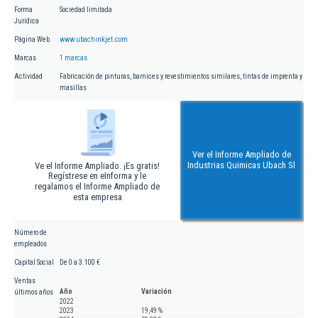
Forma
Sociedad limitada
Jurídica
Página Web
www.ubachinkjet.com
Marcas
1 marcas
Actividad
Fabricación de pinturas, barnices y revestimientos similares, tintas de imprenta y
masillas
Ver el Informe Ampliado de
Industrias Quimicas Ubach Sl
Ve el Informe Ampliado. ¡Es gratis!
Regístrese en eInforma y le
regalamos el Informe Ampliado de
esta empresa
Número de
empleados
Capital Social
De 0 a 3.100 €
Ventas
Año
Variación
últimos años
2022
2023
19,49 %