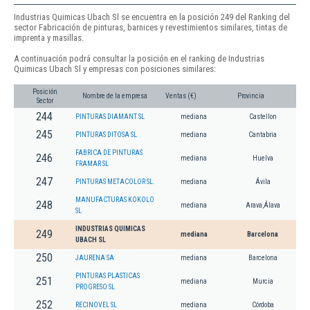
Industrias Quimicas Ubach Sl se encuentra en la posición 249 del Ranking del
sector Fabricación de pinturas, barnices y revestimientos similares, tintas de
imprenta y masillas.
A continuación podrá consultar la posición en el ranking de Industrias
Quimicas Ubach Sl y empresas con posiciones similares:
Posición
Nombre de la empresa
Ventas (€)
Provincia
Sector
244
PINTURAS DIAMANT SL
mediana
Castellon
245
PINTURAS DITOSA SL
mediana
Cantabria
FABRICA DE PINTURAS
246
mediana
Huelva
FRAMAR SL
247
PINTURAS METACOLOR SL.
mediana
Ávila
MANUFACTURAS KOKOLO
248
mediana
Arava,Álava
SL
INDUSTRIAS QUIMICAS
249
mediana
Barcelona
UBACH SL
250
JAURENA SA
mediana
Barcelona
PINTURAS PLASTICAS
251
mediana
Murcia
PROGRESO SL
252
RECINOVEL SL
mediana
Córdoba