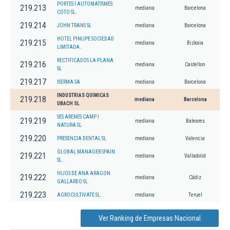
PORTES I AUTOMATISMES
219.213
mediana
Barcelona
COTO SL.
219.214
JOHN TRANS SL
mediana
Barcelona
HOTEL PINUPE SOCIEDAD
219.215
mediana
Bizkaia
LIMITADA.
RECTIFICADOS LA PLANA
219.216
mediana
Castellon
SL
219.217
ISERMA SA
mediana
Barcelona
INDUSTRIAS QUIMICAS
219.218
mediana
Barcelona
UBACH SL
SES ARENES CAMP I
219.219
mediana
Baleares
NATURA SL
219.220
PRESENCIA DENTAL SL
mediana
Valencia
GLOBAL MANAGER SPAIN
219.221
mediana
Valladolid
SL.
HIJOS DE ANA ARAGON
219.222
mediana
Cádiz
GALLARDO SL
219.223
AGROCULTIVATE SL.
mediana
Teruel
Ver Ranking de Empresas Nacional