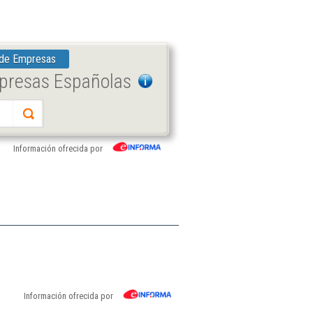
 de Empresas
mpresas Españolas
Información ofrecida por
Información ofrecida por