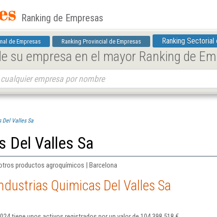
Ranking de Empresas
Ranking Sectorial
nal de Empresas
Ranking Provincial de Empresas
 de su empresa en el mayor Ranking de E
 Del Valles Sa
s Del Valles Sa
 otros productos agroquímicos | Barcelona
ndustrias Quimicas Del Valles Sa
2024 tiene unos activos registrados por un valor de 104.398.518 €