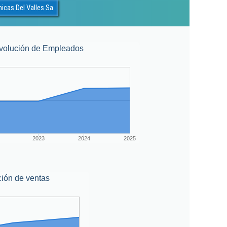
icas Del Valles Sa
volución de Empleados
2023
2024
2025
ión de ventas