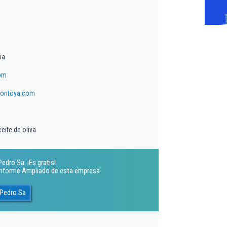
ma
com
jontoya.com
eite de oliva
edro Sa. ¡Es gratis!
 Informe Ampliado de esta empresa
 Pedro Sa