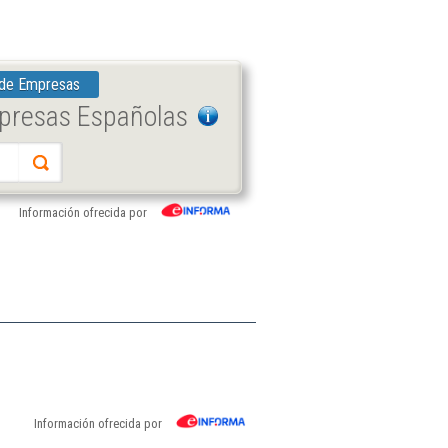
 de Empresas
mpresas Españolas
Información ofrecida por
Información ofrecida por