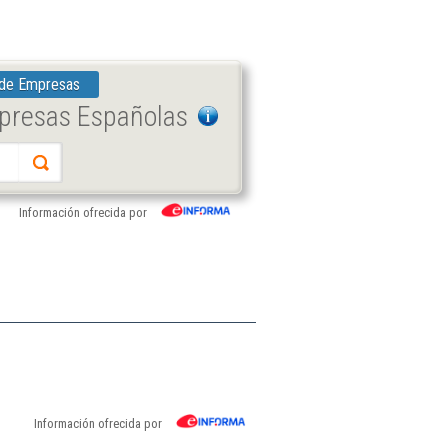
 de Empresas
mpresas Españolas
Información ofrecida por
Información ofrecida por