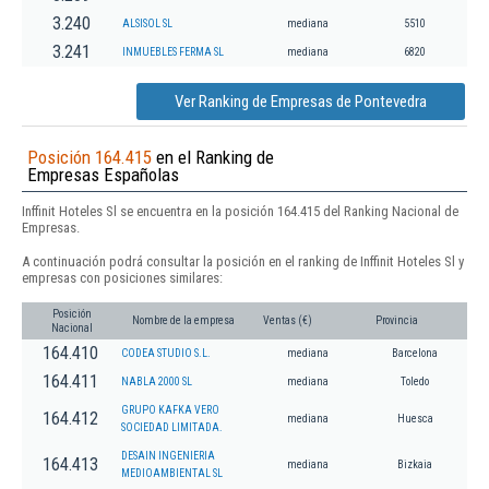
3.240
ALSISOL SL
mediana
5510
3.241
INMUEBLES FERMA SL
mediana
6820
Ver Ranking de Empresas de Pontevedra
Posición 164.415
en el Ranking de
Empresas Españolas
Inffinit Hoteles Sl se encuentra en la posición 164.415 del Ranking Nacional de
Empresas.
A continuación podrá consultar la posición en el ranking de Inffinit Hoteles Sl y
empresas con posiciones similares:
Posición
Nombre de la empresa
Ventas (€)
Provincia
Nacional
164.410
CODEA STUDIO S.L.
mediana
Barcelona
164.411
NABLA 2000 SL
mediana
Toledo
GRUPO KAFKA VERO
164.412
mediana
Huesca
SOCIEDAD LIMITADA.
DESAIN INGENIERIA
164.413
mediana
Bizkaia
MEDIOAMBIENTAL SL