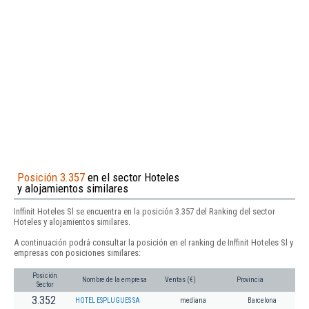
Posición 3.357
en el sector Hoteles
y alojamientos similares
Inffinit Hoteles Sl se encuentra en la posición 3.357 del Ranking del sector
Hoteles y alojamientos similares.
A continuación podrá consultar la posición en el ranking de Inffinit Hoteles Sl y
empresas con posiciones similares:
Posición
Nombre de la empresa
Ventas (€)
Provincia
Sector
3.352
HOTEL ESPLUGUES SA
mediana
Barcelona