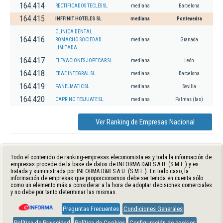
164.414
RECTIFICADOS TECLES SL
mediana
Barcelona
164.415
INFFINIT HOTELES SL
mediana
Pontevedra
CLINICA DENTAL
164.416
ROMACHO SOCIEDAD
mediana
Granada
LIMITADA.
164.417
ELEVACIONES JOPECAR SL.
mediana
León
164.418
EBAE INTEGRAL SL
mediana
Barcelona
164.419
PANELMATIC SL
mediana
Sevilla
164.420
CAPRINO TESJUATE SL.
mediana
Palmas (las)
Ver Ranking de Empresas Nacional
Todo el contenido de ranking-empresas.eleconomista.es y toda la información de
empresas procede de la base de datos de INFORMA D&B S.A.U. (S.M.E.) y es
tratada y suministrada por INFORMA D&B S.A.U. (S.M.E.). En todo caso, la
información de empresas que proporcionamos debe ser tenida en cuenta sólo
como un elemento más a considerar a la hora de adoptar decisiones comerciales
y no debe por tanto determinar las mismas.
Preguntas Frecuentes
Condiciones Generales
Política de Privacidad
Política de Cookies
Configuración de cookies