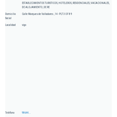
ESTABLECIMIENTOS TURISTICOS, HOTELEROS, RESIDENCIALES, VACACIONALES,
DE ALOJAMIENTO, DE RE
Domicilio
Calle Marques de Valladares , 14 - PLT 3 OF 8 9
Social
Localidad
vigo
Teléfono
98644...