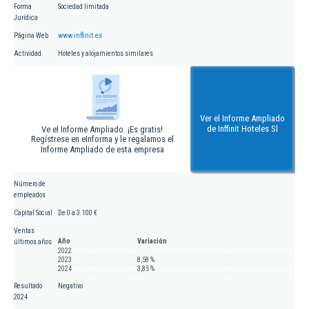
Forma
Sociedad limitada
Jurídica
Página Web
www.inffinit.es
Actividad
Hoteles y alojamientos similares
Ver el Informe Ampliado
de Inffinit Hoteles Sl
Ve el Informe Ampliado. ¡Es gratis!
Regístrese en eInforma y le regalamos el
Informe Ampliado de esta empresa
Número de
empleados
Capital Social
De 0 a 3.100 €
Ventas
Año
Variación
últimos años
2022
2023
8,58 %
2024
3,85 %
Resultado
Negativo
2024