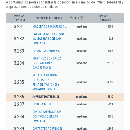
A continuación podrá consultar la posición en el ranking de Inffinit Hoteles Sl y
empresas con posiciones similares:
Posición
Sector
Nombre de la empresa
Ventas (€)
Provincia
Actividad
3.231
MADERAS O FRAGUEIRO SL.
mediana
4683
LARROSSA ARTESANOS DE
3.232
LA MADERA SOCIEDAD
mediana
1623
LIMITADA.
3.233
CERAMICA CENOVA SL
mediana
4683
MARTINEZ GONZALEZ
3.234
INNOVACION Y
mediana
2512
CALDERERIA SL
REHABITA GESTION
INTEGRAL DE
3.235
mediana
4399
REHABILITACIONES Y
RESTAURACION SL.
3.236
INFFINIT HOTELES SL
mediana
5510
3.237
BODEGA MC SL
mediana
6421
CEXCO, VALVES & FLOW
3.238
CONTROL SOCIEDAD
mediana
4690
LIMITADA.
3.239
CASTROTEK PORRIÑO SL
mediana
2892