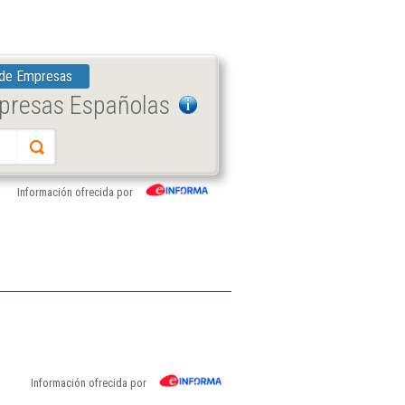
 de Empresas
mpresas Españolas
Información ofrecida por
Información ofrecida por