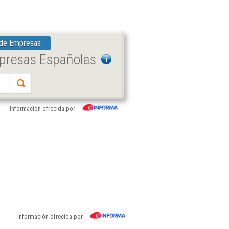
 de Empresas
mpresas Españolas
Información ofrecida por
Información ofrecida por