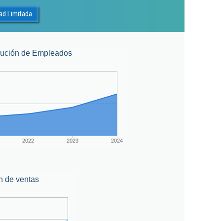
ad Limitada.
lución de Empleados
2022
2023
2024
n de ventas