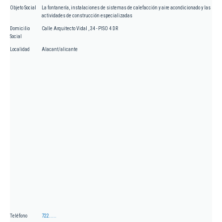
Objeto Social
La fontanería, instalaciones de sistemas de calefacción y aire acondicionado y las
actividades de construcción especializadas
Domicilio
Calle Arquitecto Vidal , 34 - PISO 4 DR
Social
Localidad
Alacant/alicante
Teléfono
722.....