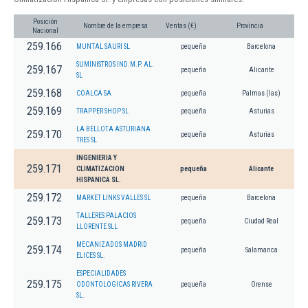
Posición
Nombre de la empresa
Ventas (€)
Provincia
Nacional
259.166
MUNTAL SAURI SL
pequeña
Barcelona
SUMINISTROS IND.M.P. AL.
259.167
pequeña
Alicante
SL
259.168
COALCA SA
pequeña
Palmas (las)
259.169
TRAPPER SHOP SL
pequeña
Asturias
LA BELLOTA ASTURIANA
259.170
pequeña
Asturias
TRES SL
INGENIERIA Y
259.171
CLIMATIZACION
pequeña
Alicante
HISPANICA SL.
259.172
MARKET LINKS VALLES SL
pequeña
Barcelona
TALLERES PALACIOS
259.173
pequeña
Ciudad Real
LLORENTE SLL
MECANIZADOS MADRID
259.174
pequeña
Salamanca
ELICES SL.
ESPECIALIDADES
259.175
ODONTOLOGICAS RIVERA
pequeña
Orense
SL.