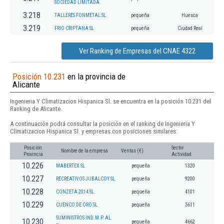
SOCIEDAD LIMITADA.
3.218
TALLERES FONMETAL SL
pequeña
Huesca
3.219
FRIO CRIPTANA SL
pequeña
Ciudad Real
Ver Ranking de Empresas del CNAE 4322
Posición 10.231
en la provincia de
Alicante
Ingenieria Y Climatizacion Hispanica Sl. se encuentra en la posición 10.231 del
Ranking de Alicante.
A continuación podrá consultar la posición en el ranking de Ingenieria Y
Climatizacion Hispanica Sl. y empresas con posiciones similares:
Posición
Sector
Nombre de la empresa
Ventas (€)
Provincia
Actividad
10.226
MABERTEX SL
pequeña
1320
10.227
RECREATIVOS JUBALCOY SL
pequeña
9200
10.228
CONZETA 2014 SL.
pequeña
4101
10.229
CUENCO DE ORO SL
pequeña
5611
SUMINISTROS IND.M.P. AL.
10.230
pequeña
4662