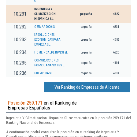
SL
INGENIERIA Y
10.231
CLIMATIZACION
pequeña
4322
HISPANICA SL.
10.232
GESMAR 2000 SL
pequeña
6831
SR SOLUCIONES
10.233
ECONOMICAS PARA
pequeña
4755
EMPRESA SL.
10.234
HOMEINCALPE INVEST SL.
pequeña
6820
CONSTRUCCIONES
10.235
pequeña
4101
PONSODA SANCHIS S.L.
10.236
PIB RIVERA SL.
pequeña
4334
Ver Ranking de Empresas de Alicante
Posición 259.171
en el Ranking de
Empresas Españolas
Ingenieria Y Climatizacion Hispanica Sl. se encuentra en la posición 259.171 del
Ranking Nacional de Empresas.
A continuación podrá consultar la posición en el ranking de Ingenieria Y
Climatizacion Hispanica Sl. y empresas con posiciones similares: