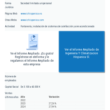
Forma
Sociedad limitada unipersonal
Jurídica
Página Web
www.ichispanica.es
Otras Webs
www.ichispanica.com
Actividad
Fontanería, instalación de sistemas de calefacción y aire acondicionado
Ver el Informe Ampliado de
Ingenieria Y Climatizacion
Ve el Informe Ampliado. ¡Es gratis!
Regístrese en eInforma y le
Hispanica Sl.
regalamos el Informe Ampliado de
esta empresa
Número de
empleados
Capital Social
De 3.100 a 60.000 €
Ventas
Año
Variación
últimos años
2022
2023
27,26 %
2024
27,94 %