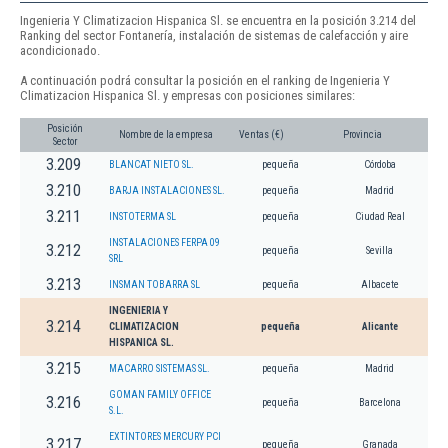
Ingenieria Y Climatizacion Hispanica Sl. se encuentra en la posición 3.214 del
Ranking del sector Fontanería, instalación de sistemas de calefacción y aire
acondicionado.
A continuación podrá consultar la posición en el ranking de Ingenieria Y
Climatizacion Hispanica Sl. y empresas con posiciones similares:
Posición
Nombre de la empresa
Ventas (€)
Provincia
Sector
3.209
BLANCAT NIETO SL.
pequeña
Córdoba
3.210
BARJA INSTALACIONES SL.
pequeña
Madrid
3.211
INSTOTERMA SL
pequeña
Ciudad Real
INSTALACIONES FERPA 09
3.212
pequeña
Sevilla
SRL
3.213
INSMAN TOBARRA SL
pequeña
Albacete
INGENIERIA Y
3.214
CLIMATIZACION
pequeña
Alicante
HISPANICA SL.
3.215
MACARRO SISTEMAS SL.
pequeña
Madrid
GOMAN FAMILY OFFICE
3.216
pequeña
Barcelona
S.L.
EXTINTORES MERCURY PCI
3.217
pequeña
Granada