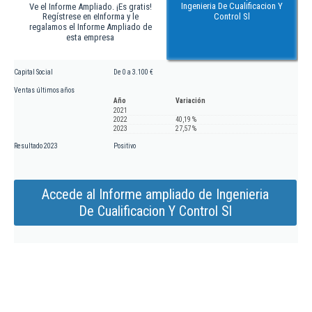
Ingenieria De Cualificacion Y
Ve el Informe Ampliado. ¡Es gratis!
Regístrese en eInforma y le
Control Sl
regalamos el Informe Ampliado de
esta empresa
Capital Social
De 0 a 3.100 €
Ventas últimos años
Año
Variación
2021
2022
40,19 %
2023
27,57 %
Resultado 2023
Positivo
Accede al Informe ampliado de Ingenieria
De Cualificacion Y Control Sl