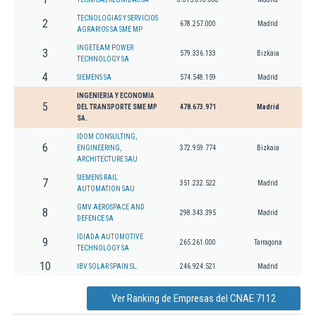
TECNOLOGIAS Y SERVICIOS
2
678.257.000
Madrid
AGRARIOS SA SME MP
INGETEAM POWER
3
579.336.133
Bizkaia
TECHNOLOGY SA
4
SIEMENS SA
574.548.159
Madrid
INGENIERIA Y ECONOMIA
5
DEL TRANSPORTE SME MP
478.673.971
Madrid
SA.
IDOM CONSULTING,
6
ENGINEERING,
372.959.774
Bizkaia
ARCHITECTURE SAU
SIEMENS RAIL
7
351.232.522
Madrid
AUTOMATION SAU
GMV AEROSPACE AND
8
298.343.395
Madrid
DEFENCE SA
IDIADA AUTOMOTIVE
9
265.261.000
Tarragona
TECHNOLOGY SA
10
IBV SOLAR SPAIN SL.
246.924.521
Madrid
Ver Ranking de Empresas del CNAE 7112