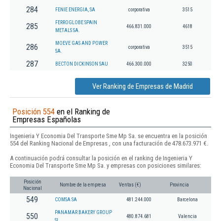
284
FENIE ENERGIA, SA
corporativa
3515
FERROGLOBE SPAIN
285
466.831.000
4618
METALS SA.
MOEVE GAS AND POWER
286
corporativa
3515
SA.
287
BECTON DICKINSON SAU
466.300.000
3250
Ver Ranking de Empresas de Madrid
Posición 554
en el Ranking de
Empresas Españolas
Ingenieria Y Economia Del Transporte Sme Mp Sa. se encuentra en la posición
554 del Ranking Nacional de Empresas , con una facturación de 478.673.971 €.
A continuación podrá consultar la posición en el ranking de Ingenieria Y
Economia Del Transporte Sme Mp Sa. y empresas con posiciones similares:
Posición
Nombre de la empresa
Ventas (€)
Provincia
Nacional
549
COMSA SA
481.244.000
Barcelona
PANAMAR BAKERY GROUP
550
480.874.681
Valencia
SL.