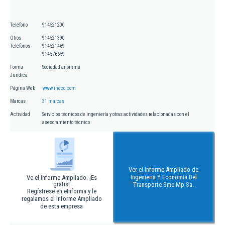
Teléfono
914521200
Otros
914521390
Teléfonos
914521469
914576659
Forma
Sociedad anónima
Jurídica
Página Web
www.ineco.com
Marcas
31 marcas
Actividad
Servicios técnicos de ingeniería y otras actividades relacionadas con el
asesoramiento técnico
Ver el Informe Ampliado de
Ingenieria Y Economia Del
Ve el Informe Ampliado. ¡Es
gratis!
Transporte Sme Mp Sa.
Regístrese en eInforma y le
regalamos el Informe Ampliado
de esta empresa