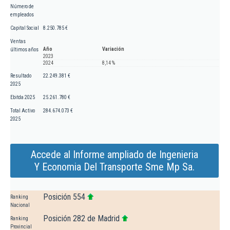
Número de
empleados
Capital Social
8.250.785 €
Ventas
Año
Variación
últimos años
2023
2024
8,14 %
Resultado
22.249.381 €
2025
Ebitda 2025
25.261.780 €
Total Activo
284.674.073 €
2025
Accede al Informe ampliado de Ingenieria
Y Economia Del Transporte Sme Mp Sa.
Posición 554
Ranking
Nacional
Posición 282 de Madrid
Ranking
Provincial