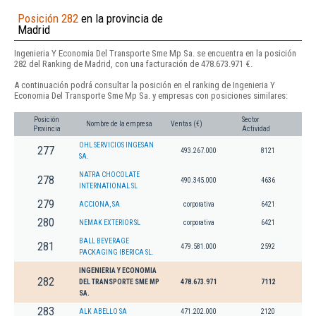
Posición 282
en la provincia de
Madrid
Ingenieria Y Economia Del Transporte Sme Mp Sa. se encuentra en la posición
282 del Ranking de Madrid, con una facturación de 478.673.971 €.
A continuación podrá consultar la posición en el ranking de Ingenieria Y
Economia Del Transporte Sme Mp Sa. y empresas con posiciones similares:
Posición
Sector
Nombre de la empresa
Ventas (€)
Provincia
Actividad
OHL SERVICIOS INGESAN
277
493.267.000
8121
SA.
NATRA CHOCOLATE
278
490.345.000
4636
INTERNATIONAL SL
279
ACCIONA, SA
corporativa
6421
280
NEMAK EXTERIOR SL
corporativa
6421
BALL BEVERAGE
281
479.581.000
2592
PACKAGING IBERICA SL.
INGENIERIA Y ECONOMIA
282
DEL TRANSPORTE SME MP
478.673.971
7112
SA.
283
ALK ABELLO SA
471.202.000
2120