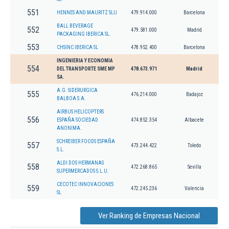
551
HENNES AND MAURITZ SLU
479.914.000
Barcelona
BALL BEVERAGE
552
479.581.000
Madrid
PACKAGING IBERICA SL.
553
CHSINC IBERICA SL
478.952.400
Barcelona
INGENIERIA Y ECONOMIA
554
DEL TRANSPORTE SME MP
478.673.971
Madrid
SA.
A.G. SIDERURGICA
555
476.214.000
Badajoz
BALBOA S.A.
AIRBUS HELICOPTERS
556
ESPAÑA SOCIEDAD
474.852.354
Albacete
ANONIMA.
SCHREIBER FOODS ESPAÑA
557
473.244.422
Toledo
S.L.
ALDI DOS HERMANAS
558
472.268.865
Sevilla
SUPERMERCADOS S.L.U.
CECOTEC INNOVACIONES
559
472.245.236
Valencia
SL
Ver Ranking de Empresas Nacional