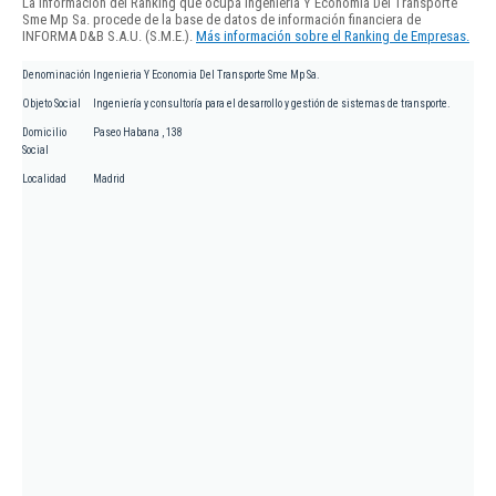
La información del Ranking que ocupa Ingenieria Y Economia Del Transporte
Sme Mp Sa. procede de la base de datos de información financiera de
INFORMA D&B S.A.U. (S.M.E.).
Más información sobre el Ranking de Empresas.
Denominación
Ingenieria Y Economia Del Transporte Sme Mp Sa.
Objeto Social
Ingeniería y consultoría para el desarrollo y gestión de sistemas de transporte.
Domicilio
Paseo Habana , 138
Social
Localidad
Madrid