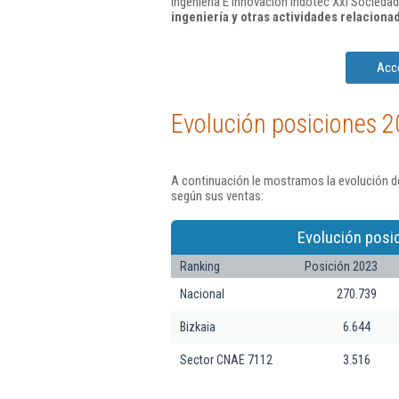
Ingenieria E Innovacion Indotec Xxi Sociedad
ingeniería y otras actividades relacion
Acce
Evolución posiciones 2
A continuación le mostramos la evolución de
según sus ventas:
Evolución posi
Ranking
Posición 2023
Nacional
270.739
Bizkaia
6.644
Sector CNAE 7112
3.516