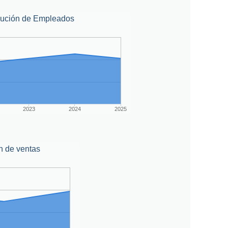
lución de Empleados
2023
2024
2025
n de ventas