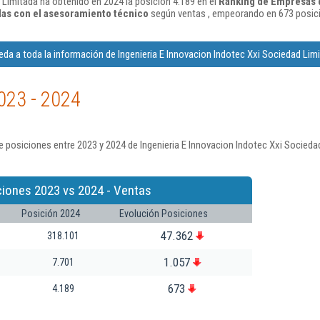
 Limitada ha obtenido en 2024 la posición 4.189 en el
Ranking de Empresas d
adas con el asesoramiento técnico
según ventas , empeorando en 673 posici
da a toda la información de Ingenieria E Innovacion Indotec Xxi Sociedad Lim
023 - 2024
 posiciones entre 2023 y 2024 de Ingenieria E Innovacion Indotec Xxi Socieda
ciones 2023 vs 2024 - Ventas
Posición 2024
Evolución Posiciones
47.362
318.101
1.057
7.701
673
4.189