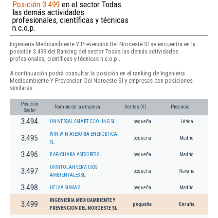
Posición 3.499
en el sector Todas
las demás actividades
profesionales, científicas y técnicas
n.c.o.p.
Ingenieria Medioambiente Y Prevencion Del Noroeste Sl se encuentra en la
posición 3.499 del Ranking del sector Todas las demás actividades
profesionales, científicas y técnicas n.c.o.p..
A continuación podrá consultar la posición en el ranking de Ingenieria
Medioambiente Y Prevencion Del Noroeste Sl y empresas con posiciones
similares:
Posición
Nombre de la empresa
Ventas (€)
Provincia
Sector
3.494
UNIVERSAL SMART COOLING SL.
pequeña
Lérida
WIN WIN ASESORIA ENERGETICA
3.495
pequeña
Madrid
SL.
3.496
BARICHARA ASESORES SL.
pequeña
Madrid
ORNITOLAN SERVICIOS
3.497
pequeña
Navarra
AMBIENTALES SL.
3.498
HELVA SUMA SL.
pequeña
Madrid
INGENIERIA MEDIOAMBIENTE Y
3.499
pequeña
Coruña
PREVENCION DEL NOROESTE SL