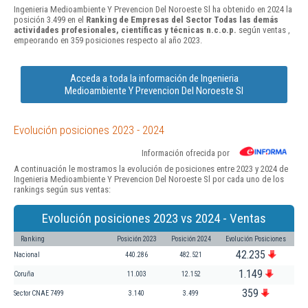
Ingenieria Medioambiente Y Prevencion Del Noroeste Sl ha obtenido en 2024 la
posición 3.499 en el
Ranking de Empresas del Sector Todas las demás
actividades profesionales, científicas y técnicas n.c.o.p.
según ventas ,
empeorando en 359 posiciones respecto al año 2023.
Acceda a toda la información de Ingenieria
Medioambiente Y Prevencion Del Noroeste Sl
Evolución posiciones 2023 - 2024
Información ofrecida por
A continuación le mostramos la evolución de posiciones entre 2023 y 2024 de
Ingenieria Medioambiente Y Prevencion Del Noroeste Sl por cada uno de los
rankings según sus ventas:
Evolución posiciones 2023 vs 2024 - Ventas
Ranking
Posición 2023
Posición 2024
Evolución Posiciones
42.235
Nacional
440.286
482.521
1.149
Coruña
11.003
12.152
359
Sector CNAE 7499
3.140
3.499