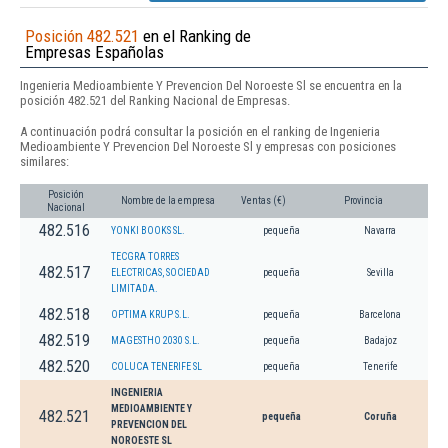
Posición 482.521
en el Ranking de
Empresas Españolas
Ingenieria Medioambiente Y Prevencion Del Noroeste Sl se encuentra en la
posición 482.521 del Ranking Nacional de Empresas.
A continuación podrá consultar la posición en el ranking de Ingenieria
Medioambiente Y Prevencion Del Noroeste Sl y empresas con posiciones
similares:
Posición
Nombre de la empresa
Ventas (€)
Provincia
Nacional
482.516
YONKI BOOKS SL.
pequeña
Navarra
TECGRA TORRES
482.517
ELECTRICAS, SOCIEDAD
pequeña
Sevilla
LIMITADA.
482.518
OPTIMA KRUP S.L.
pequeña
Barcelona
482.519
MAGESTHO 2030 S.L.
pequeña
Badajoz
482.520
COLUCA TENERIFE SL
pequeña
Tenerife
INGENIERIA
MEDIOAMBIENTE Y
482.521
pequeña
Coruña
PREVENCION DEL
NOROESTE SL