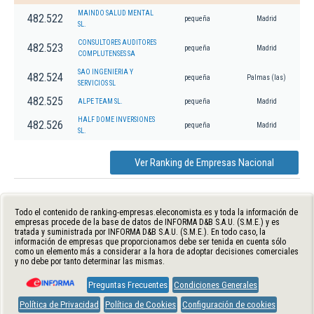
MAINDO SALUD MENTAL
482.522
pequeña
Madrid
SL.
CONSULTORES AUDITORES
482.523
pequeña
Madrid
COMPLUTENSES SA
SAO INGENIERIA Y
482.524
pequeña
Palmas (las)
SERVICIOS SL
482.525
ALPE TEAM SL.
pequeña
Madrid
HALF DOME INVERSIONES
482.526
pequeña
Madrid
SL.
Ver Ranking de Empresas Nacional
Todo el contenido de ranking-empresas.eleconomista.es y toda la información de
empresas procede de la base de datos de INFORMA D&B S.A.U. (S.M.E.) y es
tratada y suministrada por INFORMA D&B S.A.U. (S.M.E.). En todo caso, la
información de empresas que proporcionamos debe ser tenida en cuenta sólo
como un elemento más a considerar a la hora de adoptar decisiones comerciales
y no debe por tanto determinar las mismas.
Preguntas Frecuentes
Condiciones Generales
Política de Privacidad
Política de Cookies
Configuración de cookies