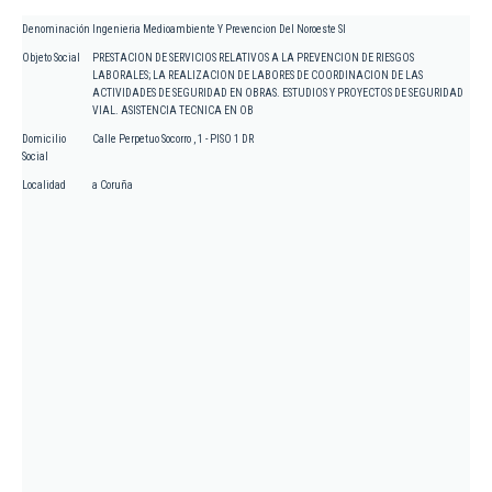
Denominación
Ingenieria Medioambiente Y Prevencion Del Noroeste Sl
Objeto Social
PRESTACION DE SERVICIOS RELATIVOS A LA PREVENCION DE RIESGOS
LABORALES; LA REALIZACION DE LABORES DE COORDINACION DE LAS
ACTIVIDADES DE SEGURIDAD EN OBRAS. ESTUDIOS Y PROYECTOS DE SEGURIDAD
VIAL. ASISTENCIA TECNICA EN OB
Domicilio
Calle Perpetuo Socorro , 1 - PISO 1 DR
Social
Localidad
a Coruña