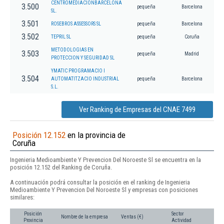
CENTROMEDIACIONBARCELONA
3.500
pequeña
Barcelona
SL.
3.501
ROSEBROS ASSESSORS SL
pequeña
Barcelona
3.502
TEPRIL SL
pequeña
Coruña
METODOLOGIAS EN
3.503
pequeña
Madrid
PROTECCION Y SEGURIDAD SL
YMATIC PROGRAMACIO I
3.504
AUTOMATITZACIO INDUSTRIAL
pequeña
Barcelona
S.L.
Ver Ranking de Empresas del CNAE 7499
Posición 12.152
en la provincia de
Coruña
Ingenieria Medioambiente Y Prevencion Del Noroeste Sl se encuentra en la
posición 12.152 del Ranking de Coruña.
A continuación podrá consultar la posición en el ranking de Ingenieria
Medioambiente Y Prevencion Del Noroeste Sl y empresas con posiciones
similares:
Posición
Sector
Nombre de la empresa
Ventas (€)
Provincia
Actividad