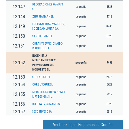
DECORACIONES RA-MATT
12.147
pequeña
4333
SL
12.148
ZHU JIANYAN SL.
pequeña
4712
FORESTAL DIAZ VAZQUEZ,
12.149
pequeña
0240
SOCIEDAD LIMITADA.
12.150
SANTO GRIAL SL
pequeña
6820
OBRAS Y SERVICIOS AIDO
12.151
pequeña
4101
REBOLLIDO SL.
INGENIERIA
MEDIOAMBIENTE Y
12.152
pequeña
7499
PREVENCION DEL
NOROESTE SL
12.153
SOLDAPROF SL.
pequeña
2513
12.154
CORGUSEGUR SL
pequeña
6622
NETO STRUCTURE & HEAVY
12.155
pequeña
7112
LIFT DESIGN, S.L.
12.156
IGLESIAS Y GOYANES SL
pequeña
6920
12.157
SECO INVESC SA
pequeña
6812
Ver Ranking de Empresas de Coruña