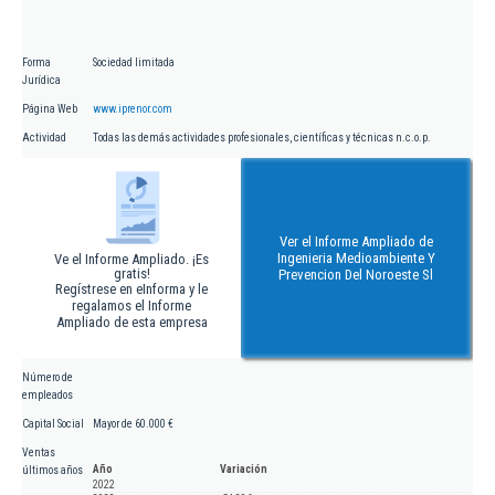
Forma
Sociedad limitada
Jurídica
Página Web
www.iprenor.com
Actividad
Todas las demás actividades profesionales, científicas y técnicas n.c.o.p.
Ver el Informe Ampliado de
Ingenieria Medioambiente Y
Ve el Informe Ampliado. ¡Es
gratis!
Prevencion Del Noroeste Sl
Regístrese en eInforma y le
regalamos el Informe
Ampliado de esta empresa
Número de
empleados
Capital Social
Mayor de 60.000 €
Ventas
Año
Variación
últimos años
2022