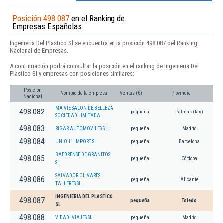
Posición 498.087
en el Ranking de
Empresas Españolas
Ingenieria Del Plastico Sl se encuentra en la posición 498.087 del Ranking
Nacional de Empresas.
A continuación podrá consultar la posición en el ranking de Ingenieria Del
Plastico Sl y empresas con posiciones similares:
Posición
Nombre de la empresa
Ventas (€)
Provincia
Nacional
MA VIE SALON DE BELLEZA
498.082
pequeña
Palmas (las)
SOCIEDAD LIMITADA.
498.083
RIGAR AUTOMOVILES S.L.
pequeña
Madrid
498.084
UNIO 11 IMPORT SL
pequeña
Barcelona
BAEDRENSE DE GRANITOS
498.085
pequeña
Córdoba
SL
SALVADOR OLIVARES
498.086
pequeña
Alicante
TALLERES SL
INGENIERIA DEL PLASTICO
498.087
pequeña
Toledo
SL
498.088
VIDADI VIAJES SL.
pequeña
Madrid