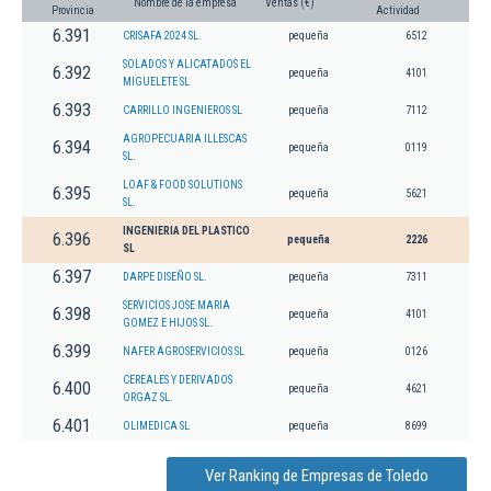
Nombre de la empresa
Ventas (€)
Provincia
Actividad
6.391
CRISAFA 2024 SL.
pequeña
6512
SOLADOS Y ALICATADOS EL
6.392
pequeña
4101
MIGUELETE SL
6.393
CARRILLO INGENIEROS SL
pequeña
7112
AGROPECUARIA ILLESCAS
6.394
pequeña
0119
SL.
LOAF & FOOD SOLUTIONS
6.395
pequeña
5621
SL.
INGENIERIA DEL PLASTICO
6.396
pequeña
2226
SL
6.397
DARPE DISEÑO SL.
pequeña
7311
SERVICIOS JOSE MARIA
6.398
pequeña
4101
GOMEZ E HIJOS SL.
6.399
NAFER AGROSERVICIOS SL
pequeña
0126
CEREALES Y DERIVADOS
6.400
pequeña
4621
ORGAZ SL.
6.401
OLIMEDICA SL
pequeña
8699
Ver Ranking de Empresas de Toledo