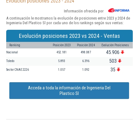
Evolución posiciones 2023 - 2024
Información ofrecida por
A continuación le mostramos la evolución de posiciones entre 2023 y 2024 de
Ingenieria Del Plastico Sl por cada uno de los rankings según sus ventas:
Evolución posiciones 2023 vs 2024 - Ventas
Ranking
Posición 2023
Posición 2024
Evolución Posiciones
45.906
Nacional
452.181
498.087
503
Toledo
5.893
6.396
35
Sector CNAE 2226
1.057
1.092
Acceda a toda la información de Ingenieria Del
Plastico Sl