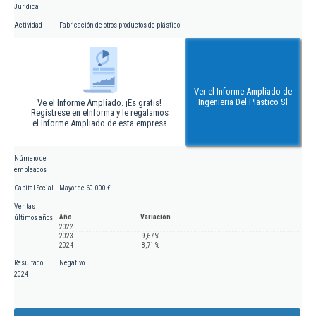
Jurídica
Actividad
Fabricación de otros productos de plástico
Ver el Informe Ampliado de
Ingenieria Del Plastico Sl
Ve el Informe Ampliado. ¡Es gratis!
Regístrese en eInforma y le regalamos
el Informe Ampliado de esta empresa
Número de
empleados
Capital Social
Mayor de 60.000 €
Ventas
Año
Variación
últimos años
2022
2023
-9,67 %
2024
-8,71 %
Resultado
Negativo
2024