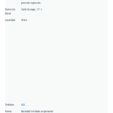
grms de inyección.
Domicilio
Calle Quiroga , 17 - 1
Social
Localidad
Yeles
Teléfono
620.....
Forma
Sociedad limitada unipersonal