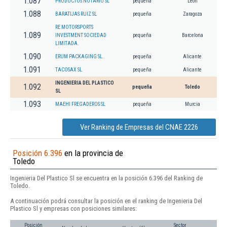
1.087
PRODUCTOS NOTARIO SL
pequeña
León
1.088
BARATIJAS RUIZ SL
pequeña
Zaragoza
RE MOTORSPORTS
1.089
INVESTMENT SOCIEDAD
pequeña
Barcelona
LIMITADA.
1.090
ERUM PACKAGING SL.
pequeña
Alicante
1.091
TACOSAX SL
pequeña
Alicante
INGENIERIA DEL PLASTICO
1.092
pequeña
Toledo
SL
1.093
MAEHI FREGADEROS SL
pequeña
Murcia
Ver Ranking de Empresas del CNAE 2226
Posición 6.396
en la provincia de
Toledo
Ingenieria Del Plastico Sl se encuentra en la posición 6.396 del Ranking de
Toledo.
A continuación podrá consultar la posición en el ranking de Ingenieria Del
Plastico Sl y empresas con posiciones similares:
Posición
Sector