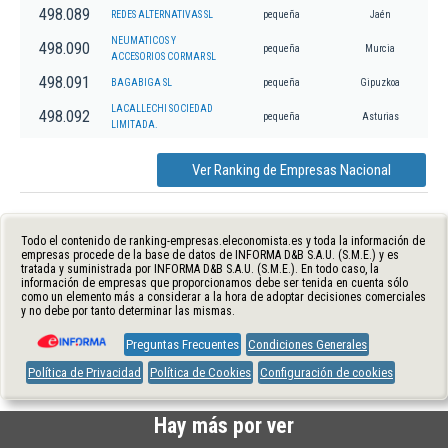
498.089
REDES ALTERNATIVAS SL
pequeña
Jaén
NEUMATICOS Y
498.090
pequeña
Murcia
ACCESORIOS CORMAR SL
498.091
BAGABIGA SL
pequeña
Gipuzkoa
LACALLECHI SOCIEDAD
498.092
pequeña
Asturias
LIMITADA.
Ver Ranking de Empresas Nacional
Todo el contenido de ranking-empresas.eleconomista.es y toda la información de
empresas procede de la base de datos de INFORMA D&B S.A.U. (S.M.E.) y es
tratada y suministrada por INFORMA D&B S.A.U. (S.M.E.). En todo caso, la
información de empresas que proporcionamos debe ser tenida en cuenta sólo
como un elemento más a considerar a la hora de adoptar decisiones comerciales
y no debe por tanto determinar las mismas.
Preguntas Frecuentes
Condiciones Generales
Política de Privacidad
Política de Cookies
Configuración de cookies
Hay más por ver