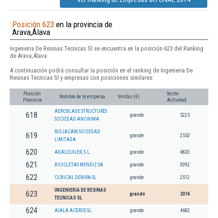
Posición 623
en la provincia de
Arava,Álava
Ingenieria De Resinas Tecnicas Sl se encuentra en la posición 623 del Ranking
de Arava,Álava.
A continuación podrá consultar la posición en el ranking de Ingenieria De
Resinas Tecnicas Sl y empresas con posiciones similares:
Posición
Sector
Nombre de la empresa
Ventas (€)
Provincia
Actividad
AEROBLADE STRUCTURES
618
grande
5225
SOCIEDAD ANONIMA
RIOJACAM SOCIEDAD
619
grande
2553
LIMITADA
620
ADALQUILER, S.L.
grande
6820
621
BICICLETAS MENDIZ SA
grande
3092
622
CUBICAL DENIRA SL
grande
2512
INGENIERIA DE RESINAS
623
grande
2014
TECNICAS SL
624
AIALA ACEROS SL.
grande
4682