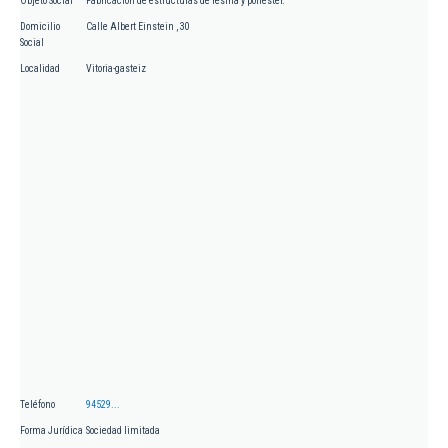
Objeto Social
Fabricación de estructuras de resina y poliéster.
Domicilio
Calle Albert Einstein , 30
Social
Localidad
Vitoria-gasteiz
Teléfono
94529...
Forma Jurídica
Sociedad limitada