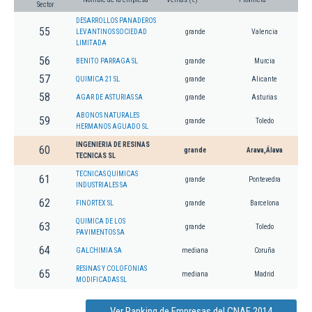
Sector
DESARROLLOS PANADEROS
55
LEVANTINOS SOCIEDAD
grande
Valencia
LIMITADA
56
BENITO PARRAGA SL
grande
Murcia
57
QUIMICA 21 SL
grande
Alicante
58
AGAR DE ASTURIAS SA
grande
Asturias
ABONOS NATURALES
59
grande
Toledo
HERMANOS AGUADO SL
INGENIERIA DE RESINAS
60
grande
Arava,Álava
TECNICAS SL
TECNICAS QUIMICAS
61
grande
Pontevedra
INDUSTRIALES SA
62
FINORTEX SL
grande
Barcelona
QUIMICA DE LOS
63
grande
Toledo
PAVIMENTOS SA
64
GALCHIMIA SA
mediana
Coruña
RESINAS Y COLOFONIAS
65
mediana
Madrid
MODIFICADAS SL
Ver Ranking de Empresas del CNAE 2014