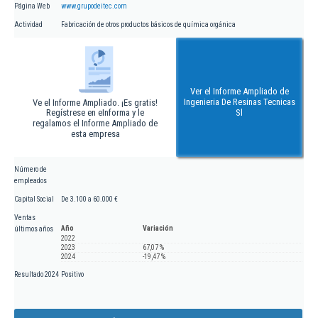
Página Web
www.grupodeitec.com
Actividad
Fabricación de otros productos básicos de química orgánica
Ver el Informe Ampliado de
Ingenieria De Resinas Tecnicas
Ve el Informe Ampliado. ¡Es gratis!
Regístrese en eInforma y le
Sl
regalamos el Informe Ampliado de
esta empresa
Número de
empleados
Capital Social
De 3.100 a 60.000 €
Ventas
Año
Variación
últimos años
2022
2023
67,07 %
2024
-19,47 %
Resultado 2024
Positivo