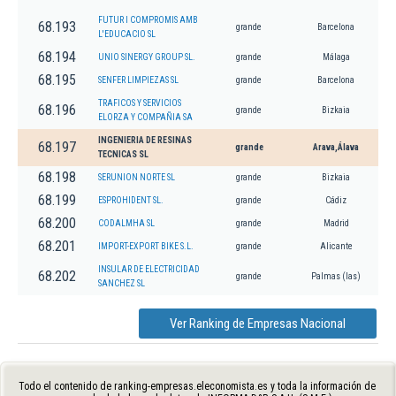
FUTUR I COMPROMIS AMB
68.193
grande
Barcelona
L'EDUCACIO SL
68.194
UNIO SINERGY GROUP SL.
grande
Málaga
68.195
SENFER LIMPIEZAS SL
grande
Barcelona
TRAFICOS Y SERVICIOS
68.196
grande
Bizkaia
ELORZA Y COMPAÑIA SA
INGENIERIA DE RESINAS
68.197
grande
Arava,Álava
TECNICAS SL
68.198
SERUNION NORTE SL
grande
Bizkaia
68.199
ESPROHIDENT SL.
grande
Cádiz
68.200
CODALMHA SL
grande
Madrid
68.201
IMPORT-EXPORT BIKE S.L.
grande
Alicante
INSULAR DE ELECTRICIDAD
68.202
grande
Palmas (las)
SANCHEZ SL
Ver Ranking de Empresas Nacional
Todo el contenido de ranking-empresas.eleconomista.es y toda la información de