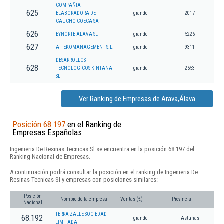
COMPAÑIA
625
ELABORADORA DE
grande
2017
CAUCHO COECA SA
626
EYNORTE ALAVA SL
grande
5226
627
AITEKOMANAGEMENT S.L.
grande
9311
DESARROLLOS
628
TECNOLOGICOS KINTANA
grande
2553
SL
Ver Ranking de Empresas de Arava,Álava
Posición 68.197
en el Ranking de
Empresas Españolas
Ingenieria De Resinas Tecnicas Sl se encuentra en la posición 68.197 del
Ranking Nacional de Empresas.
A continuación podrá consultar la posición en el ranking de Ingenieria De
Resinas Tecnicas Sl y empresas con posiciones similares:
Posición
Nombre de la empresa
Ventas (€)
Provincia
Nacional
TERRA-ZALLE SOCIEDAD
68.192
grande
Asturias
LIMITADA