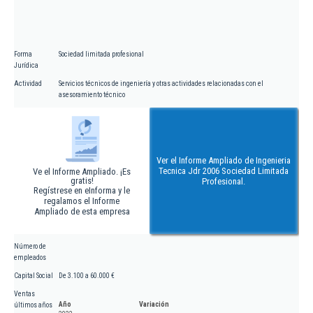
Forma
Sociedad limitada profesional
Jurídica
Actividad
Servicios técnicos de ingeniería y otras actividades relacionadas con el
asesoramiento técnico
Ver el Informe Ampliado de Ingenieria
Tecnica Jdr 2006 Sociedad Limitada
Ve el Informe Ampliado. ¡Es
gratis!
Profesional.
Regístrese en eInforma y le
regalamos el Informe
Ampliado de esta empresa
Número de
empleados
Capital Social
De 3.100 a 60.000 €
Ventas
Año
Variación
últimos años