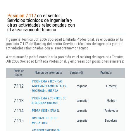
Posición 7.117
en el sector
Servicios técnicos de ingeniería y
otras actividades relacionadas con
el asesoramiento técnico
Ingenieria Tecnica Jdr 2006 Sociedad Limitada Profesional. se encuentra en la
posición 7.117 del Ranking del sector Servicios técnicos de ingeniería y otras
actividades relacionadas con el asesoramiento técnico.
A continuación podrá consultar la posición en el ranking de Ingenieria Tecnica
Jdr 2006 Sociedad Limitada Profesional. y empresas con posiciones similares:
Posición
Nombre de la empresa
Ventas (€)
Provincia
Sector
INGENIERIA Y TECNICAS
7.112
AGRARIAS Y AMBIENTALES
pequeña
Albacete
SOCIEDAD LIMITADA
INGENIERIA Y CONTROL DE
7.113
pequeña
Madrid
RECURSOS Y OBRAS SL.
7.114
PEDRA INGENIERIA SL.
pequeña
Pontevedra
OMEGA 3 ESTUDI DE
7.115
pequeña
Barcelona
MEDIACIO SL
AT2 SERVEIS GESTIO EN