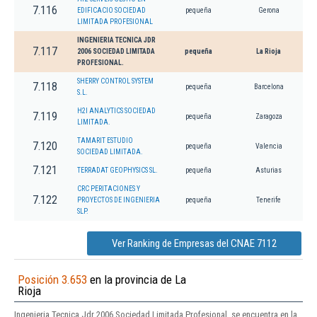
7.116
EDIFICACIO SOCIEDAD
pequeña
Gerona
LIMITADA PROFESIONAL
INGENIERIA TECNICA JDR
7.117
2006 SOCIEDAD LIMITADA
pequeña
La Rioja
PROFESIONAL.
SHERRY CONTROL SYSTEM
7.118
pequeña
Barcelona
S.L.
H2I ANALYTICS SOCIEDAD
7.119
pequeña
Zaragoza
LIMITADA.
TAMARIT ESTUDIO
7.120
pequeña
Valencia
SOCIEDAD LIMITADA.
7.121
TERRADAT GEOPHYSICS SL.
pequeña
Asturias
CRC PERITACIONES Y
7.122
PROYECTOS DE INGENIERIA
pequeña
Tenerife
SLP.
Ver Ranking de Empresas del CNAE 7112
Posición 3.653
en la provincia de La
Rioja
Ingenieria Tecnica Jdr 2006 Sociedad Limitada Profesional. se encuentra en la