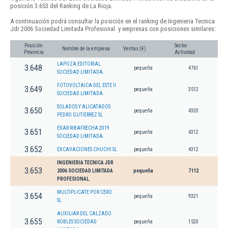
posición 3.653 del Ranking de La Rioja.
A continuación podrá consultar la posición en el ranking de Ingenieria Tecnica
Jdr 2006 Sociedad Limitada Profesional. y empresas con posiciones similares:
Posición
Sector
Nombre de la empresa
Ventas (€)
Provincia
Actividad
LAPOZA EDITORIAL
3.648
pequeña
4761
SOCIEDAD LIMITADA.
FOTOVOLTAICA DEL ESTE II
3.649
pequeña
3512
SOCIEDAD LIMITADA.
SOLADOS Y ALICATADOS
3.650
pequeña
4333
PEDRO GUTIERREZ SL
EXAR RIBAFRECHA 2019
3.651
pequeña
4312
SOCIEDAD LIMITADA.
3.652
EXCAVACIONES CHUCHI SL
pequeña
4312
INGENIERIA TECNICA JDR
3.653
2006 SOCIEDAD LIMITADA
pequeña
7112
PROFESIONAL.
MULTIPLICATE POR CERO
3.654
pequeña
9321
SL
AUXILIAR DEL CALZADO
3.655
ROBLES SOCIEDAD
pequeña
1520