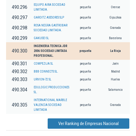
EQUIPO AIRA SOCIEDAD
490.296
pequeña
Orense
LIMITADA.
490.297
GAROITZ ASESORES SLP
pequeña
Gipuzkoa
ROSA NEGRA GASTROBAR
490.298
pequeña
Granada
SOCIEDAD LIMITADA.
490.299
GAKUSEI SL
pequeña
Barcelona
INGENIERIA TECNICA JDR
490.300
2006 SOCIEDAD LIMITADA
pequeña
La Rioja
PROFESIONAL.
490.301
COMPEZIJA SL
pequeña
Jaén
490.302
BBB CONNECTS SL.
pequeña
Madrid
490.303
URVION-72 SL
pequeña
Huelva
EDULOGIC PRODUCCIONES
490.304
pequeña
Salamanca
SL.
INTERNATIONAL MARBLE
490.305
VALENCIA SOCIEDAD
pequeña
Granada
LIMITADA
Ver Ranking de Empresas Nacional