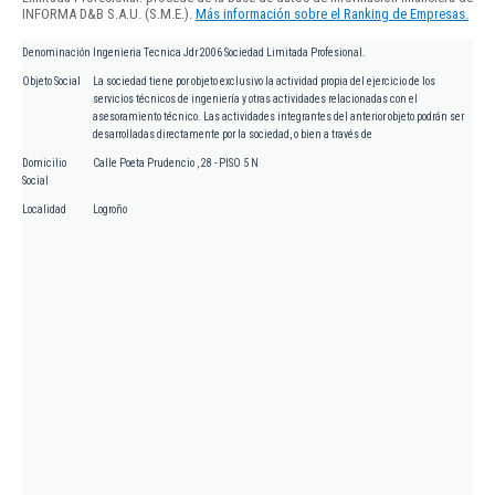
INFORMA D&B S.A.U. (S.M.E.).
Más información sobre el Ranking de Empresas.
Denominación
Ingenieria Tecnica Jdr 2006 Sociedad Limitada Profesional.
Objeto Social
La sociedad tiene por objeto exclusivo la actividad propia del ejercicio de los
servicios técnicos de ingeniería y otras actividades relacionadas con el
asesoramiento técnico. Las actividades integrantes del anterior objeto podrán ser
desarrolladas directamente por la sociedad, o bien a través de
Domicilio
Calle Poeta Prudencio , 28 - PISO 5 N
Social
Localidad
Logroño