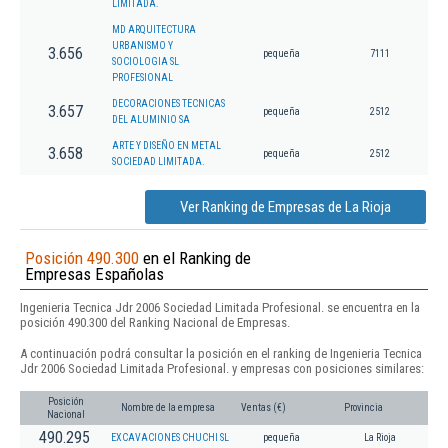
LIMITADA.
MD ARQUITECTURA
URBANISMO Y
3.656
pequeña
7111
SOCIOLOGIA SL
PROFESIONAL
DECORACIONES TECNICAS
3.657
pequeña
2512
DEL ALUMINIO SA
ARTE Y DISEÑO EN METAL
3.658
pequeña
2512
SOCIEDAD LIMITADA.
Ver Ranking de Empresas de La Rioja
Posición 490.300
en el Ranking de
Empresas Españolas
Ingenieria Tecnica Jdr 2006 Sociedad Limitada Profesional. se encuentra en la
posición 490.300 del Ranking Nacional de Empresas.
A continuación podrá consultar la posición en el ranking de Ingenieria Tecnica
Jdr 2006 Sociedad Limitada Profesional. y empresas con posiciones similares:
Posición
Nombre de la empresa
Ventas (€)
Provincia
Nacional
490.295
EXCAVACIONES CHUCHI SL
pequeña
La Rioja