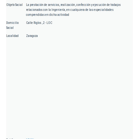
Objeto Social
La prestación de servicios, realización, confección y ejecución de trabajos
relacionados con la Ingeniería, en cualquiera de las especialidades
comprendidas en dicha actividad
Domicilio
Calle Riglos , 2 - LOC
Social
Localidad
Zaragoza