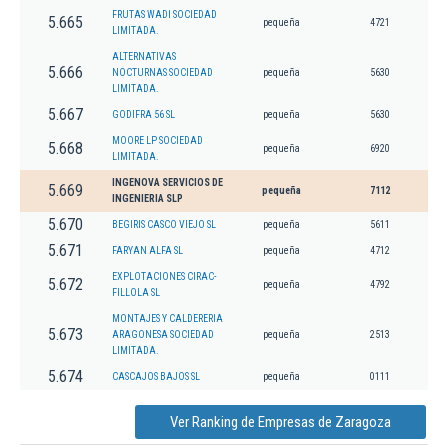
FRUTAS WADI SOCIEDAD
5.665
pequeña
4721
LIMITADA.
ALTERNATIVAS
5.666
NOCTURNAS SOCIEDAD
pequeña
5630
LIMITADA.
5.667
GODIFRA 56 SL
pequeña
5630
MOORE LP SOCIEDAD
5.668
pequeña
6920
LIMITADA.
INGENOVA SERVICIOS DE
5.669
pequeña
7112
INGENIERIA SLP
5.670
BEGIRIS CASCO VIEJO SL
pequeña
5611
5.671
FARYAN ALFA SL
pequeña
4712
EXPLOTACIONES CIRAC-
5.672
pequeña
4792
FILLOLA SL
MONTAJES Y CALDERERIA
5.673
ARAGONESA SOCIEDAD
pequeña
2513
LIMITADA.
5.674
CASCAJOS BAJOS SL
pequeña
0111
Ver Ranking de Empresas de Zaragoza