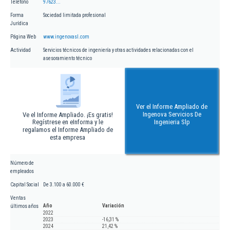
Teléfono
97623...
Forma
Sociedad limitada profesional
Jurídica
Página Web
www.ingenovasl.com
Actividad
Servicios técnicos de ingeniería y otras actividades relacionadas con el
asesoramiento técnico
Ver el Informe Ampliado de
Ingenova Servicios De
Ve el Informe Ampliado. ¡Es gratis!
Regístrese en eInforma y le
Ingenieria Slp
regalamos el Informe Ampliado de
esta empresa
Número de
empleados
Capital Social
De 3.100 a 60.000 €
Ventas
Año
Variación
últimos años
2022
2023
-16,31 %
2024
21,42 %