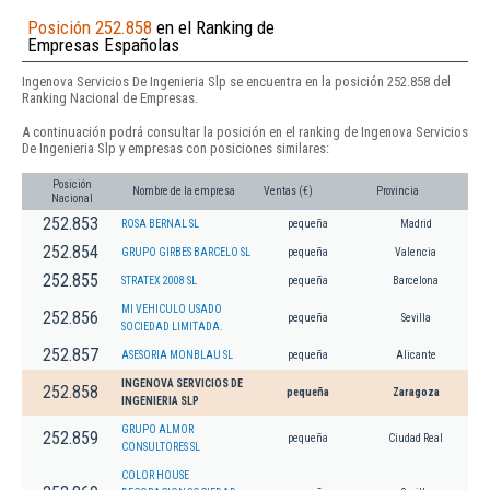
Posición 252.858
en el Ranking de
Empresas Españolas
Ingenova Servicios De Ingenieria Slp se encuentra en la posición 252.858 del
Ranking Nacional de Empresas.
A continuación podrá consultar la posición en el ranking de Ingenova Servicios
De Ingenieria Slp y empresas con posiciones similares:
Posición
Nombre de la empresa
Ventas (€)
Provincia
Nacional
252.853
ROSA BERNAL SL
pequeña
Madrid
252.854
GRUPO GIRBES BARCELO SL
pequeña
Valencia
252.855
STRATEX 2008 SL
pequeña
Barcelona
MI VEHICULO USADO
252.856
pequeña
Sevilla
SOCIEDAD LIMITADA.
252.857
ASESORIA MONBLAU SL
pequeña
Alicante
INGENOVA SERVICIOS DE
252.858
pequeña
Zaragoza
INGENIERIA SLP
GRUPO ALMOR
252.859
pequeña
Ciudad Real
CONSULTORES SL
COLOR HOUSE