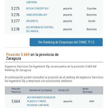
LIMITADA.
3.275
BYGUK CONCEPT SLP.
pequeña
Gipuzkoa
3.276
GEAS INTEGRAL SLP
pequeña
Barcelona
3.277
ENODEST SL
pequeña
Coruña
SCL SISTEMAS DE CONTROL
3.278
pequeña
Barcelona
DE LINEA SL.
Ver Ranking de Empresas del CNAE 7112
Posición 5.669
en la provincia de
Zaragoza
Ingenova Servicios De Ingenieria Slp se encuentra en la posición 5.669 del
Ranking de Zaragoza.
A continuación podrá consultar la posición en el ranking de Ingenova Servicios
De Ingenieria Slp y empresas con posiciones similares:
Posición
Sector
Nombre de la empresa
Ventas (€)
Provincia
Actividad
ACC ENVASES FLEXIBLES DE
5.664
PLASTICO Y PAPEL
pequeña
4664
SOCIEDAD LIMITADA.