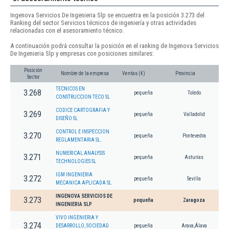
Ingenova Servicios De Ingenieria Slp se encuentra en la posición 3.273 del
Ranking del sector Servicios técnicos de ingeniería y otras actividades
relacionadas con el asesoramiento técnico.
A continuación podrá consultar la posición en el ranking de Ingenova Servicios
De Ingenieria Slp y empresas con posiciones similares:
Posición
Nombre de la empresa
Ventas (€)
Provincia
Sector
TECNICOS EN
3.268
pequeña
Toledo
CONSTRUCCION TECO SL
CODICE CARTOGRAFIA Y
3.269
pequeña
Valladolid
DISEÑO SL
CONTROL E INSPECCION
3.270
pequeña
Pontevedra
REGLAMENTARIA SL.
NUMERICAL ANALYSIS
3.271
pequeña
Asturias
TECHNOLOGIES SL
IGM INGENIERIA
3.272
pequeña
Sevilla
MECANICA APLICADA SL
INGENOVA SERVICIOS DE
3.273
pequeña
Zaragoza
INGENIERIA SLP
VIVO INGENIERIA Y
3.274
DESARROLLO, SOCIEDAD
pequeña
Arava,Álava