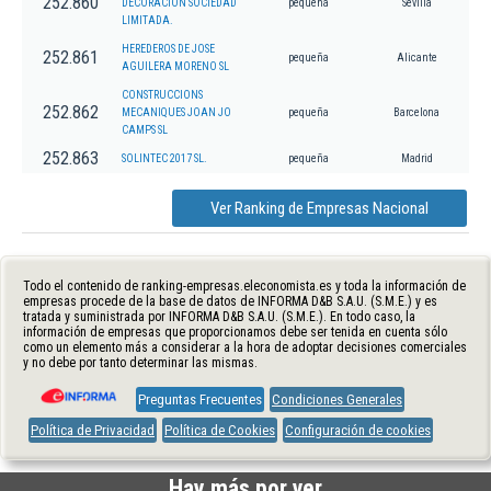
252.860
DECORACION SOCIEDAD
pequeña
Sevilla
LIMITADA.
HEREDEROS DE JOSE
252.861
pequeña
Alicante
AGUILERA MORENO SL
CONSTRUCCIONS
252.862
MECANIQUES JOAN JO
pequeña
Barcelona
CAMPS SL
252.863
SOLINTEC 2017 SL.
pequeña
Madrid
Ver Ranking de Empresas Nacional
Todo el contenido de ranking-empresas.eleconomista.es y toda la información de
empresas procede de la base de datos de INFORMA D&B S.A.U. (S.M.E.) y es
tratada y suministrada por INFORMA D&B S.A.U. (S.M.E.). En todo caso, la
información de empresas que proporcionamos debe ser tenida en cuenta sólo
como un elemento más a considerar a la hora de adoptar decisiones comerciales
y no debe por tanto determinar las mismas.
Preguntas Frecuentes
Condiciones Generales
Política de Privacidad
Política de Cookies
Configuración de cookies
Hay más por ver