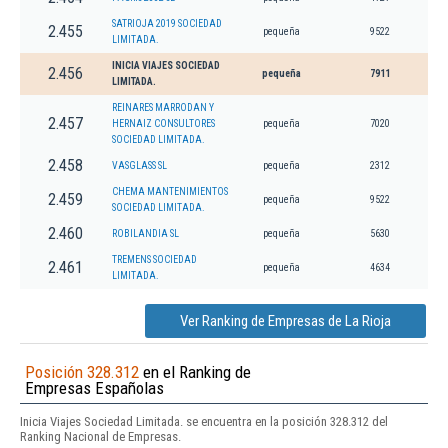
SATRIOJA 2019 SOCIEDAD
2.455
pequeña
9522
LIMITADA.
INICIA VIAJES SOCIEDAD
2.456
pequeña
7911
LIMITADA.
REINARES MARRODAN Y
2.457
HERNAIZ CONSULTORES
pequeña
7020
SOCIEDAD LIMITADA.
2.458
VASGLASS SL
pequeña
2312
CHEMA MANTENIMIENTOS
2.459
pequeña
9522
SOCIEDAD LIMITADA.
2.460
ROBILANDIA SL
pequeña
5630
TREMENS SOCIEDAD
2.461
pequeña
4634
LIMITADA.
Ver Ranking de Empresas de La Rioja
Posición 328.312
en el Ranking de
Empresas Españolas
Inicia Viajes Sociedad Limitada. se encuentra en la posición 328.312 del
Ranking Nacional de Empresas.