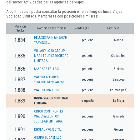
del sector Actividades de las agencias de viajes.
A continuación podrá consultar la posición en el ranking de Inicia Viajes
Sociedad Limitada. y empresas con posiciones similares:
Posición
Nombre de la empresa
Ventas (€)
Provincia
Sector
DELUXE SPAIN & HEALTH
1.884
pequeña
Madrid
TRAVELS SL.
VILLAR Y LORO GROUP
1.885
MARK TOURIST SOCIEDAD
pequeña
Ciudad Real
LIMITADA.
1.886
NIAGARA FALLS SL
pequeña
Bizkaia
VALERO ASESORES
1.887
pequeña
Zaragoza
SEGUROS GENERALES SL.
1.888
VIAJES GIRASOL SL
pequeña
Palmas (las)
INICIA VIAJES SOCIEDAD
1.889
pequeña
La Rioja
LIMITADA.
CINCO CONTINENTES
1.890
VIAJES & EVENTOS
pequeña
Granada
SOCIEDAD LIMITADA.
1.891
KIRSTAL PROJECT SL.
pequeña
Gerona
GRUPO EL CASTILLO