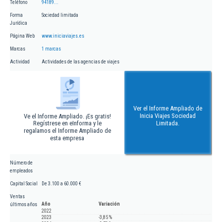
Teléfono
94189...
Forma
Sociedad limitada
Jurídica
Página Web
www.iniciaviajes.es
Marcas
1 marcas
Actividad
Actividades de las agencias de viajes
Ver el Informe Ampliado de
Inicia Viajes Sociedad
Ve el Informe Ampliado. ¡Es gratis!
Regístrese en eInforma y le
Limitada.
regalamos el Informe Ampliado de
esta empresa
Número de
empleados
Capital Social
De 3.100 a 60.000 €
Ventas
Año
Variación
últimos años
2022
2023
-3,85 %