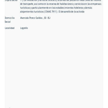
Objeto Social
1º) La mediación y venta de billetes y reservas de plazas en toda clase de medios
de transporte, así como en la reserva de habitaciones y servicios en las empresas
turísticas y particularmente en los establecimientos hoteleros y demás
alojamientos turísticos (CNAE 7911). El desarrollo de la activida
Domicilio
Avenida Perez Galdos , 53 - BJ
Social
Localidad
Logroño