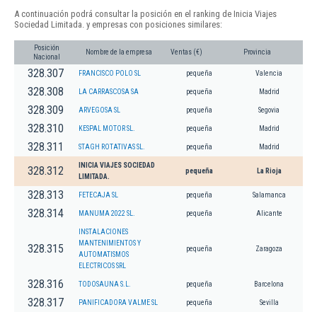
A continuación podrá consultar la posición en el ranking de Inicia Viajes
Sociedad Limitada. y empresas con posiciones similares:
Posición
Nombre de la empresa
Ventas (€)
Provincia
Nacional
328.307
FRANCISCO POLO SL
pequeña
Valencia
328.308
LA CARRASCOSA SA
pequeña
Madrid
328.309
ARVEGOSA SL
pequeña
Segovia
328.310
KESPAL MOTOR SL.
pequeña
Madrid
328.311
STAGH ROTATIVAS SL.
pequeña
Madrid
INICIA VIAJES SOCIEDAD
328.312
pequeña
La Rioja
LIMITADA.
328.313
FETECAJA SL
pequeña
Salamanca
328.314
MANUMA 2022 SL.
pequeña
Alicante
INSTALACIONES
MANTENIMIENTOS Y
328.315
pequeña
Zaragoza
AUTOMATISMOS
ELECTRICOS SRL
328.316
TODOSAUNA S.L.
pequeña
Barcelona
328.317
PANIFICADORA VALME SL
pequeña
Sevilla