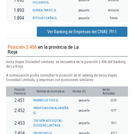
1.892
pequeña
Alicante
HOLIDAYS SL.
1.893
SUNSEA TRAVEL SL
pequeña
Alicante
1.894
BYTOUR OCAÑA SL.
pequeña
Toledo
Ver Ranking de Empresas del CNAE 7911
Posición 2.456
en la provincia de La
Rioja
Inicia Viajes Sociedad Limitada. se encuentra en la posición 2.456 del Ranking
de La Rioja.
A continuación podrá consultar la posición en el ranking de Inicia Viajes
Sociedad Limitada. y empresas con posiciones similares:
Posición
Sector
Nombre de la empresa
Ventas (€)
Provincia
Actividad
2.451
MARMOLES TOFE SL
pequeña
2370
PANIFICADORA ALFAREÑA
2.452
pequeña
1071
SL
THE NEW ADS DIGITAL
2.453
pequeña
7311
SOCIEDAD LIMITADA.
2.454
PACRIS 2002 SL
pequeña
4727