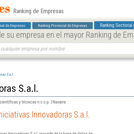
Ranking de Empresas
Ranking Sectorial
nal de Empresas
Ranking Provincial de Empresas
 de su empresa en el mayor Ranking de E
ras S.a.l.
oras S.a.l.
entíficas y técnicas n.c.o.p. | Navarra
iciativas Innovadoras S.a.l.
ivas Innovadoras S.a.l. procede de la base de datos de