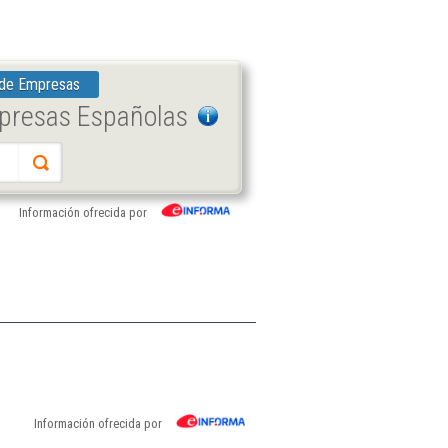
 de Empresas
mpresas Españolas
Información ofrecida por
Información ofrecida por