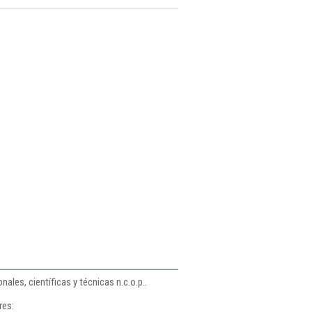
ales, científicas y técnicas n.c.o.p..
res: