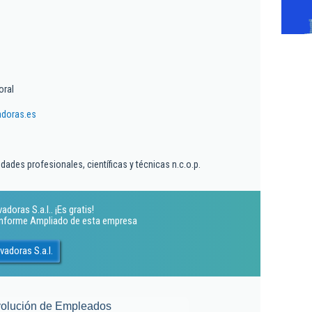
oral
adoras.es
dades profesionales, científicas y técnicas n.c.o.p.
doras S.a.l.. ¡Es gratis!
 Informe Ampliado de esta empresa
vadoras S.a.l.
olución de Empleados