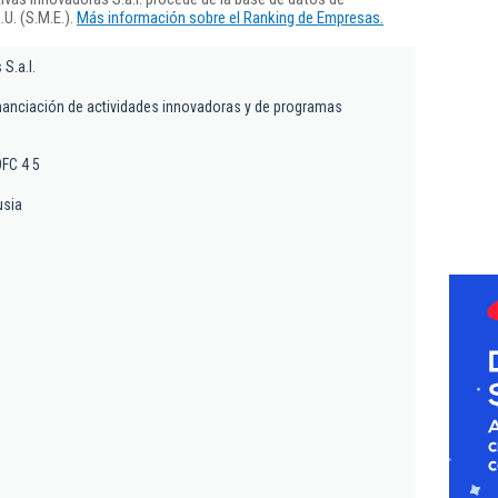
U. (S.M.E.).
Más información sobre el Ranking de Empresas.
S.a.l.
inanciación de actividades innovadoras y de programas
OFC 4 5
usia