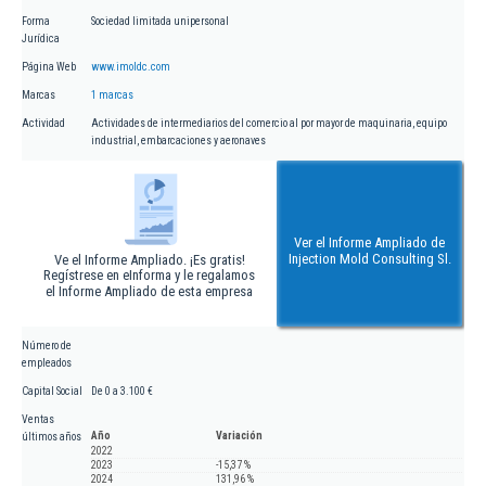
Forma
Sociedad limitada unipersonal
Jurídica
Página Web
www.imoldc.com
Marcas
1 marcas
Actividad
Actividades de intermediarios del comercio al por mayor de maquinaria, equipo
industrial, embarcaciones y aeronaves
Ver el Informe Ampliado de
Injection Mold Consulting Sl.
Ve el Informe Ampliado. ¡Es gratis!
Regístrese en eInforma y le regalamos
el Informe Ampliado de esta empresa
Número de
empleados
Capital Social
De 0 a 3.100 €
Ventas
Año
Variación
últimos años
2022
2023
-15,37 %
2024
131,96 %