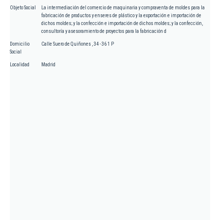
Objeto Social
La intermediación del comercio de maquinaria y compraventa de moldes para la
fabricación de productos y enseres de plástico y la exportación e importación de
dichos moldes; y la confección e importación de dichos moldes; y la confección,
consultoría y asesoramiento de proyectos para la fabricación d
Domicilio
Calle Suero de Quiñones , 34 - 36 1 P
Social
Localidad
Madrid