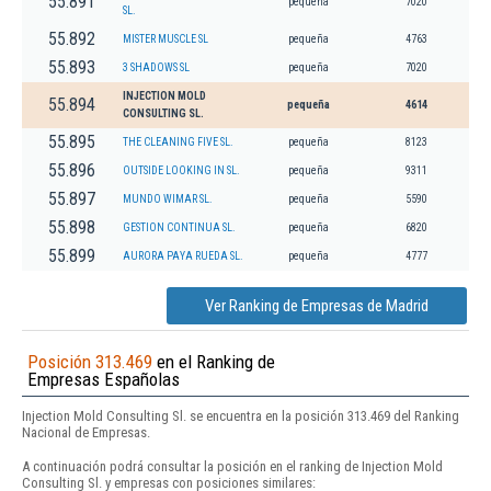
55.891
pequeña
7020
SL.
55.892
MISTER MUSCLE SL
pequeña
4763
55.893
3 SHADOWS SL
pequeña
7020
INJECTION MOLD
55.894
pequeña
4614
CONSULTING SL.
55.895
THE CLEANING FIVE SL.
pequeña
8123
55.896
OUTSIDE LOOKING IN SL.
pequeña
9311
55.897
MUNDO WIMAR SL.
pequeña
5590
55.898
GESTION CONTINUA SL.
pequeña
6820
55.899
AURORA PAYA RUEDA SL.
pequeña
4777
Ver Ranking de Empresas de Madrid
Posición 313.469
en el Ranking de
Empresas Españolas
Injection Mold Consulting Sl. se encuentra en la posición 313.469 del Ranking
Nacional de Empresas.
A continuación podrá consultar la posición en el ranking de Injection Mold
Consulting Sl. y empresas con posiciones similares: