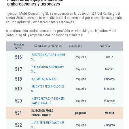
embarcaciones y aeronaves
Injection Mold Consulting Sl. se encuentra en la posición 521 del Ranking del
sector Actividades de intermediarios del comercio al por mayor de maquinaria,
equipo industrial, embarcaciones y aeronaves.
A continuación podrá consultar la posición en el ranking de Injection Mold
Consulting Sl. y empresas con posiciones similares:
Posición
Nombre de la empresa
Ventas (€)
Provincia
Sector
ELECTRONAUTICA LINENSE
516
pequeña
Cádiz
S.L.
Y. B. GESTION-ASCENSORES
517
pequeña
Madrid
S.L.
518
ANCASTA PALMA SL
pequeña
Baleares
KRIONTEK TECHNOLOGIES
519
pequeña
Barcelona
S.L.
NETWORK YACHT BROKERS
520
pequeña
Barcelona
BARCELONA S.L.
INJECTION MOLD
521
pequeña
Madrid
CONSULTING SL.
L. P. S. REPRESENTACIONES
522
pequeña
Zaragoza
S.L.