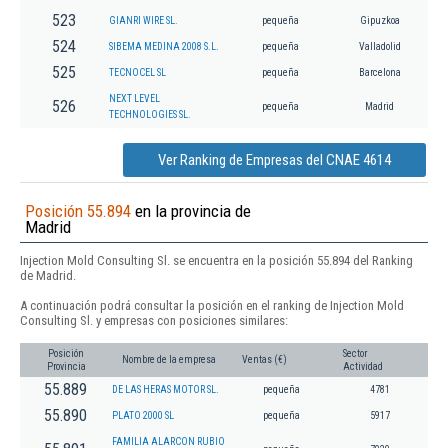
523
GIANRI WIRE SL.
pequeña
Gipuzkoa
524
SIBEMA MEDINA 2008 S.L.
pequeña
Valladolid
525
TECNOCEL SL
pequeña
Barcelona
NEXT LEVEL
526
pequeña
Madrid
TECHNOLOGIES SL.
Ver Ranking de Empresas del CNAE 4614
Posición 55.894
en la provincia de
Madrid
Injection Mold Consulting Sl. se encuentra en la posición 55.894 del Ranking
de Madrid.
A continuación podrá consultar la posición en el ranking de Injection Mold
Consulting Sl. y empresas con posiciones similares:
Posición
Sector
Nombre de la empresa
Ventas (€)
Provincia
Actividad
55.889
DE LAS HERAS MOTOR SL.
pequeña
4781
55.890
PLATO 2000 SL
pequeña
5917
FAMILIA ALARCON RUBIO