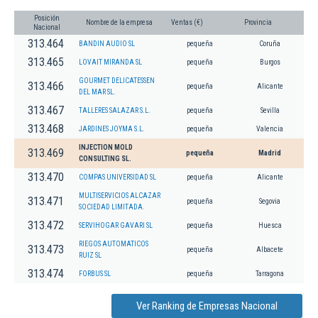
Posición
Nombre de la empresa
Ventas (€)
Provincia
Nacional
313.464
BANDIN AUDIO SL
pequeña
Coruña
313.465
LOVAIT MIRANDA SL
pequeña
Burgos
GOURMET DELICATESSEN
313.466
pequeña
Alicante
DEL MAR SL.
313.467
TALLERES SALAZAR S.L.
pequeña
Sevilla
313.468
JARDINES JOYMA S.L.
pequeña
Valencia
INJECTION MOLD
313.469
pequeña
Madrid
CONSULTING SL.
313.470
COMPAS UNIVERSIDAD SL
pequeña
Alicante
MULTISERVICIOS ALCAZAR
313.471
pequeña
Segovia
SOCIEDAD LIMITADA.
313.472
SERVIHOGAR GAVARI SL
pequeña
Huesca
RIEGOS AUTOMATICOS
313.473
pequeña
Albacete
RUIZ SL
313.474
FORBUS SL
pequeña
Tarragona
Ver Ranking de Empresas Nacional