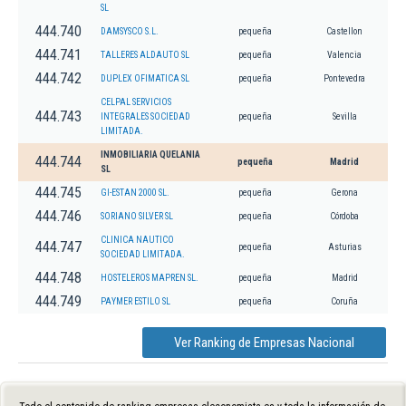
SL
444.740
DAMSYSCO S.L.
pequeña
Castellon
444.741
TALLERES ALDAUTO SL
pequeña
Valencia
444.742
DUPLEX OFIMATICA SL
pequeña
Pontevedra
CELPAL SERVICIOS
444.743
INTEGRALES SOCIEDAD
pequeña
Sevilla
LIMITADA.
INMOBILIARIA QUELANIA
444.744
pequeña
Madrid
SL
444.745
GI-ESTAN 2000 SL.
pequeña
Gerona
444.746
SORIANO SILVER SL
pequeña
Córdoba
CLINICA NAUTICO
444.747
pequeña
Asturias
SOCIEDAD LIMITADA.
444.748
HOSTELEROS MAPREN SL.
pequeña
Madrid
444.749
PAYMER ESTILO SL
pequeña
Coruña
Ver Ranking de Empresas Nacional