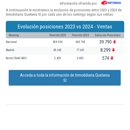
Información ofrecida por
A continuación le mostramos la evolución de posiciones entre 2023 y 2024 de
Inmobiliaria Quelania Sl por cada uno de los rankings según sus ventas:
Evolución posiciones 2023 vs 2024 - Ventas
Ranking
Posición 2023
Posición 2024
Evolución Posiciones
39.790
Nacional
404.954
444.744
8.299
Madrid
69.342
77.641
574
Sector CNAE 6831
2.429
3.003
Acceda a toda la información de Inmobiliaria Quelania
Sl