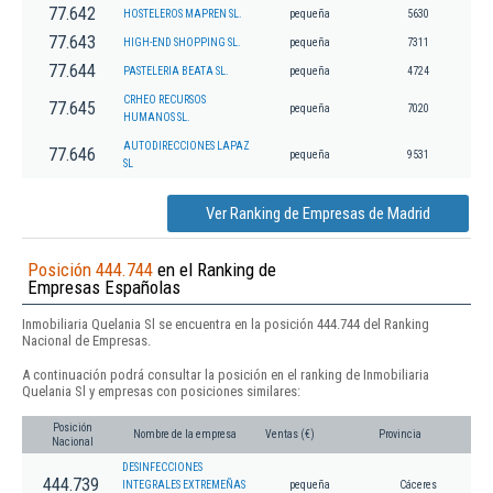
77.642
HOSTELEROS MAPREN SL.
pequeña
5630
77.643
HIGH-END SHOPPING SL.
pequeña
7311
77.644
PASTELERIA BEATA SL.
pequeña
4724
CRHEO RECURSOS
77.645
pequeña
7020
HUMANOS SL.
AUTODIRECCIONES LAPAZ
77.646
pequeña
9531
SL
Ver Ranking de Empresas de Madrid
Posición 444.744
en el Ranking de
Empresas Españolas
Inmobiliaria Quelania Sl se encuentra en la posición 444.744 del Ranking
Nacional de Empresas.
A continuación podrá consultar la posición en el ranking de Inmobiliaria
Quelania Sl y empresas con posiciones similares:
Posición
Nombre de la empresa
Ventas (€)
Provincia
Nacional
DESINFECCIONES
444.739
INTEGRALES EXTREMEÑAS
pequeña
Cáceres