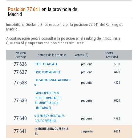
Posición 77.641
en la provincia de
Madrid
Inmobiliaria Quelania Sl se encuentra en la posición 77.641 del Ranking de
Madrid.
A continuación podrá consultar la posición en el ranking de Inmobiliaria
Quelania Sl y empresas con posiciones similares:
Posición
Sector
Nombre de la empresa
Ventas (€)
Provincia
Actividad
77.636
BACHA PARLA SL
pequeña
5630
77.637
ERTIS COMMERCE SL
pequeña
6820
LOZALCA INSTALACIONES
77.638
pequeña
4321
SL
PARTICIPACIONES
ESTRUCTURADAS DE
77.639
pequeña
6820
ADMINISTRACION
LIMITADA SL.
SISTEMAS Y MONTAJES
77.640
pequeña
4792
GRUPO SERAL SL.
INMOBILIARIA QUELANIA
77.641
pequeña
6831
SL