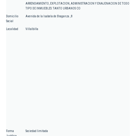
ARRENDAMIENTO, EXPLOTACION, ADMINISTRACION Y ENAJENACION DE TODO
TIPO DE INMUEBLES: TANTO URBANOS CO
Domicilio
Avenida de la Isabela de Braganza , 8
Social
Localidad
Villalbilla
Forma
Sociedad limitada
Jurídica