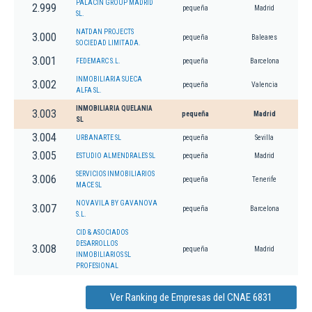
PALACIN GROUP MADRID
2.999
pequeña
Madrid
SL.
NATDAN PROJECTS
3.000
pequeña
Baleares
SOCIEDAD LIMITADA.
3.001
FEDEMARC S.L.
pequeña
Barcelona
INMOBILIARIA SUECA
3.002
pequeña
Valencia
ALFA SL.
INMOBILIARIA QUELANIA
3.003
pequeña
Madrid
SL
3.004
URBANARTE SL
pequeña
Sevilla
3.005
ESTUDIO ALMENDRALES SL
pequeña
Madrid
SERVICIOS INMOBILIARIOS
3.006
pequeña
Tenerife
MACE SL
NOVAVILA BY GAVANOVA
3.007
pequeña
Barcelona
S.L.
CID & ASOCIADOS
DESARROLLOS
3.008
pequeña
Madrid
INMOBILIARIOS SL
PROFESIONAL
Ver Ranking de Empresas del CNAE 6831