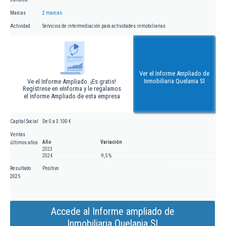
Marcas
2 marcas
Actividad
Servicios de intermediación para actividades inmobiliarias
Ver el Informe Ampliado de
Inmobiliaria Quelania Sl
Ve el Informe Ampliado. ¡Es gratis!
Regístrese en eInforma y le regalamos
el Informe Ampliado de esta empresa
Capital Social
De 0 a 3.100 €
Ventas
Año
Variación
últimos años
2023
2024
-9,5 %
Resultado
Positivo
2025
Accede al Informe ampliado de
Inmobiliaria Quelania Sl