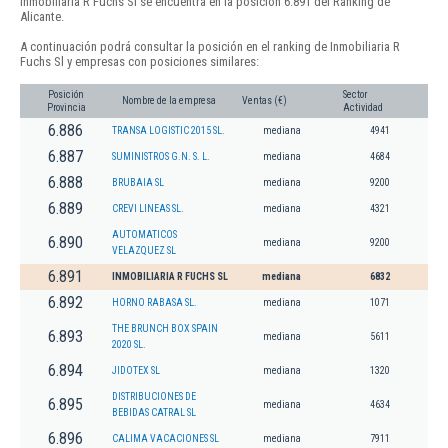
Inmobiliaria R Fuchs Sl se encuentra en la posición 6.891 del Ranking de
Alicante.
A continuación podrá consultar la posición en el ranking de Inmobiliaria R
Fuchs Sl y empresas con posiciones similares:
Posición
Sector
Nombre de la empresa
Ventas (€)
Provincia
Actividad
6.886
TRANSA LOGISTIC 2015 SL.
mediana
4941
6.887
SUMINISTROS G.N. S. L.
mediana
4684
6.888
BRUBAIA SL
mediana
9200
6.889
CREVI LINEAS SL.
mediana
4321
AUTOMATICOS
6.890
mediana
9200
VELAZQUEZ SL
6.891
INMOBILIARIA R FUCHS SL
mediana
6832
6.892
HORNO RABASA SL.
mediana
1071
THE BRUNCH BOX SPAIN
6.893
mediana
5611
2020 SL.
6.894
JIDOTEX SL
mediana
1320
DISTRIBUCIONES DE
6.895
mediana
4634
BEBIDAS CATRAL SL
6.896
CALIMA VACACIONES SL
mediana
7911