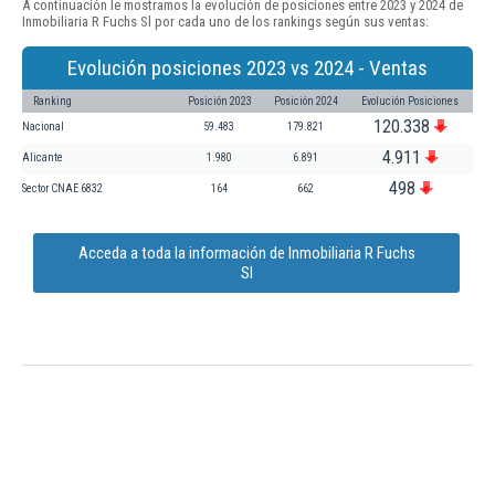
A continuación le mostramos la evolución de posiciones entre 2023 y 2024 de
Inmobiliaria R Fuchs Sl por cada uno de los rankings según sus ventas:
Evolución posiciones 2023 vs 2024 - Ventas
Ranking
Posición 2023
Posición 2024
Evolución Posiciones
120.338
Nacional
59.483
179.821
4.911
Alicante
1.980
6.891
498
Sector CNAE 6832
164
662
Acceda a toda la información de Inmobiliaria R Fuchs
Sl