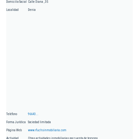
Domicilio Social
Calle Diana , 35
Localidad
Denia
Teléfono
96643...
Forma Jurídica
Sociedad limitada
Página Web
www.rfuchsinmobiliaria.com
Actividad
Otras actividades inmobiliarias por cuenta de terceros