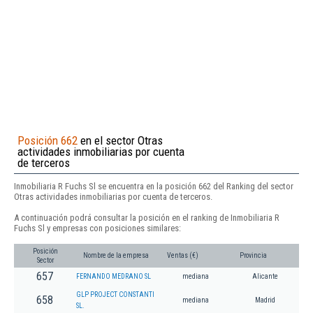
Posición 662
en el sector Otras
actividades inmobiliarias por cuenta
de terceros
Inmobiliaria R Fuchs Sl se encuentra en la posición 662 del Ranking del sector
Otras actividades inmobiliarias por cuenta de terceros.
A continuación podrá consultar la posición en el ranking de Inmobiliaria R
Fuchs Sl y empresas con posiciones similares:
Posición
Nombre de la empresa
Ventas (€)
Provincia
Sector
657
FERNANDO MEDRANO SL
mediana
Alicante
GLP PROJECT CONSTANTI
658
mediana
Madrid
SL.