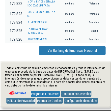
MOVIMIENTOS MESTALLA
179.822
mediana
Valencia
SOCIEDAD LIMITADA
ODONTOLOGIA REQUENA
179.823
mediana
Valencia
SL
179.824
FUNRISE IBERIA S.L.
mediana
Barcelona
TABERNA HERVAS Y
179.825
mediana
Madrid
RODRIGUEZ SL
179.826
DOMOS MOVERE SL.
mediana
Barcelona
Ver Ranking de Empresas Nacional
Todo el contenido de ranking-empresas.eleconomista.es y toda la información de
empresas procede de la base de datos de INFORMA D&B S.A.U. (S.M.E.) y es
tratada y suministrada por INFORMA D&B S.A.U. (S.M.E.). En todo caso, la
información de empresas que proporcionamos debe ser tenida en cuenta sólo
como un elemento más a considerar a la hora de adoptar decisiones comerciales
y no debe por tanto determinar las mismas.
Preguntas Frecuentes
Condiciones Generales
Política de Privacidad
Política de Cookies
Configuración de cookies