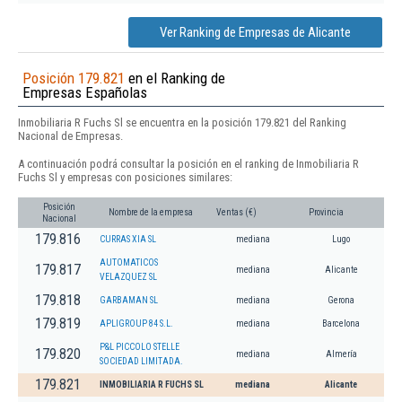
Ver Ranking de Empresas de Alicante
Posición 179.821
en el Ranking de
Empresas Españolas
Inmobiliaria R Fuchs Sl se encuentra en la posición 179.821 del Ranking
Nacional de Empresas.
A continuación podrá consultar la posición en el ranking de Inmobiliaria R
Fuchs Sl y empresas con posiciones similares:
Posición
Nombre de la empresa
Ventas (€)
Provincia
Nacional
179.816
CURRAS XIA SL
mediana
Lugo
AUTOMATICOS
179.817
mediana
Alicante
VELAZQUEZ SL
179.818
GARBAMAN SL
mediana
Gerona
179.819
APLIGROUP 84 S.L.
mediana
Barcelona
P&L PICCOLO STELLE
179.820
mediana
Almería
SOCIEDAD LIMITADA.
179.821
INMOBILIARIA R FUCHS SL
mediana
Alicante