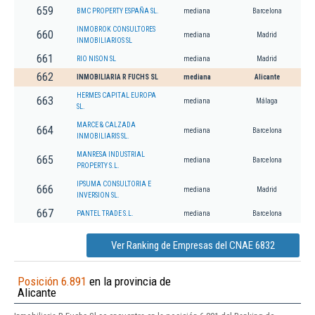
659
BMC PROPERTY ESPAÑA SL.
mediana
Barcelona
INMOBROK CONSULTORES
660
mediana
Madrid
INMOBILIARIOS SL
661
RIO NISON SL
mediana
Madrid
662
INMOBILIARIA R FUCHS SL
mediana
Alicante
HERMES CAPITAL EUROPA
663
mediana
Málaga
SL.
MARCE & CALZADA
664
mediana
Barcelona
INMOBILIARIS SL.
MANRESA INDUSTRIAL
665
mediana
Barcelona
PROPERTY S.L.
IPSUMA CONSULTORIA E
666
mediana
Madrid
INVERSION SL.
667
PANTEL TRADE S.L.
mediana
Barcelona
Ver Ranking de Empresas del CNAE 6832
Posición 6.891
en la provincia de
Alicante